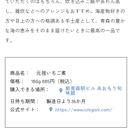
ていただくのはもちろん、炊き込みご飯や茶わん蒸
し、雑炊などへのアレンジもおすすめ。海産物好きの
方や目上の方への格調ある手土産として、青森の豊か
な海の恵みをそのまま届けたいときに最高の一品で
す。
商品名：
元祖いちご煮
価格：
180g 885円（税込）
新青森駅ビル あおもり旬
購入できる場所：
味館
日持ち期間：
製造日より36か月
公式サイト：
https://www.ichigoni.com/