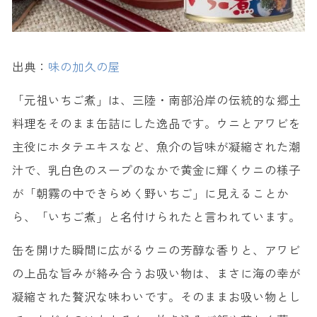
出典：
味の加久の屋
「元祖いちご煮」は、三陸・南部沿岸の伝統的な郷土
料理をそのまま缶詰にした逸品です。ウニとアワビを
主役にホタテエキスなど、魚介の旨味が凝縮された潮
汁で、乳白色のスープのなかで黄金に輝くウニの様子
が「朝霧の中できらめく野いちご」に見えることか
ら、「いちご煮」と名付けられたと言われています。
缶を開けた瞬間に広がるウニの芳醇な香りと、アワビ
の上品な旨みが絡み合うお吸い物は、まさに海の幸が
凝縮された贅沢な味わいです。そのままお吸い物とし