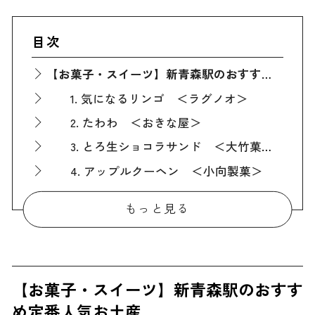
目次
【お菓子・スイーツ】新青森駅のおすすめ定番人気お土産
1. 気になるリンゴ ＜ラグノオ＞
2. たわわ ＜おきな屋＞
3. とろ生ショコラサンド ＜大竹菓子舗＞
4. アップルクーヘン ＜小向製菓＞
【お菓子・スイーツ以外】新青森駅のおすすめ定番人気お土産
もっと見る
5. ねぶた漬 ＜ヤマモト食品＞
6. 元祖いちご煮 ＜味の加久の屋＞
7. おいらせ黒にんにく ＜柏崎青果＞
【お菓子・スイーツ】新青森駅のおすす
8. 青森味噌カレー牛乳ラーメン ＜高砂食品＞
め定番人気お土産