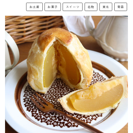
お土産
お菓子
スイーツ
名物
東北
青森