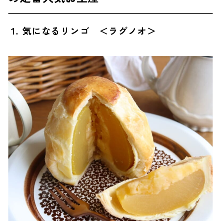
9. ほたて十万石 ＜かねせ高橋かまぼこ店＞
10. 銀のねぶた缶 ＜シャイニーアップルジュース＞
1. 気になるリンゴ ＜ラグノオ＞
11. 陸奥八仙 特別純米 ＜八戸酒造＞
【雑貨】新青森駅のおしゃれな定番人気お土産
12. 津軽塗 箸（唐塗） ＜イシオカ工芸＞
ばらまき用に最適！新青森駅のおすすめ人気お土産
13. ジュエル（果汁ゼリー） ＜上ボシ武内製飴所＞
14. 林檎せんべい ＜渋川製菓＞
【青森限定】新青森駅で買えるお土産
15. 南部せんべい ＜南部せんべい本舗 八戸屋＞