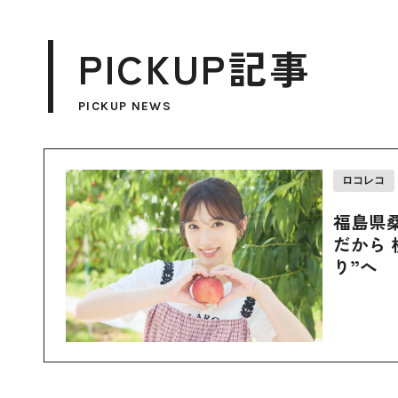
PICKUP記事
PICKUP NEWS
ロコレコ
福島県
だから 
り”へ