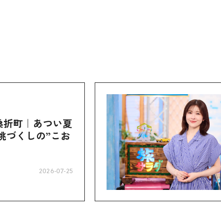
桑折町｜あつい夏
桃づくしの”こお
2026-07-25