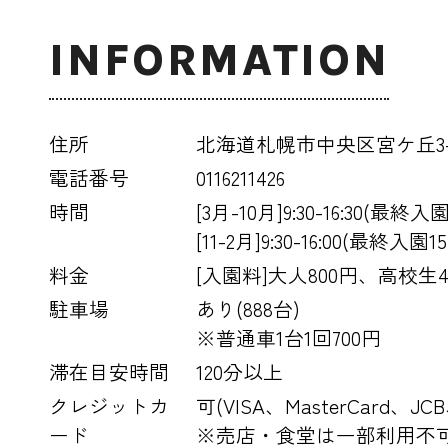
INFORMATION
住所
北海道札幌市中央区宮ケ丘3-
電話番号
0116211426
時間
[3月-10月]9:30-16:30(最終入園1
[11-2月]9:30-16:00(最終入園15:
料金
[入園料]大人800円、高校
駐車場
あり(888台)
※普通車1台1回700円
滞在目安時間
120分以上
クレジットカ
可(VISA、MasterCard、
ード
※売店・食堂は一部利用不