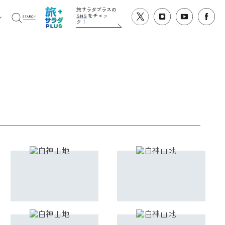
旅サラダプラスの
SNS
をチェッ
ク！