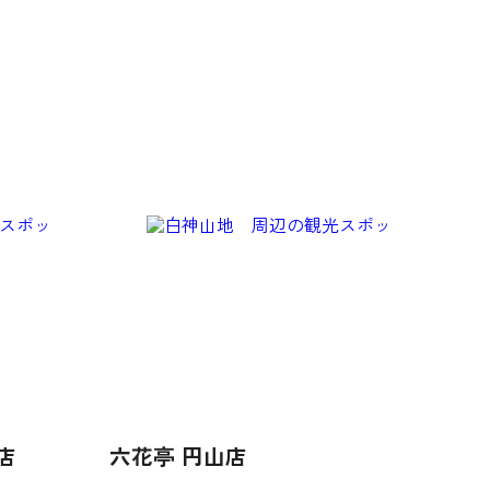
店
六花亭 円山店