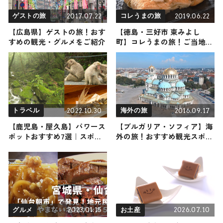
2017.07.22
2019.06.22
ゲストの旅
コレうまの旅
【広島県】ゲストの旅！おす
【徳島・三好市 東みよし
すめの観光・グルメをご紹介
町】コレうまの旅！ご当地名
物グルメをお届け
2022.10.30
2016.09.17
トラベル
海外の旅
【鹿児島・屋久島】パワース
【ブルガリア・ソフィア】海
ポットおすすめ7選｜スポッ
外の旅！おすすめ観光スポッ
トからショップまでご紹介し
トやグルメをリポート
ます
2023.01.15
2026.07.10
グルメ
お土産