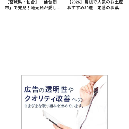
【宮城県・仙台】「仙台朝
【2026】島根で人気のお土産
市」で発見！地元民が愛して
おすすめ30選｜定番のお菓子
やまない名物グルメ５選
から島根限定・女性向け・ば
らまき用まで幅広く紹介