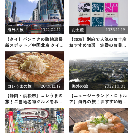
『BEBフラワーテラス』が新
登場
2022.02.12
2025.11.19
海外の旅
お土産
【タイ】バンコクの路地裏最
【2025】別府で人気のお土産
新スポット／中国北京 タイ
おすすめ10選｜定番のお菓子
ムトリップ
からおしゃれなお土産・ばら
まき用まで幅広く紹介
2016.12.17
2022.10.01
コレうまの旅
海外の旅
【静岡・浜松市】コレうまの
【ニュージーランド・ロトル
旅！ご当地名物グルメをお届
ア】海外の旅！おすすめ観光
け
スポットやグルメをリポート