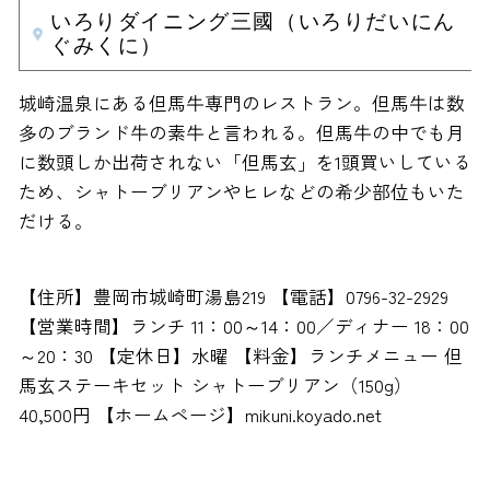
いろりダイニング三國（いろりだいにん
ぐみくに）
城崎温泉にある但馬牛専門のレストラン。但馬牛は数
多のブランド牛の素牛と言われる。但馬牛の中でも月
に数頭しか出荷されない「但馬玄」を1頭買いしている
ため、シャトーブリアンやヒレなどの希少部位もいた
だける。
【住所】豊岡市城崎町湯島219 【電話】0796-32-2929
【営業時間】ランチ 11：00～14：00／ディナー 18：00
～20：30 【定休日】水曜 【料金】ランチメニュー 但
馬玄ステーキセット シャトーブリアン（150g）
40,500円 【ホームページ】mikuni.koyado.net