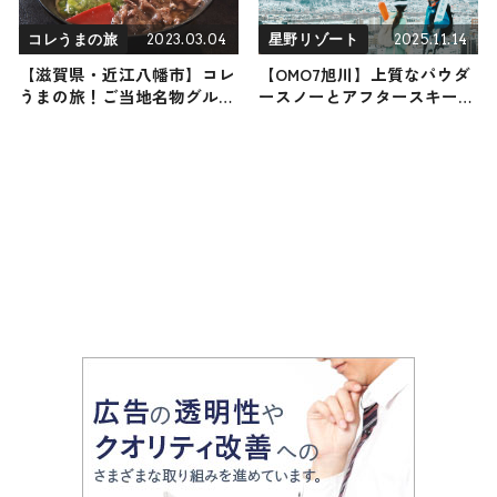
2023.03.04
2025.11.14
コレうまの旅
星野リゾート
【滋賀県・近江八幡市】コレ
【OMO7旭川】上質なパウダ
うまの旅！ご当地名物グルメ
ースノーとアフタースキーを
をお届け
楽しめる「旭川、スキー都市
宣言」が12月1日から開催！
“寒くなるほど安くなるクラ
フトビール” など遊び心満載
♪