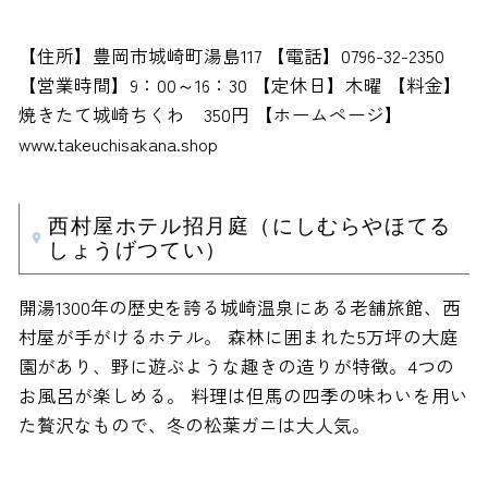
【住所】豊岡市城崎町湯島117 【電話】0796-32-2350
【営業時間】9：00～16：30 【定休日】木曜 【料金】
焼きたて城崎ちくわ 350円 【ホームページ】
www.takeuchisakana.shop
西村屋ホテル招月庭（にしむらやほてる
しょうげつてい）
開湯1300年の歴史を誇る城崎温泉にある老舗旅館、西
村屋が手がけるホテル。 森林に囲まれた5万坪の大庭
園があり、野に遊ぶような趣きの造りが特徴。4つの
お風呂が楽しめる。 料理は但馬の四季の味わいを用い
た贅沢なもので、冬の松葉ガニは大人気。