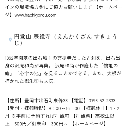
インの環境協力金にご協力お願いします 【ホームペー
ジ】www.hachigorou.com
円覚山 宗鏡寺（えんかくざん すきょう
じ）
1392年開基の出石城主の菩提寺だった古刹を、出石出
身の沢庵和尚が再興。 沢庵和尚が作庭した「鶴亀の
庭」「心字の池」を見ることができる。また、大根が
描かれた御朱印も人気。
【住所】豊岡市出石町東條33 【電話】0796-52-2333
【受付・拝観時間】9：00～16：00 【拝観休止】1・2
月 ※事前に予約すれば拝観可 【拝観料】高校生以
上 500円／御朱印 300円～ 【ホームページ】