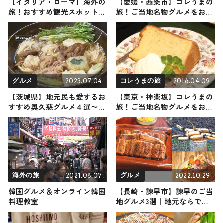
【イタリア・ローマ】海外の
【愛媛・西条市】コレうまの
旅！おすすめ観光スポットや
旅！ご当地名物グルメをお届
グルメをリポート
け
2023.07.04
2016.04.09
グルメ
コレうまの旅
【茨城県】地元民も愛するお
【東京・神楽坂】コレうまの
すすめ奥久慈グルメ４選〜雄
旅！ご当地名物グルメをお届
大な自然が恵む特産品をご紹
け
介〜
2021.08.07
2022.10.29
海外の旅
グルメ
韓国グルメ＆オンライン韓国
【長崎・諫早市】諫早のご当
料理教室
地グルメ3選｜地元ならでは
の食材＆料理が勢揃い