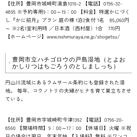
【住所】豊岡市城崎町湯島1016-2 【電話】0796-32-
4895 ※予約専用9：00～19：00 【料金】特選かにづく
し『かに招月』プラン 庭の棟 1泊2食付 1名 85,060円
～ ※2名1室利用時 ／日本酒（西村屋）1合 770円
【ホームページ】www.nishimuraya.ne.jp/shogetsu/
豊岡市立ハチゴロウの戸島湿地（とよお
かしりつはちごろうのとしましっち）
円山川流域にあるラムサール条約にも登録された湿
地。 毎年、コウノトリの夫婦がヒナを育て巣立ちさせ
ている。
【住所】豊岡市字城崎町今津1362 【電話】0796-20-
8560 【開場時間】9：00～17：00 【休場日】火曜 ※祝
日の場合は翌日、年末年始 【入場料】無料 ※ワンコ