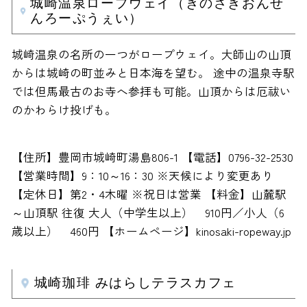
城崎温泉ロープウェイ（きのさきおんせ
んろーぷうぇい）
城崎温泉の名所の一つがロープウェイ。大師山の山頂
からは城崎の町並みと日本海を望む。 途中の温泉寺駅
では但馬最古のお寺へ参拝も可能。山頂からは厄祓い
のかわらけ投げも。
【住所】豊岡市城崎町湯島806-1 【電話】0796-32-2530
【営業時間】9：10～16：30 ※天候により変更あり
【定休日】第2・4木曜 ※祝日は営業 【料金】山麓駅
～山頂駅 往復 大人（中学生以上） 910円／小人（6
歳以上） 460円 【ホームページ】kinosaki-ropeway.jp
城崎珈琲 みはらしテラスカフェ