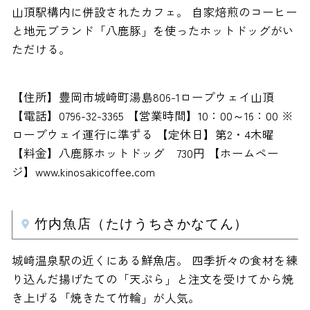
山頂駅構内に併設されたカフェ。 自家焙煎のコーヒー
と地元ブランド「八鹿豚」を使ったホットドッグがい
ただける。
【住所】豊岡市城崎町湯島806-1ロープウェイ山頂
【電話】0796-32-3365 【営業時間】10：00～16：00 ※
ロープウェイ運行に準ずる 【定休日】第2・4木曜
【料金】八鹿豚ホットドッグ 730円 【ホームペー
ジ】www.kinosakicoffee.com
竹内魚店（たけうちさかなてん）
城崎温泉駅の近くにある鮮魚店。 四季折々の食材を練
り込んだ揚げたての「天ぷら」と注文を受けてから焼
き上げる「焼きたて竹輪」が人気。