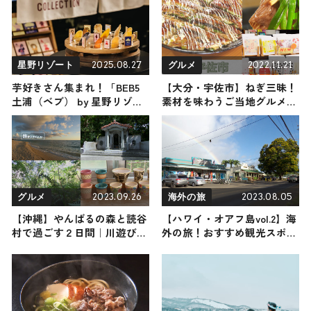
2025.08.27
2022.11.21
星野リゾート
グルメ
芋好きさん集まれ！「BEB5
【大分・宇佐市】ねぎ三昧！
土浦（ベブ） by 星野リゾー
素材を味わうご当地グルメ4
ト」で100通りから“推しイ
選
モ”を見つける「ほしいもコ
レクション」初開催
2023.09.26
2023.08.05
グルメ
海外の旅
【沖縄】やんばるの森と読谷
【ハワイ・オアフ島vol.2】海
村で過ごす２日間｜川遊びア
外の旅！おすすめ観光スポッ
クティビティと穴場スポット
トやグルメをリポート
をご紹介