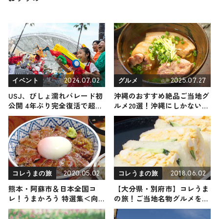
2024.07.02
2025.07.27
イベント
グルメ
USJ、びしょ濡れパレード初
沖縄のおすすめ絶品ご当地グ
公開 4年ぶり完全復活で超爽
ルメ20選！沖縄にしかない名
快に
物から人気の名店17選も紹介
2020.05.02
2018.06.02
コレうまの旅
コレうまの旅
熊本・阿蘇市＆日本全国コ
【大分県・別府市】コレうま
レ！うまかろう 特選集＜向
の旅！ご当地名物グルメをお
井亜紀 編＞
届け