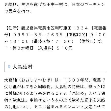
き続け、生涯を遂げた田中一村は、日本のゴーギャン
の異名を持つ。
【住所】鹿児島県奄美市笠利町節田１８３４ 【電話番
号】０９９７－５５－２６３５ 【開館時間】９：００
～１８：００（最終入館１７：３０） 【休館日】第
１・第３水曜日 【入場料】５１０円
大島紬村
大島紬（おおしまつむぎ）は、１３００年間、奄美で
受け継がれてきた絹織物。大島紬の特徴は、織った時
に模様が出るよう糸を作ることと「泥染め」という独
特の染色法。車輪梅という木の皮で染めた絹糸を天然
の泥池につけ、そこに含まれるタンニンと反応させて