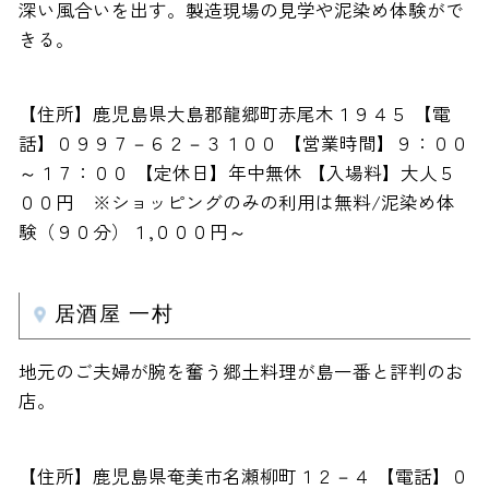
深い風合いを出す。製造現場の見学や泥染め体験がで
きる。
【住所】鹿児島県大島郡龍郷町赤尾木１９４５ 【電
話】０９９７－６２－３１００ 【営業時間】９：００
～１７：００ 【定休日】年中無休 【入場料】大人５
００円 ※ショッピングのみの利用は無料/泥染め体
験（９０分）１,０００円～
居酒屋 一村
地元のご夫婦が腕を奮う郷土料理が島一番と評判のお
店。
【住所】鹿児島県奄美市名瀬柳町１２－４ 【電話】０