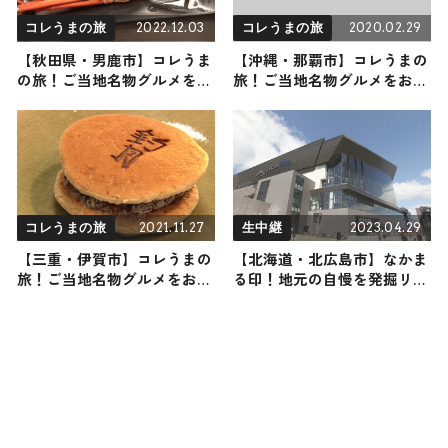
2022.12.03
2020.02.29
コレうまの旅
コレうまの旅
【秋田県・男鹿市】コレうま
【沖縄・那覇市】コレうまの
の旅！ご当地名物グルメをお
旅！ご当地名物グルメをお届
届け
け
2021.11.27
2023.04.29
コレうまの旅
生中継
【三重・伊賀市】コレうまの
【北海道・北広島市】なかま
旅！ご当地名物グルメをお届
る印！地元の自慢を発掘リポ
け
ート