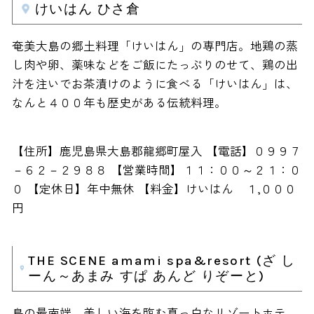
けいはん ひさ倉
奄美大島の郷土料理「けいはん」の専門店。地鶏の蒸
し肉や卵、薬味などをご飯にたっぷりのせて、鶏の出
汁を注いでお茶漬けのように食べる「けいはん」は、
なんと４００年も歴史がある伝統料理。
【住所】鹿児島県大島郡龍郷町屋入 【電話】０９９７
－６２－２９８８ 【営業時間】１１：００～２１：０
０ 【定休日】年中無休 【料金】けいはん １,０００
円
THE SCENE amami spa&resort (ざ し
ーん～あまみ すぱ あんど りぞーと)
島の最南端、美しい海を臨む真っ白なリゾートホテ