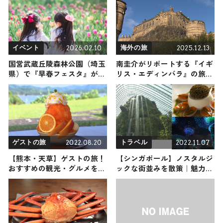
2026.02.10
2025.12.13
イベント
海外の旅
国営武蔵丘陵森林公園（埼玉
南圭介がリポートする『イギ
県）で『早春フェスタ』が開
リス・エディンバラ』の旅！
催されます ♪ ツバキ・ウ
おすすめ観光スポットやグル
メ・チューリップたちがリレ
メを紹介 2025年12月13日放送
ーのように競い咲く姿にちょ
っぴり早い春を感じよう
2022.08.20
2022.11.07
ゲストの旅
トラベル
【熊本・天草】ゲストの旅！
【シンガポール】ノスタルジ
おすすめの観光・グルメをご
ックな街並みを散策｜魅力満
紹介
載のシンガポールの穴場6選