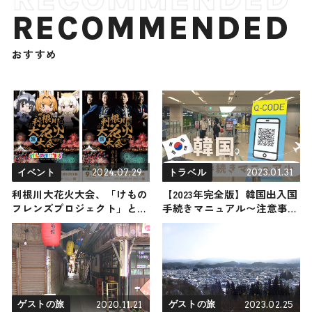
RECOMMENDED
おすすめ
2024.07.29
2023.01.31
イベント
トラベル
利根川大花火大会、「けもの
【2023年完全版】韓国出入国
フレンズプロジェクト」とコ
手続きマニュアル〜注意事
ラボ 3万発打ち上げ
項・持ち物チェックリスト
etc〜
2020.11.21
2023.02.25
ゲストの旅
ゲストの旅