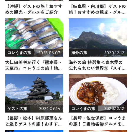
【沖縄】ゲストの旅！おすす
【岐阜県・白川郷】ゲストの
めの観光・グルメをご紹介
旅！おすすめの観光・グルメ
をご紹介
2025.06.07
2020.12.12
コレうまの旅
海外の旅
大仁田美咲が行く『熊本県・
海外の旅 特選集＜青木愛の
天草市』コレうまの旅！地元
忘れられない世界⑤『スイス
の人おすすめのご当地名物グ
＆フィジー編』＞
ルメ4選 2025年6月7日放送
2024.09.14
2020.12.12
ゲストの旅
コレうまの旅
【長野・松本】榊原郁恵さん
【長崎・佐世保市】コレうま
と巡るゲストの旅！おすすめ
の旅！ご当地名物グルメをお
の観光・グルメをご紹介
届け