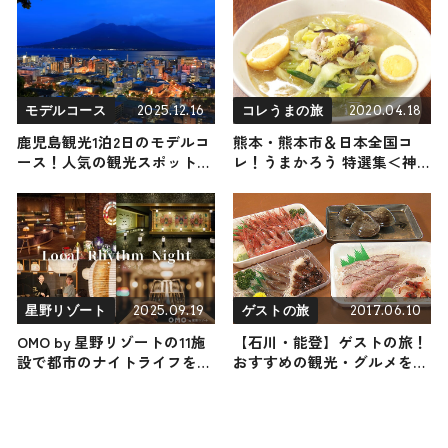
2024年9月14日放送
2025.12.16
2020.04.18
モデルコース
コレうまの旅
鹿児島観光1泊2日のモデルコ
熊本・熊本市＆日本全国コ
ース！人気の観光スポット・
レ！うまかろう 特選集＜神
名所を満喫できる王道の旅程
田正輝 編＞
を紹介
2025.09.19
2017.06.10
星野リゾート
ゲストの旅
OMO by 星野リゾートの11施
【石川・能登】ゲストの旅！
設で都市のナイトライフを満
おすすめの観光・グルメをご
喫できるホテルイベント「ロ
紹介
ーカルリズムナイト」を開
催！