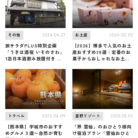
2024.04.27
2026.03.20
その他
お土産
旅サラダPLUS特別企画
【2026】博多で人気のお土
「うきは酒宿 いそのさわ」
産おすすめ39選｜定番のお
1泊日本酒飲み放題付き ペ
菓子からおしゃれなお土
ア宿泊券を1組様に！
産・ばらまき用・女性向け
まで幅広く紹介
2023.04.09
2025.05.01
トラベル
星野リゾート
【熊本県】宇城市のおすす
「界 雲仙」のおひとり様向
めグルメ３選〜自然が育む
け宿泊プラン「雲仙おひと