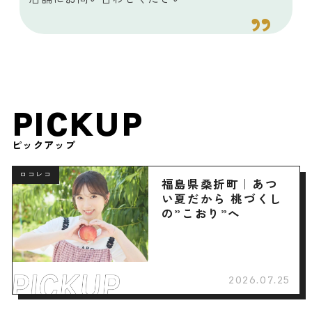
PICKUP
ピックアップ
ロコレコ
福島県桑折町｜あつ
い夏だから 桃づくし
の”こおり”へ
2026.07.25