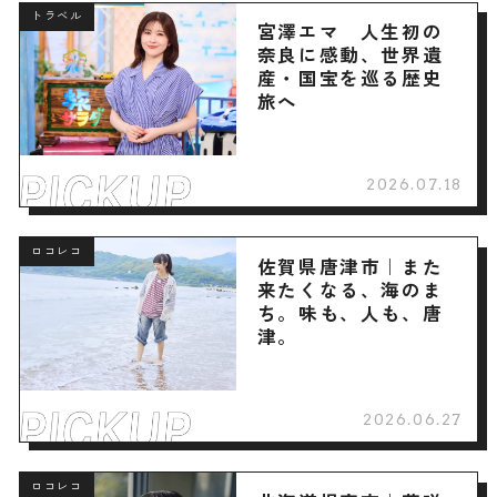
トラベル
宮澤エマ 人生初の
奈良に感動、世界遺
産・国宝を巡る歴史
旅へ
2026.07.18
ロコレコ
佐賀県唐津市｜また
来たくなる、海のま
ち。味も、人も、唐
津。
2026.06.27
ロコレコ