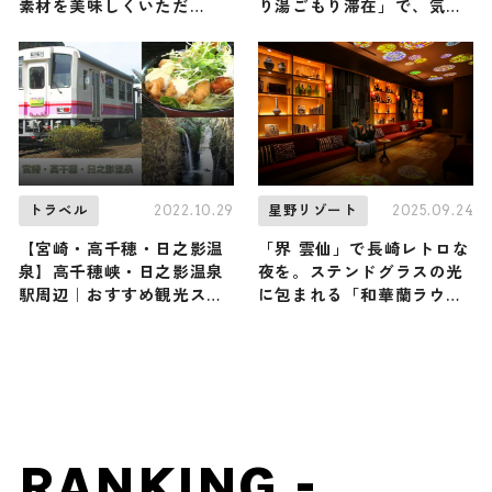
素材を美味しくいただ
り湯ごもり滞在」で、気ま
く！〜
まに湯浴みを楽しむひとり
温泉旅
2022.10.29
2025.09.24
トラベル
星野リゾート
【宮崎・高千穂・日之影温
「界 雲仙」で長崎レトロな
泉】高千穂峡・日之影温泉
夜を。ステンドグラスの光
駅周辺｜おすすめ観光スポ
に包まれる「和華蘭ラウン
ット4選
ジ」でカクテルや長崎名物
のミルクセーキを味わう
RANKING -