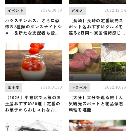
2024.08.19
2022.12.04
イベント
グルメ
ハウステンボス、さらに恐
【長崎】長崎の定番観光ス
怖の2種類のダンスナイトシ
ポット＆おすすめグルメを
ョー＆新たな支配者も登場
巡る2日間〜異国情緒感じる
「ホーンテッド・ハロウィ
街の周り方ガイド〜
ーン」最新情報を公開
2026.01.30
2022.10.28
お土産
トラベル
【2026】小倉駅で人気のお
【大分】大分を巡る旅｜人
土産おすすめ20選｜定番の
気観光スポットと絶品懐石
お菓子からおしゃれなお土
料理を堪能
産・ばらまき用まで幅広く
紹介