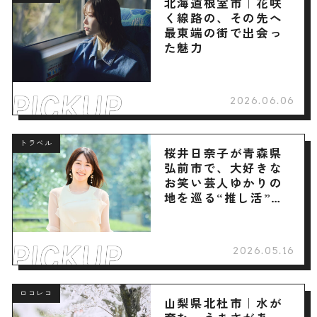
北海道根室市｜花咲
く線路の、その先へ
最東端の街で出会っ
た魅力
2026.06.06
トラベル
桜井日奈子が青森県
弘前市で、大好きな
お笑い芸人ゆかりの
地を巡る“推し活”旅
へ
2026.05.16
ロコレコ
山梨県北杜市｜水が