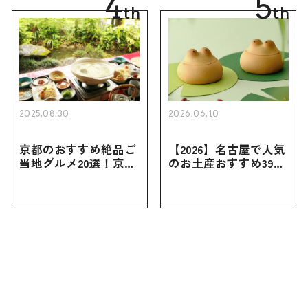
4
5
th
th
2025.08.30
2026.06.10
京都のおすすめ絶品ご
【2026】名古屋で人気
当地グルメ20選！京都
のお土産おすすめ39選
にしかない名物から人
｜定番のお菓子から名
気の名店17選も紹介
古屋限定・おしゃれな
お土産・ばらまき用ま
で幅広く紹介