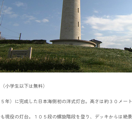
円（小学生以下は無料）
７５年）に完成した日本海側初の洋式灯台。高さは約３０メー
今も現役の灯台。１０５段の螺旋階段を登り、デッキからは絶