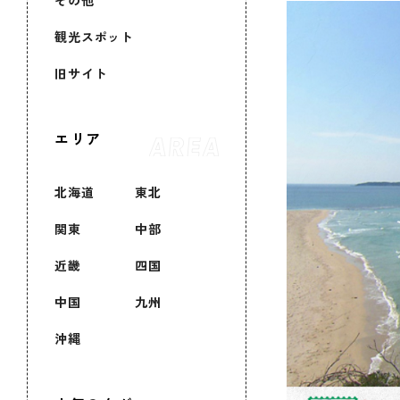
その他
観光スポット
旧サイト
エリア
北海道
東北
関東
中部
近畿
四国
中国
九州
沖縄