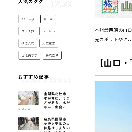
人気のタグ
SPトーク
お土産
本州最西端の山
プラス旅
ロコレコ
光スポットやグル
伊原六花
大友花恋
山之内すず
矢吹奈子
【山口・
おすすめ記事
山梨県北杜市｜
水が育む、うま
さがある。水が
呼ぶ、出会いが
ロコレコ
ある。
奈良県橿原市｜
歴史と美食の大
和路はじまりの