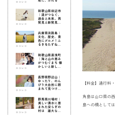
地に、ふれる
ロコレコ
和歌山県田辺市
｜道がつなぐ、
過去と未来。再
発見と新発見の
ロコレコ
待つ街へ
兵庫県淡路島｜
文化、歴史、景
色にグルメ！ふ
るきをたずねて
ロコレコ
新しきを知る旅
和歌山県湯浅町
｜海と山の恵み
がつむぐまち 懐
かしいと新しい
ロコレコ
に出会う旅
長野県野辺山｜
ゆったり、のん
【料金】通行料
びり大自然に囲
まれて見つけ
ロコレコ
た！私だけの優
角島は山口県の西
しい自分時間
群馬県川場村｜
美しい湧水に恵
島への橋としては
まれた安らぎの
村は 雄大な自
ロコレコ
然に育まれた心