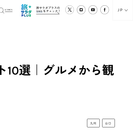
旅サラダプラスの
JP
SNS
をチェック！
ト10選｜グルメから観
九州
山口