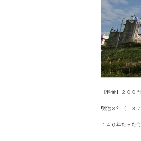
【料金】２００
明治８年（１８
１４０年たった