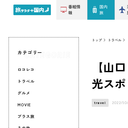
番組情
国内
報
旅
トップ
トラベル
カテゴリー
【山口
ロコレコ
光スポ
トラベル
グルメ
2022/10
travel
MOVIE
プラス旅