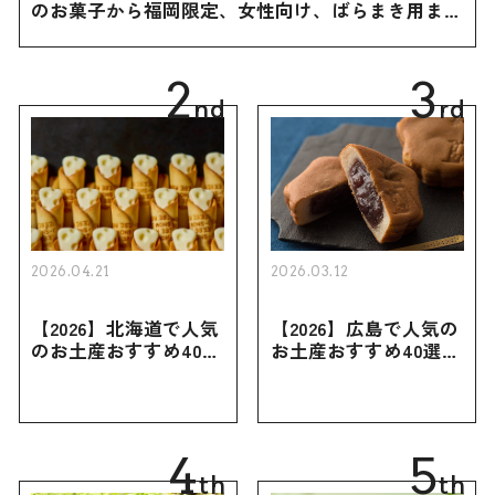
のお菓子から福岡限定、女性向け、ばらまき用まで
幅広く紹介
2
3
nd
rd
2026.04.21
2026.03.12
【2026】北海道で人気
【2026】広島で人気の
のお土産おすすめ40選
お土産おすすめ40選｜
｜定番のお菓子・スイ
定番のお菓子からおし
ーツから北海道でしか
ゃれなお土産・ばらま
買えない限定品、女性
き用、女性向けまで幅
向けまで幅広く紹介
広く紹介
4
5
th
th