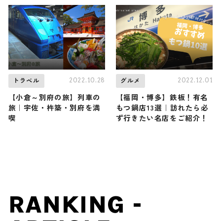
2022.10.28
2022.12.01
トラベル
グルメ
【小倉～別府の旅】列車の
【福岡・博多】鉄板！有名
旅｜宇佐・杵築・別府を満
もつ鍋店13選｜訪れたら必
喫
ず行きたい名店をご紹介！
RANKING -