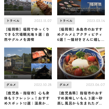
2022.11.07
2023.03.14
トラベル
トラベル
【福岡県】福岡でゆっくり
【福岡県】糸島市のおすす
できる穴場観光地９選｜自
めグルメとアクティビティ
然やグルメを満喫
6選！〜猫好きさんに嬉し
いスポットもご紹介〜
2022.10.28
2023.06.07
グルメ
グルメ
【鹿児島・指宿市】心も身
【鹿児島県】指宿市のおす
体もリフレッシュ！おすす
すめ美味しいもん３選〜砂
めスポット12選｜温泉から
蒸し風呂から生まれたグル
ラーメンまでご紹介します
メ？！などご紹介〜