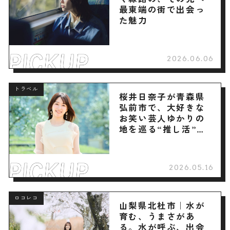
最東端の街で出会っ
た魅力
2026.06.06
トラベル
桜井日奈子が青森県
弘前市で、大好きな
お笑い芸人ゆかりの
地を巡る“推し活”旅
へ
2026.05.16
ロコレコ
山梨県北杜市｜水が
育む、うまさがあ
る。水が呼ぶ、出会