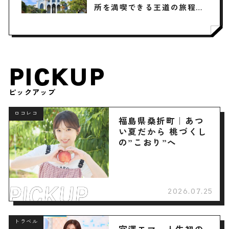
所を満喫できる王道の旅程を
紹介
PICKUP
ピックアップ
ロコレコ
福島県桑折町｜あつ
い夏だから 桃づくし
の”こおり”へ
2026.07.25
トラベル
宮澤エマ 人生初の