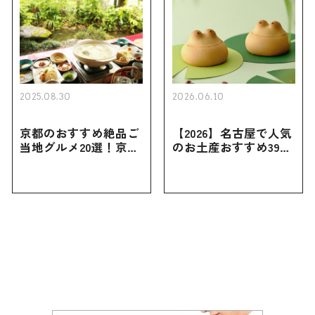
2025.08.30
2026.06.10
京都のおすすめ絶品ご
【2026】名古屋で人気
当地グルメ20選！京都
のお土産おすすめ39選
にしかない名物から人
｜定番のお菓子から名
気の名店17選も紹介
古屋限定・おしゃれな
お土産・ばらまき用ま
で幅広く紹介