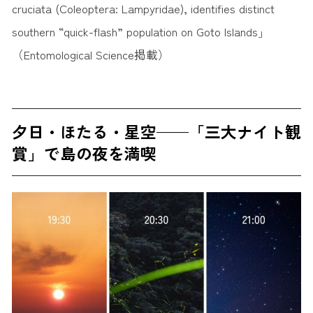
cruciata (Coleoptera: Lampyridae), identifies distinct
southern “quick-flash” population on Goto Islands」
（Entomological Science掲載）
夕日・ほたる・星空——「三大ナイト観
賞」で島の夜を満喫