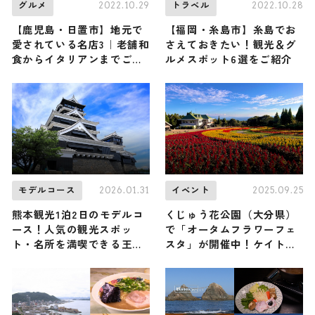
2022.10.29
2022.10.28
グルメ
トラベル
【鹿児島・日置市】地元で
【福岡・糸島市】糸島でお
愛されている名店3｜老舗和
さえておきたい！観光＆グ
食からイタリアンまでご紹
ルメスポット6選をご紹介
介します
2026.01.31
2025.09.25
モデルコース
イベント
熊本観光1泊2日のモデルコ
くじゅう花公園（大分県）
ース！人気の観光スポッ
で「オータムフラワーフェ
ト・名所を満喫できる王道
スタ」が開催中！ケイト
の旅程を紹介
ウ、マリーゴールドなど秋
の花々が園内を埋め尽くす