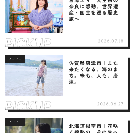
奈良に感動、世界遺
産・国宝を巡る歴史
旅へ
2026.07.18
ロコレコ
佐賀県唐津市｜また
来たくなる、海のま
ち。味も、人も、唐
津。
2026.06.27
ロコレコ
北海道根室市｜花咲
く線路の、その先へ