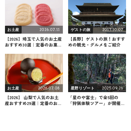
メを紹介 2026年3月14日放送
の「小樽運河アフタヌーンテ
ィークルージング」
2026.07.11
2017.10.07
お土産
ゲストの旅
【2026】埼玉で人気のお土産
【長野】ゲストの旅！おすす
おすすめ30選｜定番のお菓子
めの観光・グルメをご紹介
から埼玉限定・女性向け・ば
らまき用まで幅広く紹介
2026.07.08
2025.09.26
お土産
星野リゾート
【2026】 山梨で人気のお土
「星のや富士」で全5回の
産おすすめ29選｜定番のお菓
「狩猟体験ツアー」が開催！
子から山梨限定・女性向け・
ジビエディナーや伝統工芸品
ばらまき用まで幅広く紹介
の制作体験も