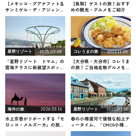
【メキシコ・グアナファト＆
【鳥取】ゲストの旅！おすす
サンミゲル・デ・アジェン
めの観光・グルメをご紹介
デ】海外の旅！おすすめ観光
スポットやグルメをリポート
2025.07.08
2022.11.05
星野リゾート
コレうまの旅
「星野リゾート トマム」の
【大分県・大分市】コレうま
雲海テラスに新展望スポット
の旅！ご当地名物グルメをお
「Cloud Round（クラウドラ
届け
ウンド）」が7月オープン！
2026.03.14
2025.02.18
海外の旅
星野リゾート
水上京香がリポートする『モ
春の小樽運河で優雅な船上テ
ロッコ・メルズーカ』の旅！
ィータイム。「OMO5小樽
おすすめ観光スポットやグル
（おも） by 星野リゾート」