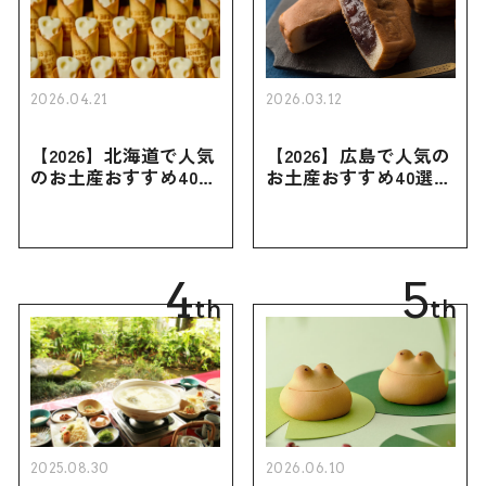
2026.04.21
2026.03.12
【2026】北海道で人気
【2026】広島で人気の
のお土産おすすめ40選
お土産おすすめ40選｜
｜定番のお菓子・スイ
定番のお菓子からおし
ーツから北海道でしか
ゃれなお土産・ばらま
買えない限定品、女性
き用、女性向けまで幅
向けまで幅広く紹介
広く紹介
4
5
th
th
2025.08.30
2026.06.10