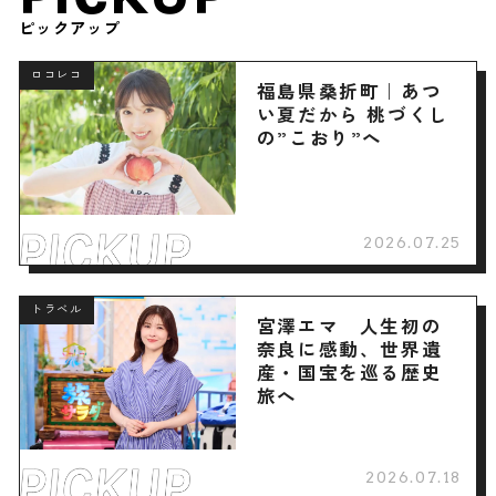
ピックアップ
ロコレコ
福島県桑折町｜あつ
い夏だから 桃づくし
の”こおり”へ
2026.07.25
トラベル
宮澤エマ 人生初の
奈良に感動、世界遺
産・国宝を巡る歴史
旅へ
2026.07.18