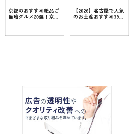
京都のおすすめ絶品ご
【2026】名古屋で人気
当地グルメ20選！京都
のお土産おすすめ39選
にしかない名物から人
｜定番のお菓子から名
気の名店17選も紹介
古屋限定・おしゃれな
お土産・ばらまき用ま
で幅広く紹介