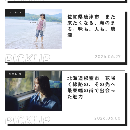
ロコレコ
佐賀県唐津市｜また
来たくなる、海のま
ち。味も、人も、唐
津。
2026.06.27
ロコレコ
北海道根室市｜花咲
く線路の、その先へ
最東端の街で出会っ
た魅力
2026.06.06