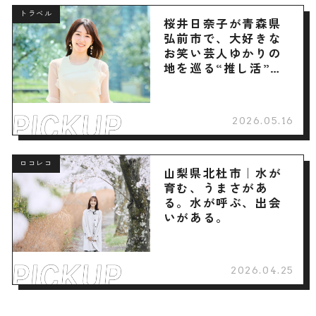
トラベル
桜井日奈子が青森県
弘前市で、大好きな
お笑い芸人ゆかりの
地を巡る“推し活”旅
へ
2026.05.16
ロコレコ
山梨県北杜市｜水が
育む、うまさがあ
る。水が呼ぶ、出会
いがある。
2026.04.25