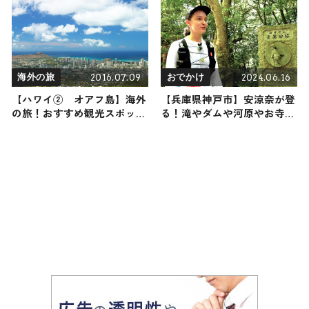
る場所までご紹介
らまき用まで幅広く紹介
2016.07.09
2024.06.16
海外の旅
おでかけ
【ハワイ② オアフ島】海外
【兵庫県神戸市】安涼奈が登
の旅！おすすめ観光スポット
る！滝やダムや河原やお寺ま
やグルメをリポート
で楽しめて見所が盛りだくさ
んながらも身軽に登りやすい
再度山（登山で頂きメシ！コ
ラボ企画）