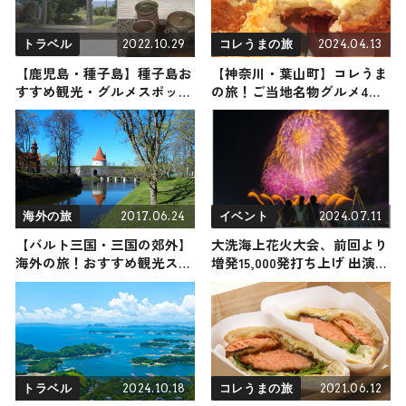
2022.10.29
2024.04.13
トラベル
コレうまの旅
【鹿児島・種子島】種子島お
【神奈川・葉山町】コレうま
すすめ観光・グルメスポット
の旅！ご当地名物グルメ4選
｜島の魅力あふれるスポット
2024年4月13日放送
をご紹介
2017.06.24
2024.07.11
海外の旅
イベント
【バルト三国・三国の郊外】
大洗海上花火大会、前回より
海外の旅！おすすめ観光スポ
増発15,000発打ち上げ 出演ア
ットやグルメをリポート
ーティストも発表
2024.10.18
2021.06.12
トラベル
コレうまの旅