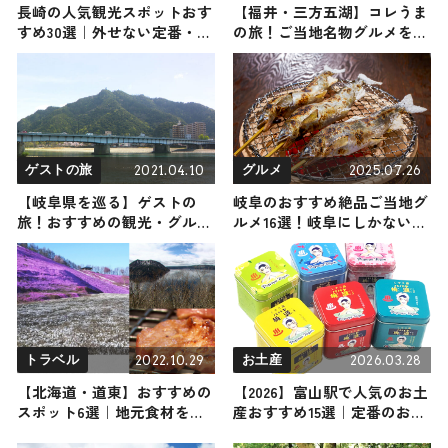
長崎の人気観光スポットおす
【福井・三方五湖】コレうま
すめ30選｜外せない定番・名
の旅！ご当地名物グルメをお
所から穴場まで見どころ満載
届け
の観光地を紹介
2021.04.10
2025.07.26
ゲストの旅
グルメ
【岐阜県を巡る】ゲストの
岐阜のおすすめ絶品ご当地グ
旅！おすすめの観光・グルメ
ルメ16選！岐阜にしかない名
をご紹介
物から人気の名店11選も紹介
2022.10.29
2026.03.28
トラベル
お土産
【北海道・道東】おすすめの
【2026】富山駅で人気のお土
スポット6選｜地元食材を味
産おすすめ15選｜定番のお菓
わえるお店や自然を満喫でき
子からオシャレなお土産・ば