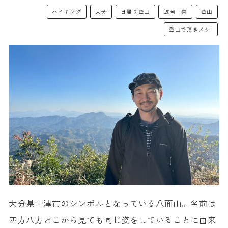
ハイキング
大分
日帰り登山
波岡一喜
登山
登山で頂きメシ!
大分県中津市のシンボルとなっている八面山。名前は
四方八方どこから見ても同じ姿をしていることに由来