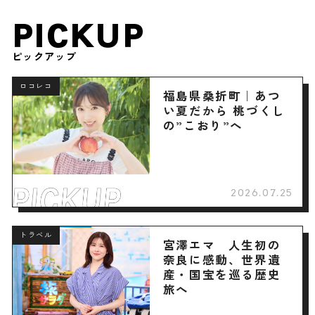
PICKUP
ピックアップ
ロコレコ
福島県桑折町｜あつ
い夏だから 桃づくし
の”こおり”へ
2026.07.25
トラベル
宮澤エマ 人生初の
奈良に感動、世界遺
産・国宝を巡る歴史
旅へ