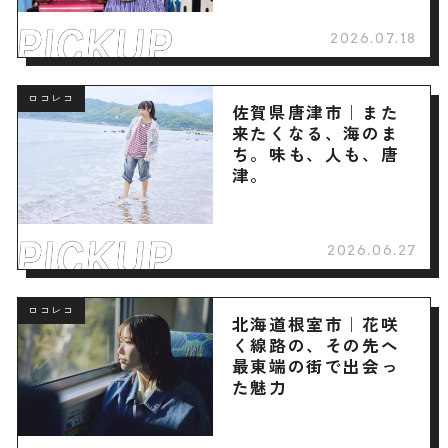
2026.07.18
ロコレコ
佐賀県唐津市｜また
来たくなる、海のま
ち。味も、人も、唐
津。
2026.06.27
ロコレコ
北海道根室市｜花咲
く線路の、その先へ
最東端の街で出会っ
た魅力