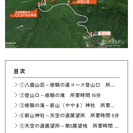
目次
①八面山荘～修験の道コース登山口 所要時間 25分
②登山口～修験の滝 所要時間 15分
③修験の滝～箭山（ややま）神社 所要時間 20分
④箭山神社～天空の道展望所 所要時間 5分
⑤天空の道展望所～第5展望地 所要時間 30分