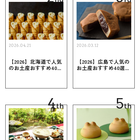
2026.04.21
2026.03.12
【2026】北海道で人気
【2026】広島で人気の
のお土産おすすめ40選
お土産おすすめ40選｜
｜定番のお菓子・スイ
定番のお菓子からおし
ーツから北海道でしか
ゃれなお土産・ばらま
買えない限定品、女性
き用、女性向けまで幅
向けまで幅広く紹介
広く紹介
4
5
th
th