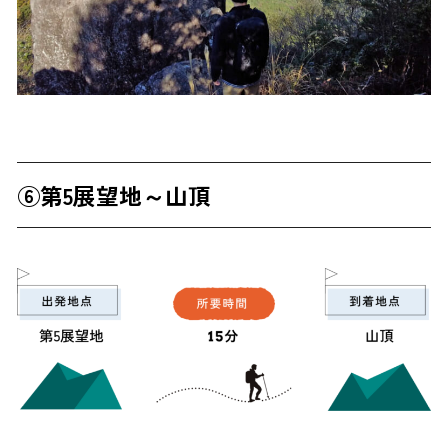
⑥第5展望地～山頂