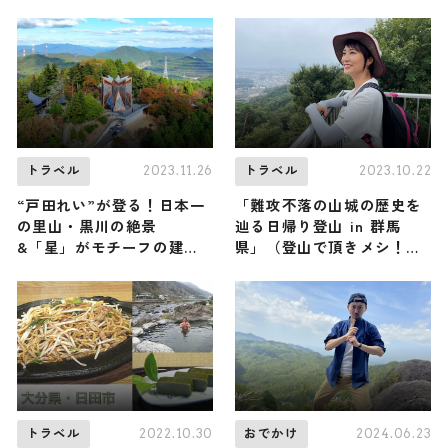
すびさんが登頂！
の旅程を紹介
2023.11.26
2023.10.22
トラベル
トラベル
“戸田れい”が登る！日本一
「難攻不落の山城の歴史を
の里山・黒川の絶景
辿る日帰り登山 in 群馬
&「星」がモチーフの建築
県」（登山で頂きメシ！コ
物がそびえる山 in 兵庫県
ラボ企画）
（登山で頂きメシ！コラボ
企画）
2022.10.30
2024.06.23
トラベル
おでかけ