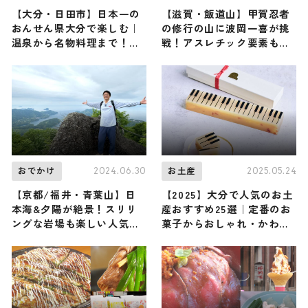
【大分・日田市】日本一の
【滋賀・飯道山】甲賀忍者
おんせん県大分で楽しむ｜
の修行の山に波岡一喜が挑
温泉から名物料理まで！お
戦！アスレチック要素も楽
すすめ日帰り旅行スポット3
しめる飯道山（登山で頂き
選
メシ！コラボ企画）
2024.06.30
2025.05.24
おでかけ
お土産
【京都/福井・青葉山】日
【2025】大分で人気のお土
本海&夕陽が絶景！スリリ
産おすすめ25選｜定番のお
ングな岩場も楽しい人気の
菓子からおしゃれ・かわい
低山に俳優・原田龍二が登
いお土産まで幅広く紹介
頂！（登山で頂きメシ！コ
ラボ企画）