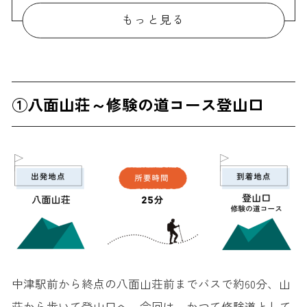
⑥第5展望地～山頂 所要時間 15分
もっと見る
①八面山荘～修験の道コース登山口
中津駅前から終点の八面山荘前までバスで約60分、山
荘から歩いて登山口へ。今回は、かつて修験道として