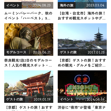
2024.08.23
2023.03.04
イベント
海外の旅
ムーミンバレーパーク、秋の
【台湾・台北市】海外の旅！
イベント「ハーベスト」9月
おすすめ観光スポットやグル
13日より開催 新たなエリアも
メをリポート
登場
2026.06.21
2017.01.21
モデルコース
ゲストの旅
奈良観光1泊2日のモデルコー
【京都】ゲストの旅！おすす
ス！人気の観光スポット・名
めの観光・グルメをご紹介
所を満喫できる王道の旅程を
2017年1月21日放送
紹介
2019.01.19
2024.08.16
ゲストの旅
イベント
【京都】ゲストの旅！おすす
渋谷に“夜市”が登場「東京ナ