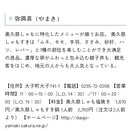
弥満喜（やまき）
奥久慈しゃもに特化したメニューが揃うお店。 奥久慈
しゃもすきは「ムネ、モモ、手羽、ささみ、砂肝、ハ
ツ、レバー」と7種の部位を楽しむことができ大満足
の逸品。濃厚な卵がふわっと包み込む親子丼も、観光
客をはじめ、地元の人からも大人気となっている。
【住所】大子町大子741-1 【電話】0295-72-0208 【営業
時間】11：00～15：00（L.O. 14：30）／17：00～20：
00（L.O. 19：30） 【料金】奥久慈しゃも塩焼き 1,870
円／奥久慈しゃもすき鍋 1人前 2,750円（注文は2人前
より） 【ホームページ】http://daigo-
yamaki.sakura.ne.jp/