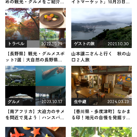
めの観光・グルメをご紹介
イトマーケット」10月23日よ
2019年1月19日放送
り開催
2022.10.29
2021.10.30
トラベル
ゲストの旅
【長野県】観光・グルメスポ
山本譲二さんと行く 秋の山
ット7選｜大自然の長野県を
口２人旅
満喫！人気観光＆こだわりグ
ルメスポットをご紹介
2023.10.17
2024.03.23
グルメ
生中継
【南アフリカ】大迫力のサメ
【香川県・多度津町】なかま
を間近で見よう｜ハンスバー
る印！地元の自慢を発掘リポ
イでのサメウォッチングとケ
ート
ープ植物区保護地域群を巡る
旅