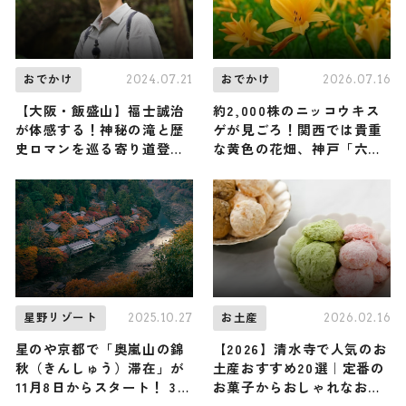
2024.07.21
2026.07.16
おでかけ
おでかけ
【大阪・飯盛山】福士誠治
約2,000株のニッコウキス
が体感する！神秘の滝と歴
ゲが見ごろ！関西では貴重
史ロマンを巡る寄り道登山
な黄色の花畑、神戸「六甲
（登山で頂きメシ！コラボ
高山植物園」で高原の夏を
企画）
｜兵庫県
2025.10.27
2026.02.16
星野リゾート
お土産
星のや京都で「奥嵐山の錦
【2026】清水寺で人気のお
秋（きんしゅう）滞在」が
土産おすすめ20選｜定番の
11月8日からスタート！ 3つ
お菓子からおしゃれなお土
の特等席を独占し、秋の京
産・ばらまき用まで幅広く