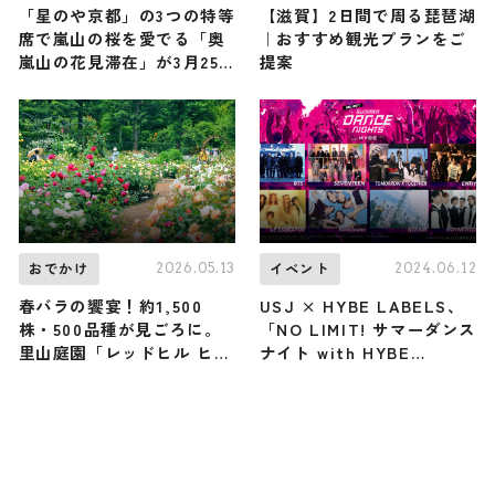
「星のや京都」の3つの特等
【滋賀】2日間で周る琵琶湖
席で嵐山の桜を愛でる「奥
｜おすすめ観光プランをご
嵐山の花見滞在」が3月25
提案
日からスタート！
2026.05.13
2024.06.12
おでかけ
イベント
春バラの饗宴！約1,500
USJ × HYBE LABELS、
株・500品種が見ごろに。
「NO LIMIT! サマーダンス
里山庭園「レッドヒル ヒー
ナイト with HYBE
サーの森」で5月16-17日に
JAPAN」盛り上げるスペシ
ローズフェスタ開催／三重
ャル動画公開 第1弾はLE
県津市
SSERAFIM登場