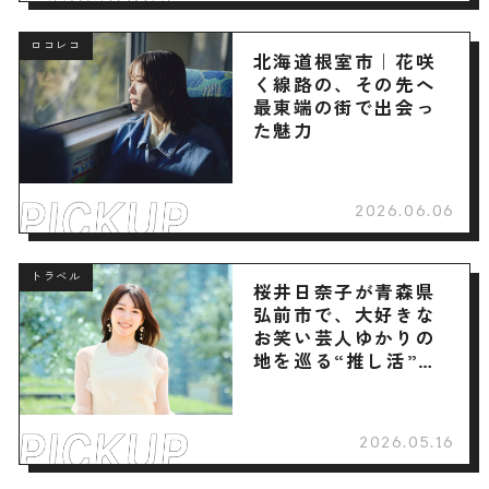
ロコレコ
北海道根室市｜花咲
く線路の、その先へ
最東端の街で出会っ
た魅力
2026.06.06
トラベル
桜井日奈子が青森県
弘前市で、大好きな
お笑い芸人ゆかりの
地を巡る“推し活”旅
へ
2026.05.16