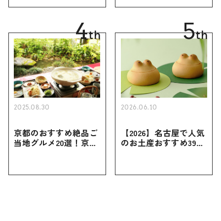
買えない限定品、女性
き用、女性向けまで幅
向けまで幅広く紹介
広く紹介
4
5
th
th
2025.08.30
2026.06.10
京都のおすすめ絶品ご
【2026】名古屋で人気
当地グルメ20選！京都
のお土産おすすめ39選
にしかない名物から人
｜定番のお菓子から名
気の名店17選も紹介
古屋限定・おしゃれな
お土産・ばらまき用ま
で幅広く紹介