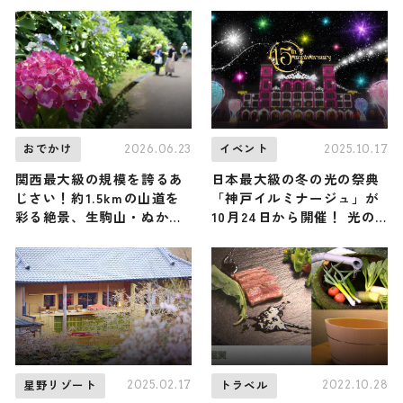
都を堪能する贅沢な旅
紹介
2026.06.23
2025.10.17
おでかけ
イベント
関西最大級の規模を誇るあ
日本最大級の冬の光の祭典
じさい！約1.5kmの山道を
「神戸イルミナージュ」が
彩る絶景、生駒山・ぬかた
10月24日から開催！ 光の
園地「あじさい園」が見ご
お城やハートのアーチが織
ろ / 大阪府
りなす世界に心奪われる
2025.02.17
2022.10.28
星野リゾート
トラベル