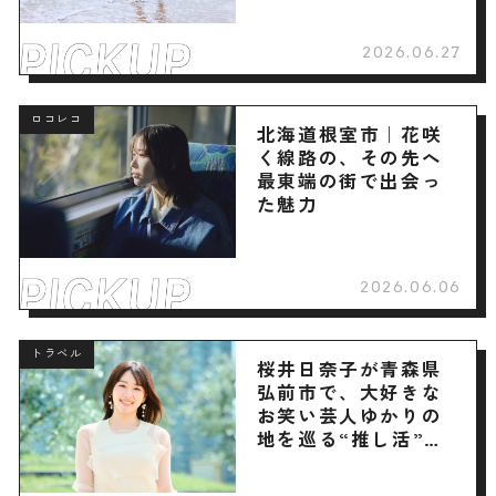
2026.06.27
ロコレコ
北海道根室市｜花咲
く線路の、その先へ
最東端の街で出会っ
た魅力
2026.06.06
トラベル
桜井日奈子が青森県
弘前市で、大好きな
お笑い芸人ゆかりの
地を巡る“推し活”旅
へ