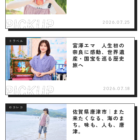
2026.07.25
トラベル
宮澤エマ 人生初の
奈良に感動、世界遺
産・国宝を巡る歴史
旅へ
2026.07.18
ロコレコ
佐賀県唐津市｜また
来たくなる、海のま
ち。味も、人も、唐
津。