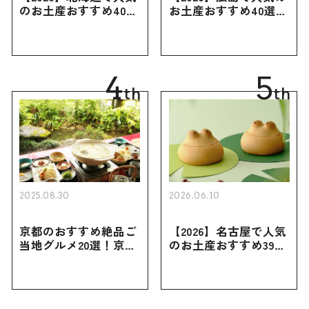
のお土産おすすめ40選
お土産おすすめ40選｜
｜定番のお菓子・スイ
定番のお菓子からおし
ーツから北海道でしか
ゃれなお土産・ばらま
買えない限定品、女性
き用、女性向けまで幅
向けまで幅広く紹介
広く紹介
4
5
th
th
2025.08.30
2026.06.10
京都のおすすめ絶品ご
【2026】名古屋で人気
当地グルメ20選！京都
のお土産おすすめ39選
にしかない名物から人
｜定番のお菓子から名
気の名店17選も紹介
古屋限定・おしゃれな
お土産・ばらまき用ま
で幅広く紹介