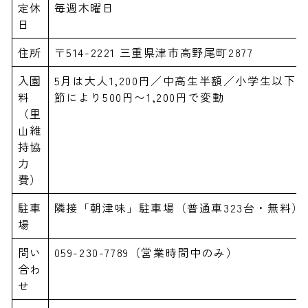
定休
毎週木曜日
日
住所
〒514-2221 三重県津市高野尾町2877
入園
5月は大人1,200円／中高生半額／小学生以下無
料
節により500円〜1,200円で変動
（里
山維
持協
力
費）
駐車
隣接「朝津味」駐車場（普通車323台・無料）
場
問い
059-230-7789（営業時間中のみ）
合わ
せ