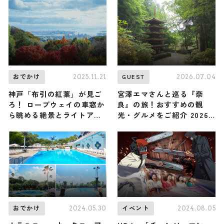
2025.11.21
2026.07.04
おでかけ
GUEST
神戸「布引の紅葉」が見ご
宮澤エマさんと巡る『奈
ろ！ ロープウェイの車窓か
良』の旅！おすすめの観
ら眺める絶景とライトアッ
光・グルメをご紹介 2026
プは必見！ 「神戸布引ハー
年7月4日放送
ブ園／ロープウェイ」
2024.05.30
2024.08.05
おでかけ
イベント