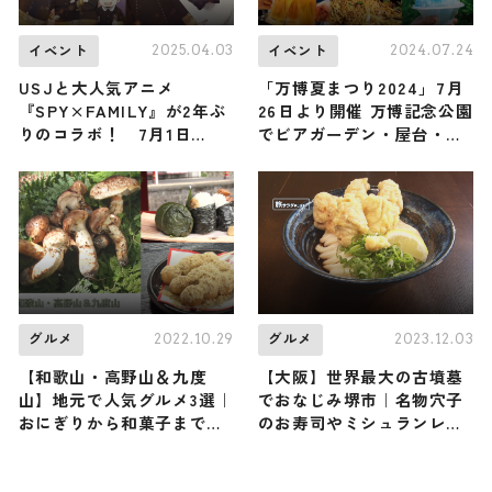
2025.04.03
2024.07.24
イベント
イベント
USJと大人気アニメ
「万博夏まつり2024」7月
『SPY×FAMILY』が2年ぶ
26日より開催 万博記念公園
りのコラボ！ 7月1日
でビアガーデン・屋台・盆
（火）、作品史上初のVRコ
おどりなど
ースター「SPY×FAMILY
XRライド」が誕生
2022.10.29
2023.12.03
グルメ
グルメ
【和歌山・高野山＆九度
【大阪】世界最大の古墳墓
山】地元で人気グルメ3選｜
でおなじみ堺市｜名物穴子
おにぎりから和菓子までご
のお寿司やミシュランレス
紹介します
トラン御用達のスパイス店
など