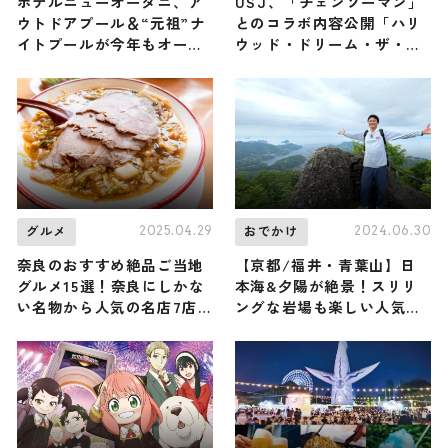
ホテルニューオータニ、ア
USJ、「チェンソーマン」
ウトドアプール＆“元祖”ナ
とのコラボ内容公開「ハリ
イトプールが今年もオープ
ウッド・ドリーム・ザ・ラ
ン ラグジュアリー空間を
イド」に米津玄師「KICK
堪能
BACK」搭載
2025.04.29
2024.06.30
グルメ
おでかけ
奈良のおすすめ絶品ご当地
【京都/福井・青葉山】日
グルメ15選！奈良にしかな
本海&夕陽が絶景！スリリ
い名物から人気の名店7店
ングな岩場も楽しい人気の
も紹介
低山に俳優・原田龍二が登
頂！（登山で頂きメシ！コ
ラボ企画）