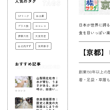
人気のタグ
SPトーク
お土産
日本が世界に誇
プラス旅
ロコレコ
食を目いっぱい
伊原六花
大友花恋
山之内すず
矢吹奈子
【京都】
おすすめ記事
創業190年以上
山梨県北杜市｜
着・足袋・草履も
水が育む、うま
さがある。水が
呼ぶ、出会いが
ロコレコ
ある。
奈良県橿原市｜
歴史と美食の大
和路はじまりの