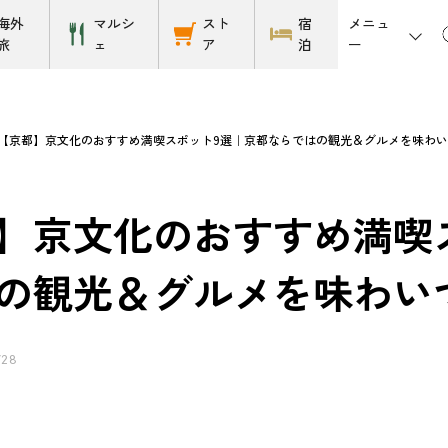
メニュ
海外
マルシ
スト
宿
ー
旅
ェ
ア
泊
【京都】京文化のおすすめ満喫スポット9選｜京都ならではの観光＆グルメを味わ
】京文化のおすすめ満喫
の観光＆グルメを味わい
/28