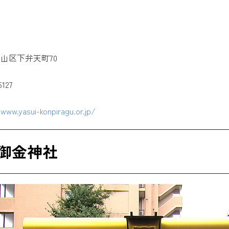
山区下弁天町70
127
】
www.yasui-konpiragu.or.jp/
御金神社