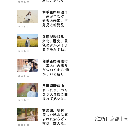
地に、ふれる
ロコレコ
和歌山県田辺市
｜道がつなぐ、
過去と未来。再
発見と新発見の
ロコレコ
待つ街へ
兵庫県淡路島｜
文化、歴史、景
色にグルメ！ふ
るきをたずねて
ロコレコ
新しきを知る旅
和歌山県湯浅町
｜海と山の恵み
がつむぐまち 懐
かしいと新しい
ロコレコ
に出会う旅
長野県野辺山｜
ゆったり、のん
びり大自然に囲
まれて見つけ
ロコレコ
た！私だけの優
しい自分時間
群馬県川場村｜
美しい湧水に恵
【住所】京都市東山
まれた安らぎの
村は 雄大な自
ロコレコ
然に育まれた心