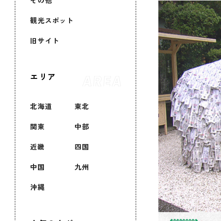
その他
観光スポット
旧サイト
エリア
北海道
東北
関東
中部
近畿
四国
中国
九州
沖縄