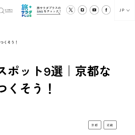
旅サラダプラスの
JP
SNS
をチェック！
いつくそう！
スポット9選｜京都な
つくそう！
京都
近畿