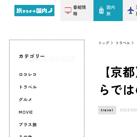
番組情
国内
報
旅
トップ
トラベル
カテゴリー
【京都
ロコレコ
らでは
トラベル
グルメ
2022/10
travel
MOVIE
プラス旅