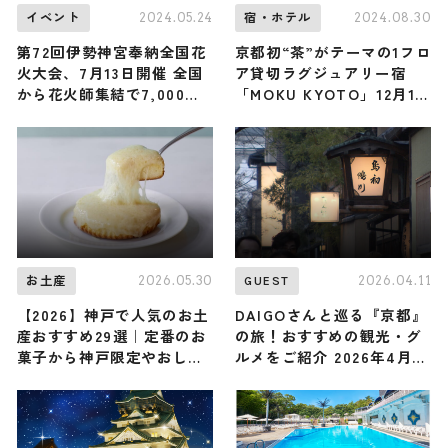
2024.05.24
2024.08.30
イベント
宿・ホテル
第72回伊勢神宮奉納全国花
京都初“茶”がテーマの1フロ
火大会、7月13日開催 全国
ア貸切ラグジュアリー宿
から花火師集結で7,000発
「MOKU KYOTO」12月1日
打ち上がる
にオープン
2026.05.30
2026.04.11
お土産
GUEST
【2026】神戸で人気のお土
DAIGOさんと巡る『京都』
産おすすめ29選｜定番のお
の旅！おすすめの観光・グ
菓子から神戸限定やおしゃ
ルメをご紹介 2026年4月11
れなお土産、女性向けまで
日放送
幅広く紹介