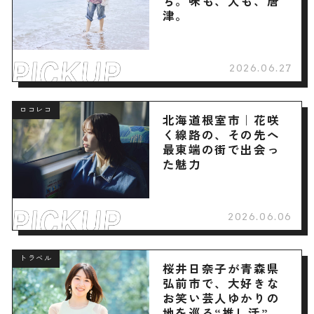
ち。味も、人も、唐
津。
2026.06.27
ロコレコ
北海道根室市｜花咲
く線路の、その先へ
最東端の街で出会っ
た魅力
2026.06.06
トラベル
桜井日奈子が青森県
弘前市で、大好きな
お笑い芸人ゆかりの
地を巡る“推し活”旅