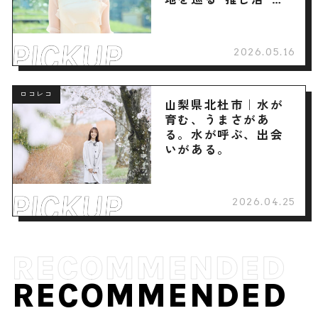
へ
2026.05.16
ロコレコ
山梨県北杜市｜水が
育む、うまさがあ
る。水が呼ぶ、出会
いがある。
2026.04.25
RECOMMENDED