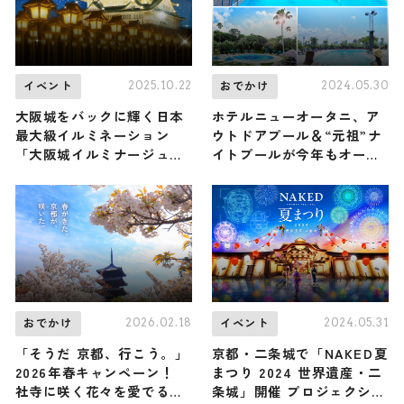
2025.10.22
2024.05.30
イベント
おでかけ
大阪城をバックに輝く日本
ホテルニューオータニ、ア
最大級イルミネーション
ウトドアプール＆“元祖”ナ
「大阪城イルミナージュ」
イトプールが今年もオープ
が11月1日から開催！ 今年
ン ラグジュアリー空間を
のテーマは「豊臣の夢…天
堪能
下統一」
2026.02.18
2024.05.31
おでかけ
イベント
「そうだ 京都、行こう。」
京都・二条城で「NAKED夏
2026年春キャンペーン！
まつり 2024 世界遺産・二
社寺に咲く花々を愛でる
条城」開催 プロジェクショ