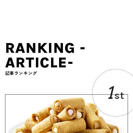
「特別拝観」「夜桜アート
ンマッピング花火・天の川
ライトアップイベント」で
ライトアップなども
春の京都を堪能し尽くそう
♪
RANKING -
ARTICLE-
記事ランキング
1
st