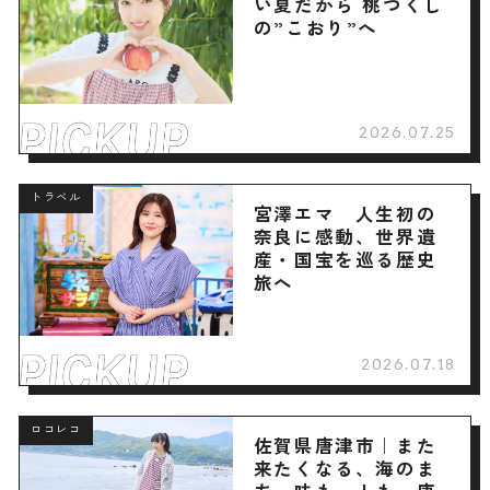
い夏だから 桃づくし
の”こおり”へ
2026.07.25
トラベル
宮澤エマ 人生初の
奈良に感動、世界遺
産・国宝を巡る歴史
旅へ
2026.07.18
ロコレコ
佐賀県唐津市｜また
来たくなる、海のま