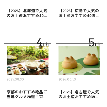
【2026】北海道で人気
【2026】広島で人気の
のお土産おすすめ40選
お土産おすすめ40選｜
｜定番のお菓子・スイ
定番のお菓子からおし
ーツから北海道でしか
ゃれなお土産・ばらま
買えない限定品、女性
き用、女性向けまで幅
向けまで幅広く紹介
広く紹介
4
5
th
th
2025.08.30
2026.06.10
京都のおすすめ絶品ご
【2026】名古屋で人気
当地グルメ20選！京都
のお土産おすすめ39選
にしかない名物から人
｜定番のお菓子から名
気の名店17選も紹介
古屋限定・おしゃれな