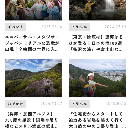
2025.03.14
2024.05.19
イベント
トラベル
ユニバーサル・スタジオ・
【東京・檜原村】遼河はる
ジャパンにリアルな恐竜が
ひが登る！日本の滝100選
出現！？映画の世界に入り
『払沢の滝』や富士山など
込む「ジュラシック・ワー
東京とは思えない自然を感
ルド・ジャーニー」がスタ
じられる浅間嶺（登山で頂
ート！
きメシ！コラボ企画）
2024.10.27
2023.10.15
おでかけ
トラベル
【兵庫・加西アルプス】
『住宅街からスタートして
360度の絶景！鎖場や吊り
迫力ある岩場を越えて行く
橋などスリル満点の低山
大自然の中の日帰り登山 in