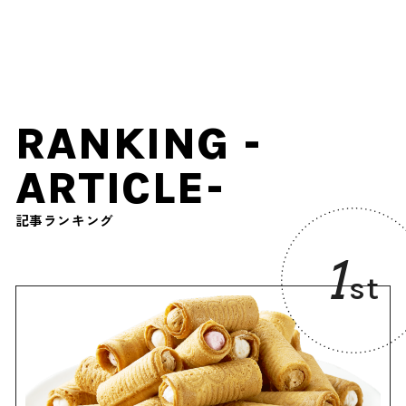
に、俳優の前川泰之さんが
兵庫県』（登山で頂きメ
挑戦（登山で頂きメシ！コ
シ！コラボ企画）
ラボ企画）
RANKING -
ARTICLE-
記事ランキング
1
st