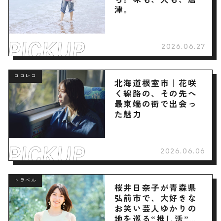
津。
2026.06.27
ロコレコ
北海道根室市｜花咲
く線路の、その先へ
最東端の街で出会っ
た魅力
2026.06.06
トラベル
桜井日奈子が青森県
弘前市で、大好きな
お笑い芸人ゆかりの
地を巡る“推し活”旅