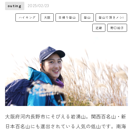
2025/02/23
outing
ハイキング
大阪
日帰り登山
登山
登山で頂きメシ!
近畿
野口絵子
大阪府河内長野市にそびえる岩湧山。関西百名山・新
日本百名山にも選出されている人気の低山です。南海