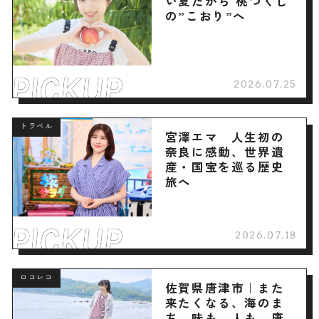
い夏だから 桃づくし
の”こおり”へ
2026.07.25
トラベル
宮澤エマ 人生初の
奈良に感動、世界遺
産・国宝を巡る歴史
旅へ
2026.07.18
ロコレコ
佐賀県唐津市｜また
来たくなる、海のま
ち。味も、人も、唐