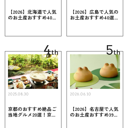
【2026】北海道で人気
【2026】広島で人気の
のお土産おすすめ40選
お土産おすすめ40選｜
｜定番のお菓子・スイ
定番のお菓子からおし
ーツから北海道でしか
ゃれなお土産・ばらま
買えない限定品、女性
き用、女性向けまで幅
向けまで幅広く紹介
広く紹介
4
5
th
th
2025.08.30
2026.06.10
京都のおすすめ絶品ご
【2026】名古屋で人気
当地グルメ20選！京都
のお土産おすすめ39選
にしかない名物から人
｜定番のお菓子から名
気の名店17選も紹介
古屋限定・おしゃれな