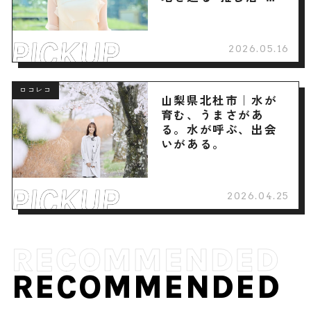
へ
2026.05.16
ロコレコ
山梨県北杜市｜水が
育む、うまさがあ
る。水が呼ぶ、出会
いがある。
2026.04.25
RECOMMENDED