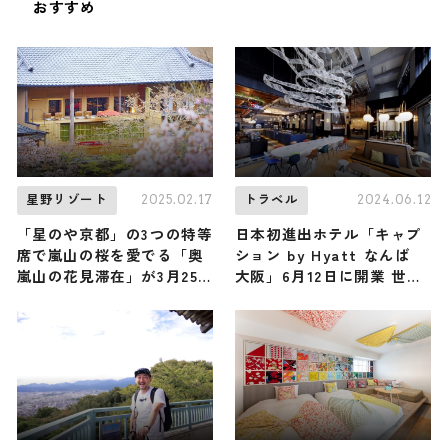
おすすめ
2025.02.17
2024.06.12
星野リゾート
トラベル
「星のや京都」の3つの特等
日本初進出ホテル「キャプ
席で嵐山の桜を愛でる「奥
ション by Hyatt なんば
嵐山の花見滞在」が3月25
大阪」6月12日に開業 世界
日からスタート！
で3軒目