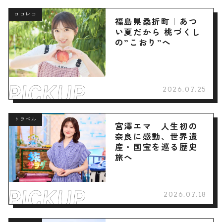
ロコレコ
福島県桑折町｜あつ
い夏だから 桃づくし
の”こおり”へ
2026.07.25
トラベル
宮澤エマ 人生初の
奈良に感動、世界遺
産・国宝を巡る歴史
旅へ
2026.07.18