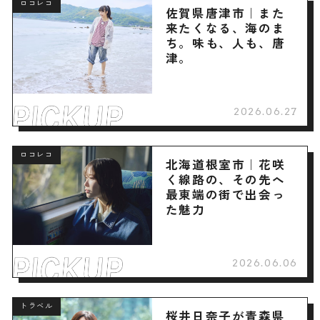
ロコレコ
佐賀県唐津市｜また
来たくなる、海のま
ち。味も、人も、唐
津。
2026.06.27
ロコレコ
北海道根室市｜花咲
く線路の、その先へ
最東端の街で出会っ
た魅力
2026.06.06
トラベル
桜井日奈子が青森県