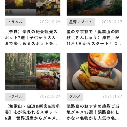
2022.10.29
2025.10.27
トラベル
星野リゾート
【奈良】奈良の絶景観光ス
星のや京都で「奥嵐山の錦
ポット7選｜子供から大人
秋（きんしゅう）滞在」が
まで楽しめるスポットをご
11月8日からスタート！ 3つ
紹介
の特等席を独占し、秋の京
都を堪能する贅沢な旅
2022.10.29
2025.11.27
トラベル
グルメ
【和歌山・田辺&新宮&東牟
淡路島のおすすめ絶品ご当
婁】心が洗われるスポット
地グルメ15選！淡路島にし
6選｜世界遺産からグルメ
かない名物から人気の名店
までご紹介します
10選も紹介