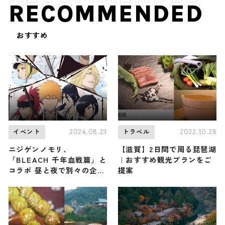
RECOMMENDED
おすすめ
2024.08.23
2022.10.28
イベント
トラベル
ニジゲンノモリ、
【滋賀】2日間で周る琵琶湖
「BLEACH 千年血戦篇」と
｜おすすめ観光プランをご
コラボ 昼と夜で別々の企画
提案
実施