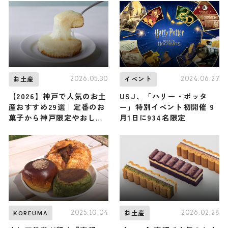
2026.05.30
2024.06.27
お土産
イベント
【2026】神戸で人気のお土
USJ、「ハリー・ポッタ
産おすすめ29選｜定番のお
ー」特別イベント初開催 9
菓子から神戸限定やおしゃ
月1日に934名限定
れなお土産、女性向けまで
幅広く紹介
2025.10.04
2026.02.28
KOREUMA
お土産