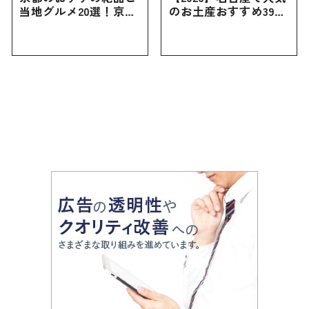
当地グルメ20選！京都
のお土産おすすめ39選
にしかない名物から人
｜定番のお菓子から名
気の名店17選も紹介
古屋限定・おしゃれな
お土産・ばらまき用ま
で幅広く紹介