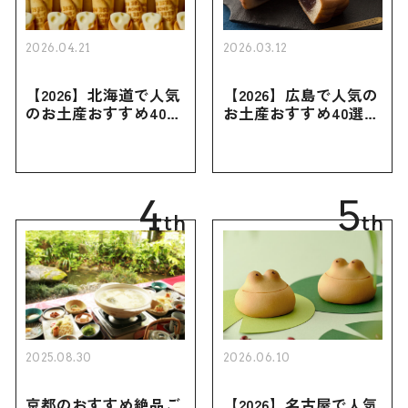
2026.04.21
2026.03.12
【2026】北海道で人気
【2026】広島で人気の
のお土産おすすめ40選
お土産おすすめ40選｜
｜定番のお菓子・スイ
定番のお菓子からおし
ーツから北海道でしか
ゃれなお土産・ばらま
買えない限定品、女性
き用、女性向けまで幅
向けまで幅広く紹介
広く紹介
4
5
th
th
2025.08.30
2026.06.10
京都のおすすめ絶品ご
【2026】名古屋で人気