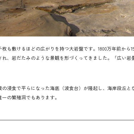
枚も敷けるほどの広がりを持つ大岩盤です。1800万年前から1
され、岩だたみのような景観を形づくってきました。「広い岩
波の浸食で平らになった海底（波食台）が隆起し、海岸段丘と
唯一の繁殖洞でもあります。