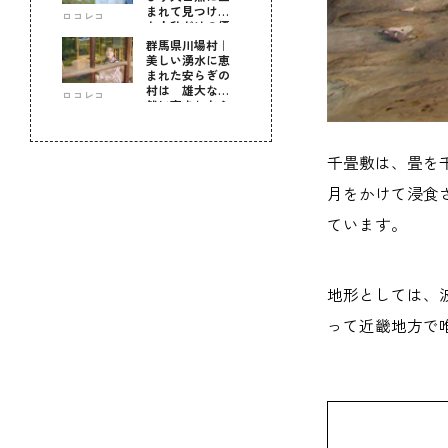
まれて見つけ
ロコレコ
た！私だけの優
しい自分時間
群馬県川場村｜
美しい湧水に恵
まれた安らぎの
村は 雄大な自
ロコレコ
然に育まれた心
のふるさと
千畳敷は、畳を千
月をかけて浸食
ています。
地形としては、
って近畿地方で