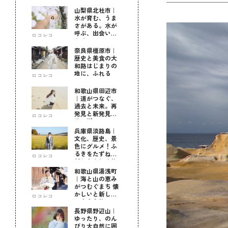
山梨県北杜市｜
水が育む、うま
さがある。水が
呼ぶ、出会いが
ロコレコ
ある。
奈良県橿原市｜
歴史と美食の大
和路はじまりの
地に、ふれる
ロコレコ
和歌山県田辺市
｜道がつなぐ、
過去と未来。再
発見と新発見の
ロコレコ
待つ街へ
兵庫県淡路島｜
文化、歴史、景
色にグルメ！ふ
るきをたずねて
ロコレコ
新しきを知る旅
和歌山県湯浅町
｜海と山の恵み
がつむぐまち 懐
かしいと新しい
ロコレコ
に出会う旅
長野県野辺山｜
ゆったり、のん
びり大自然に囲