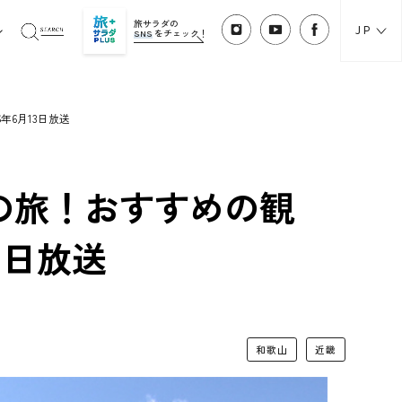
旅サラダの
JP
SNS
をチェック！
年6月13日放送
の旅！おすすめの観
3日放送
和歌山
近畿