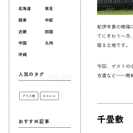
北海道
東北
関東
中部
紀伊半島の南端
近畿
四国
てにぎわう一方
中国
九州
宿る土地です。
沖縄
今回、ゲストの
人気のタグ
古道など——南
プラス旅
ロコレコ
千畳敷
おすすめ記事