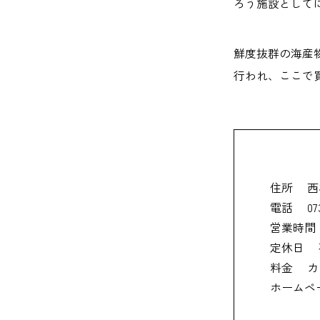
ろう施設として
鮮度抜群の海産
行われ、ここで
住所
西
電話
07
営業時間
定休日
料金
カ
ホームペ