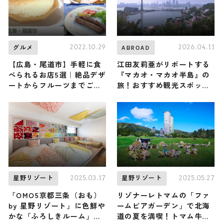
2022.10.29
2026.04.11
グルメ
ABROAD
【広島・尾道市】手軽に食
江田友莉亜がリポートする
べられるお店5選｜絶品デザ
『マカオ・マカオ半島』の
ートからフルーツまでご紹
旅！おすすめ観光スポット
介
やグルメを紹介 2026年4月
11日放送
2025.03.17
2025.05.27
星野リゾート
星野リゾート
「OMO5京都三条（おも）
リゾナーレトマムの「ファ
by 星野リゾート」に色鮮や
ームビアガーデン」で北海
かな「ふろしきルーム」が
道の夏を満喫！トマム牛乳