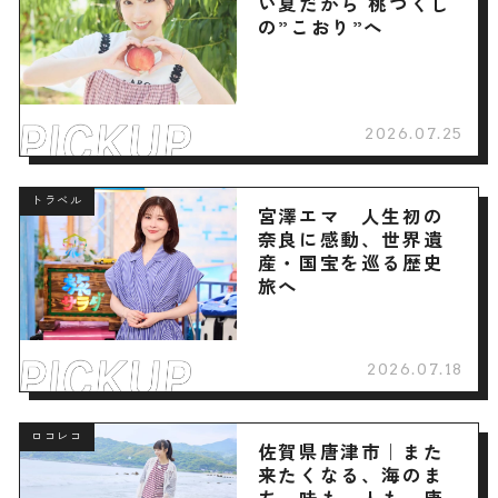
い夏だから 桃づくし
の”こおり”へ
2026.07.25
トラベル
宮澤エマ 人生初の
奈良に感動、世界遺
産・国宝を巡る歴史
旅へ
2026.07.18
ロコレコ
佐賀県唐津市｜また
来たくなる、海のま