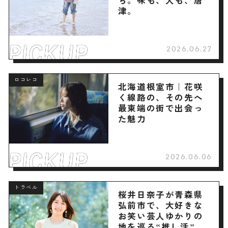
ち。味も、人も、唐
津。
2026.06.27
ロコレコ
北海道根室市｜花咲
く線路の、その先へ
最東端の街で出会っ
た魅力
2026.06.06
トラベル
桜井日奈子が青森県
弘前市で、大好きな
お笑い芸人ゆかりの
地を巡る“推し活”旅