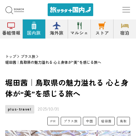
番組情報
国内旅
海外旅
マルシェ
ストア
宿泊
トップ
プラス旅
堀田茜｜鳥取県の魅力溢れる 心と身体が“美”を感じる旅へ
堀田茜｜鳥取県の魅力溢れる 心と身
体が“美”を感じる旅へ
2025/10/31
plus-travel
PR
プラス旅
中国
堀田茜
鳥取