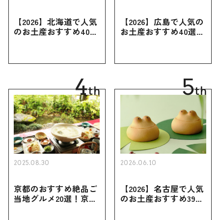
【2026】北海道で人気
【2026】広島で人気の
のお土産おすすめ40選
お土産おすすめ40選｜
｜定番のお菓子・スイ
定番のお菓子からおし
ーツから北海道でしか
ゃれなお土産・ばらま
買えない限定品、女性
き用、女性向けまで幅
向けまで幅広く紹介
広く紹介
4
5
th
th
2025.08.30
2026.06.10
京都のおすすめ絶品ご
【2026】名古屋で人気
当地グルメ20選！京都
のお土産おすすめ39選
にしかない名物から人
｜定番のお菓子から名
気の名店17選も紹介
古屋限定・おしゃれな