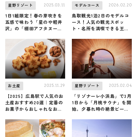
2025.03.11
2026.02.20
星野リゾート
モデルコース
1日1組限定！春の芽吹きを
鳥取観光1泊2日のモデルコ
五感で味わう「星のや軽井
ース！人気の観光スポッ
沢」の「棚田アフタヌーン
ト・名所を満喫できる王道
ティー -春-」
の旅程を紹介
2025.11.29
2025.02.04
お土産
星野リゾート
【2025】広島駅で人気のお
「リゾナーレ小浜島」で3月
土産おすすめ20選｜定番の
1日から「月桃サウナ」を開
お菓子からおしゃれなお土
始。夕暮れ時の絶景ビーチ
産・ばらまき用まで幅広く
で月桃の香りに包まれる
紹介