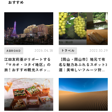
おすすめ
2026.04.18
2022.10.29
ABROAD
トラベル
江田友莉亜がリポートする
【岡山・岡山市】地元で有
『マカオ・コタイ地区』の
名な魅力あふれるスポット3
旅！おすすめ観光スポット
選｜美味しいフルーツ狩り
やグルメを紹介 2026年4月
からくつろげる温泉をご紹
18日放送
介