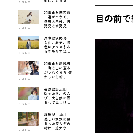
地に、ふれる
ロコレコ
和歌山県田辺市
目の前で
｜道がつなぐ、
過去と未来。再
発見と新発見の
ロコレコ
待つ街へ
兵庫県淡路島｜
文化、歴史、景
色にグルメ！ふ
るきをたずねて
ロコレコ
新しきを知る旅
和歌山県湯浅町
｜海と山の恵み
がつむぐまち 懐
かしいと新しい
ロコレコ
に出会う旅
長野県野辺山｜
ゆったり、のん
びり大自然に囲
まれて見つけ
ロコレコ
た！私だけの優
しい自分時間
群馬県川場村｜
美しい湧水に恵
まれた安らぎの
村は 雄大な自
ロコレコ
然に育まれた心