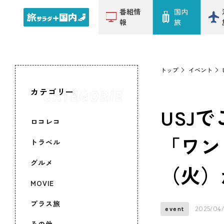
番組情
国内
報
旅
トップ
イベント
カテゴリー
USJ
ロコレコ
「ワン
トラベル
グルメ
（火）
MOVIE
プラス旅
2025/04
event