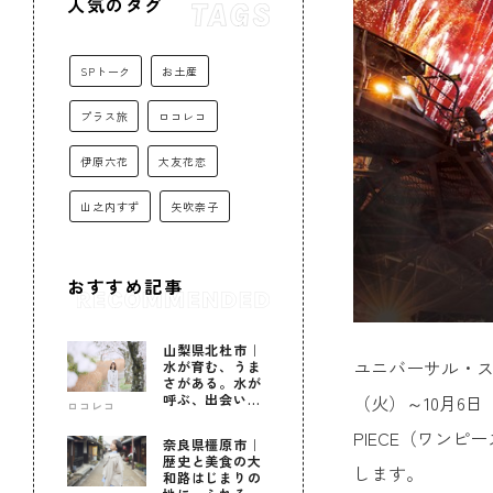
人気のタグ
SPトーク
お土産
プラス旅
ロコレコ
伊原六花
大友花恋
山之内すず
矢吹奈子
おすすめ記事
山梨県北杜市｜
ユニバーサル・ス
水が育む、うま
さがある。水が
（火）～10月6
呼ぶ、出会いが
ロコレコ
ある。
PIECE（ワン
奈良県橿原市｜
歴史と美食の大
します。
和路はじまりの