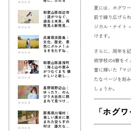
地に、ふれる
ロコレコ
夏には、ホグワ
和歌山県田辺市
前で繰り広げられ
｜道がつなぐ、
過去と未来。再
ジカル・ナイト 
発見と新発見の
ロコレコ
待つ街へ
けます。
兵庫県淡路島｜
文化、歴史、景
色にグルメ！ふ
さらに、周年を記
るきをたずねて
ロコレコ
新しきを知る旅
術学校の4寮をイ
和歌山県湯浅町
｜海と山の恵み
誉に輝いた『マジ
がつむぐまち 懐
かしいと新しい
ロコレコ
たなページを刻み
に出会う旅
しょうか。
長野県野辺山｜
ゆったり、のん
びり大自然に囲
まれて見つけ
ロコレコ
た！私だけの優
「ホグワ
しい自分時間
群馬県川場村｜
美しい湧水に恵
まれた安らぎの
村は 雄大な自
ロコレコ
然に育まれた心