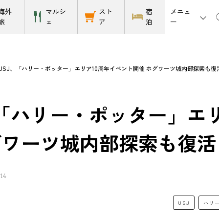
メニュ
海外
マルシ
スト
宿
ー
旅
ェ
ア
泊
USJ、「ハリー・ポッター」エリア10周年イベント開催 ホグワーツ城内部探索も復
、「ハリー・ポッター」エ
グワーツ城内部探索も復活
14
USJ
ハリ