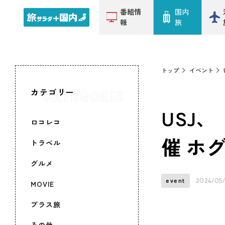
番組情
国内
報
旅
トップ
イベント
カテゴリー
USJ
ロコレコ
催 ホ
トラベル
グルメ
2024/05/
event
MOVIE
プラス旅