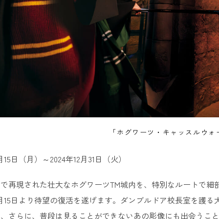
「ホグワーツ・キャッスルウォ
月15日（月）～2024年12月31日（火）
で再現された壮大なホグワーツTM城内を、特別なルートで細
月15日より待望の復活を遂げます。ダンブルドア校長室を護
画、さらに、普段は見ることができないあの彫像にも出会うこ