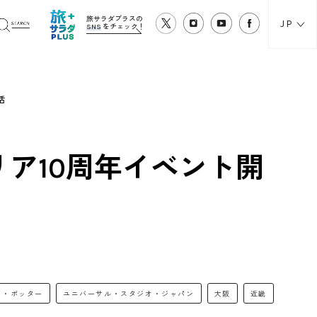
旅サラダプラスの
JP
SNS
をチェック！
活
リア10周年イベント開
ー・ポッター
ユニバーサル・スタジオ・ジャパン
大阪
近畿