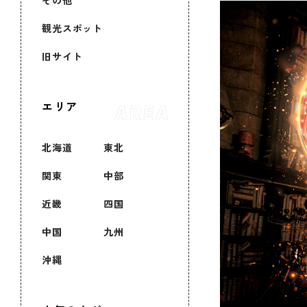
その他
観光スポット
旧サイト
エリア
北海道
東北
関東
中部
近畿
四国
中国
九州
沖縄