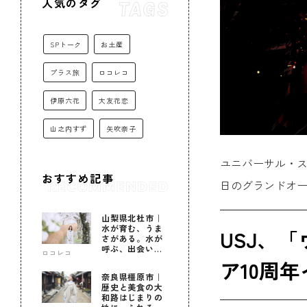
人気のタグ
SPトーク
お土産
プラス旅
ロコレコ
伊原六花
大友花恋
山之内すず
矢吹奈子
ユニバーサル・ス
おすすめ記事
日のグランドオー
山梨県北杜市｜
水が育む、うま
USJ、
さがある。水が
呼ぶ、出会いが
ロコレコ
ある。
ア10周
奈良県橿原市｜
歴史と美食の大
和路はじまりの