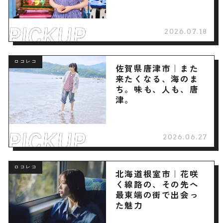
2026.07.18
ロコレコ
佐賀県唐津市｜また
来たくなる、海のま
ち。味も、人も、唐
津。
2026.06.27
ロコレコ
北海道根室市｜花咲
く線路の、その先へ
最東端の街で出会っ
た魅力