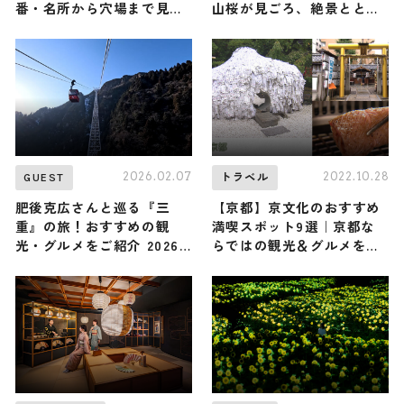
番・名所から穴場まで見ど
山桜が見ごろ、絶景ととも
ころ満載の観光地を紹介
に4月中旬まで楽しめる /
兵庫県神戸市
2026.02.07
2022.10.28
GUEST
トラベル
肥後克広さんと巡る『三
【京都】京文化のおすすめ
重』の旅！おすすめの観
満喫スポット9選｜京都な
光・グルメをご紹介 2026
らではの観光＆グルメを味
年2月7日放送
わいつくそう！