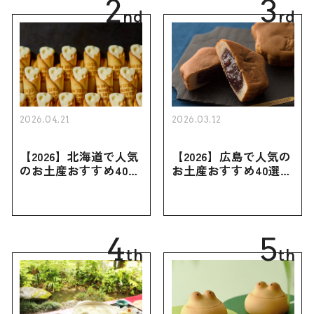
2
3
nd
rd
2026.04.21
2026.03.12
【2026】北海道で人気
【2026】広島で人気の
のお土産おすすめ40選
お土産おすすめ40選｜
｜定番のお菓子・スイ
定番のお菓子からおし
ーツから北海道でしか
ゃれなお土産・ばらま
買えない限定品、女性
き用、女性向けまで幅
向けまで幅広く紹介
広く紹介
4
5
th
th