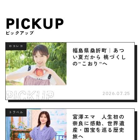
PICKUP
ピックアップ
ロコレコ
福島県桑折町｜あつ
い夏だから 桃づくし
の”こおり”へ
2026.07.25
トラベル
宮澤エマ 人生初の
奈良に感動、世界遺
産・国宝を巡る歴史
旅へ