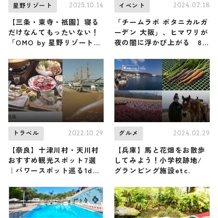
2025.10.14
2024.07.18
星野リゾート
イベント
【三条・東寺・祇園】寝る
「チームラボ ボタニカルガ
だけなんてもったいない！
ーデン 大阪」、ヒマワリが
「OMO by 星野リゾート」
夜の闇に浮かび上がる 8
京都3施設で街の文化に浸る
月3日より公開
夜の新体験がスタート
2022.10.29
2024.02.29
トラベル
グルメ
【奈良】十津川村・天川村
【兵庫】馬と花畑をお散歩
おすすめ観光スポット7選
してみよう！小学校跡地/
｜パワースポット巡る1day
グランピング施設etc.
旅行プランをご紹介