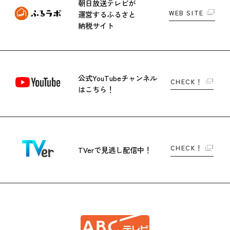
朝日放送テレビが
WEB SITE
運営する
ふるさと
納税サイト
公式YouTubeチャンネル
CHECK！
はこちら！
CHECK！
TVerで
見逃し配信中！