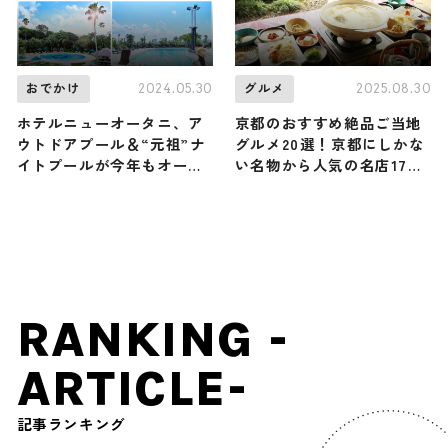
2024.05.30
2025.08.30
おでかけ
グルメ
ホテルニューオータニ、ア
京都のおすすめ絶品ご当地
ウトドアプール＆“元祖”ナ
グルメ20選！京都にしかな
イトプールが今年もオープ
い名物から人気の名店17選
ン ラグジュアリー空間を
も紹介
堪能
RANKING -
ARTICLE-
記事ランキング