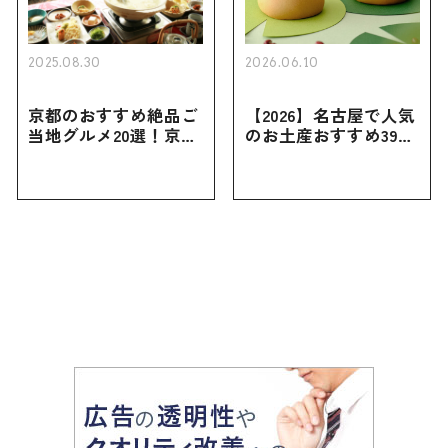
2025.08.30
2026.06.10
京都のおすすめ絶品ご
【2026】名古屋で人気
当地グルメ20選！京都
のお土産おすすめ39選
にしかない名物から人
｜定番のお菓子から名
気の名店17選も紹介
古屋限定・おしゃれな
お土産・ばらまき用ま
で幅広く紹介