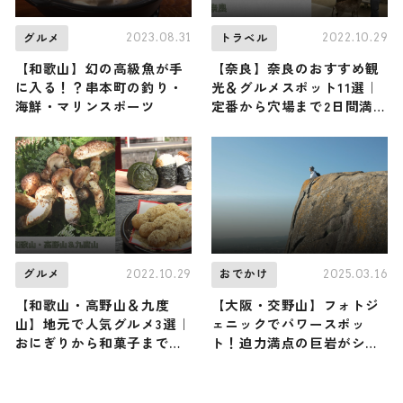
2023.08.31
2022.10.29
グルメ
トラベル
【和歌山】幻の高級魚が手
【奈良】奈良のおすすめ観
に入る！？串本町の釣り・
光＆グルメスポット11選｜
海鮮・マリンスポーツ
定番から穴場まで2日間満喫
コースをご紹介
2022.10.29
2025.03.16
グルメ
おでかけ
【和歌山・高野山＆九度
【大阪・交野山】フォトジ
山】地元で人気グルメ3選｜
ェニックでパワースポッ
おにぎりから和菓子までご
ト！迫力満点の巨岩がシン
紹介します
ボルの低山に戸田れいさん
が登頂（登山で頂きメシ！
コラボ企画）