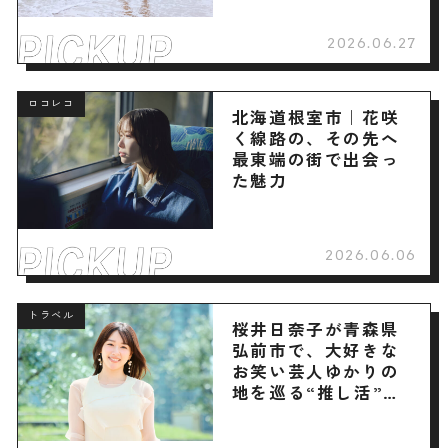
2026.06.27
ロコレコ
北海道根室市｜花咲
く線路の、その先へ
最東端の街で出会っ
た魅力
2026.06.06
トラベル
桜井日奈子が青森県
弘前市で、大好きな
お笑い芸人ゆかりの
地を巡る“推し活”旅
へ