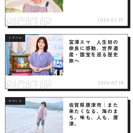
2026.07.25
トラベル
宮澤エマ 人生初の
奈良に感動、世界遺
産・国宝を巡る歴史
旅へ
2026.07.18
ロコレコ
佐賀県唐津市｜また
来たくなる、海のま
ち。味も、人も、唐
津。