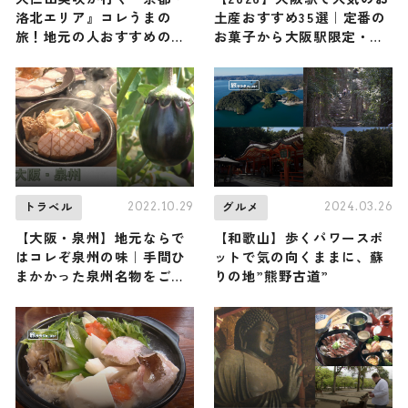
洛北エリア』コレうまの
土産おすすめ35選｜定番の
旅！地元の人おすすめのご
お菓子から大阪駅限定・女
当地名物グルメ3選 2025年
性向け・ばらまき用まで幅
10月4日放送
広く紹介
2022.10.29
2024.03.26
トラベル
グルメ
【大阪・泉州】地元ならで
【和歌山】歩くパワースポ
はコレぞ泉州の味｜手間ひ
ットで気の向くままに、蘇
まかかった泉州名物をご紹
りの地”熊野古道”
介