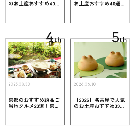
のお土産おすすめ40選
お土産おすすめ40選｜
｜定番のお菓子・スイ
定番のお菓子からおし
ーツから北海道でしか
ゃれなお土産・ばらま
買えない限定品、女性
き用、女性向けまで幅
向けまで幅広く紹介
広く紹介
4
5
th
th
2025.08.30
2026.06.10
京都のおすすめ絶品ご
【2026】名古屋で人気
当地グルメ20選！京都
のお土産おすすめ39選
にしかない名物から人
｜定番のお菓子から名
気の名店17選も紹介
古屋限定・おしゃれな
お土産・ばらまき用ま
で幅広く紹介