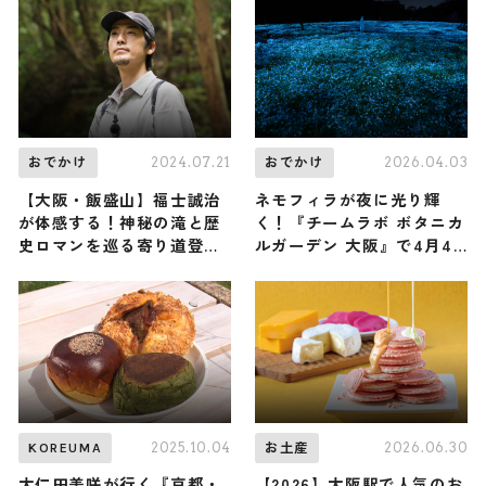
2024.07.21
2026.04.03
おでかけ
おでかけ
【大阪・飯盛山】福士誠治
ネモフィラが夜に光り輝
が体感する！神秘の滝と歴
く！『チームラボ ボタニカ
史ロマンを巡る寄り道登山
ルガーデン 大阪』で4月4
（登山で頂きメシ！コラボ
日から開催｜大阪市
企画）
2025.10.04
2026.06.30
KOREUMA
お土産
大仁田美咲が行く『京都・
【2026】大阪駅で人気のお