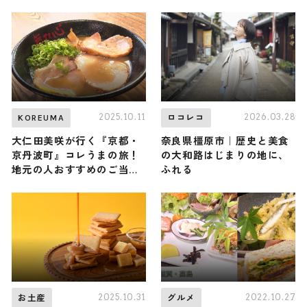
「吉野ヶ里 光の響」が11月
れなお土産、女性向けまで
29日から開催
幅広く紹介
2025.10.11
2026.03.28
KOREUMA
ロコレコ
大仁田美咲が行く『京都・
奈良県橿原市｜歴史と美食
京丹波町』コレうまの旅！
の大和路はじまりの地に、
地元の人おすすめのご当地
ふれる
名物グルメ5選 2025年10月
11日放送
2025.10.31
2022.10.27
お土産
グルメ