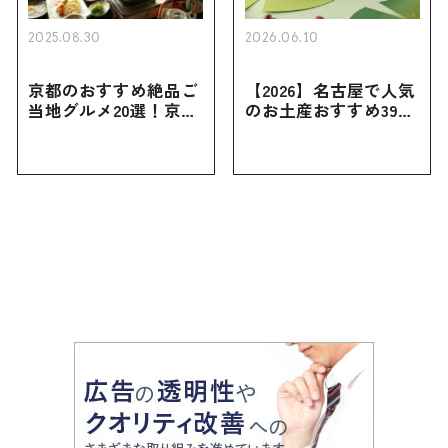
2025.08.30
2026.06.10
京都のおすすめ絶品ご
【2026】名古屋で人気
当地グルメ20選！京都
のお土産おすすめ39選
にしかない名物から人
｜定番のお菓子から名
気の名店17選も紹介
古屋限定・おしゃれな
お土産・ばらまき用ま
で幅広く紹介