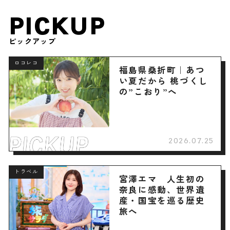
PICKUP
ピックアップ
ロコレコ
福島県桑折町｜あつ
い夏だから 桃づくし
の”こおり”へ
2026.07.25
トラベル
宮澤エマ 人生初の
奈良に感動、世界遺
産・国宝を巡る歴史
旅へ