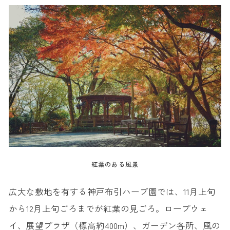
紅葉のある風景
広大な敷地を有する神戸布引ハーブ園では、11月上旬
から12月上旬ごろまでが紅葉の見ごろ。ロープウェ
イ、展望プラザ（標高約400m）、ガーデン各所、風の