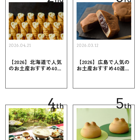
2026.04.21
2026.03.12
【2026】北海道で人気
【2026】広島で人気の
のお土産おすすめ40選
お土産おすすめ40選｜
｜定番のお菓子・スイ
定番のお菓子からおし
ーツから北海道でしか
ゃれなお土産・ばらま
買えない限定品、女性
き用、女性向けまで幅
向けまで幅広く紹介
広く紹介
4
5
th
th