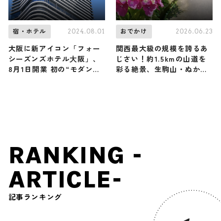
2024.08.01
2026.06.23
宿・ホテル
おでかけ
大阪に新アイコン「フォー
関西最大級の規模を誇るあ
シーズンズホテル⼤阪」、
じさい！約1.5kmの山道を
8月1日開業 初の“モダン旅
彩る絶景、生駒山・ぬかた
館”表現の畳敷客室も
園地「あじさい園」が見ご
ろ / 大阪府
RANKING -
ARTICLE-
記事ランキング