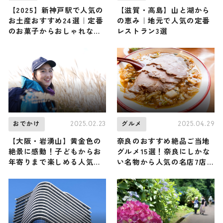
【2025】新神戸駅で人気の
【滋賀・高島】山と湖から
お土産おすすめ24選｜定番
の恵み｜地元で人気の定番
のお菓子からおしゃれなお
レストラン3選
土産・ばらまき用まで幅広
く紹介
2025.02.23
2025.04.29
おでかけ
グルメ
【大阪・岩湧山】黄金色の
奈良のおすすめ絶品ご当地
絶景に感動！子どもからお
グルメ15選！奈良にしかな
年寄りまで楽しめる人気の
い名物から人気の名店7店
低山に、登山家・野口絵子
も紹介
さんが登頂（登山で頂きメ
シ！コラボ企画）