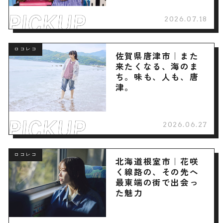
2026.07.18
ロコレコ
佐賀県唐津市｜また
来たくなる、海のま
ち。味も、人も、唐
津。
2026.06.27
ロコレコ
北海道根室市｜花咲
く線路の、その先へ
最東端の街で出会っ
た魅力