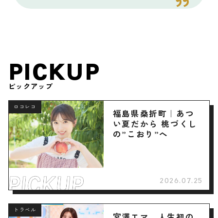
PICKUP
ピックアップ
ロコレコ
福島県桑折町｜あつ
い夏だから 桃づくし
の”こおり”へ
2026.07.25
トラベル
宮澤エマ 人生初の