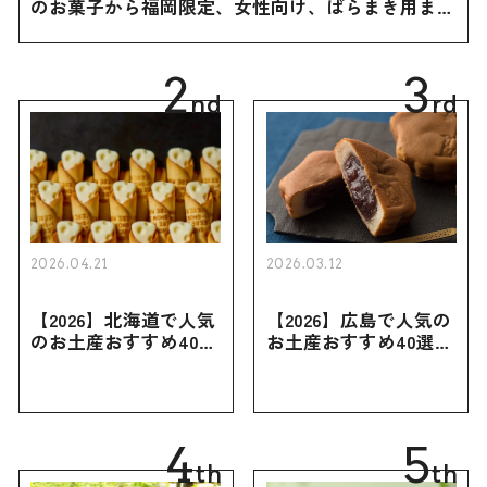
のお菓子から福岡限定、女性向け、ばらまき用まで
幅広く紹介
2
3
nd
rd
2026.04.21
2026.03.12
【2026】北海道で人気
【2026】広島で人気の
のお土産おすすめ40選
お土産おすすめ40選｜
｜定番のお菓子・スイ
定番のお菓子からおし
ーツから北海道でしか
ゃれなお土産・ばらま
買えない限定品、女性
き用、女性向けまで幅
向けまで幅広く紹介
広く紹介
4
5
th
th