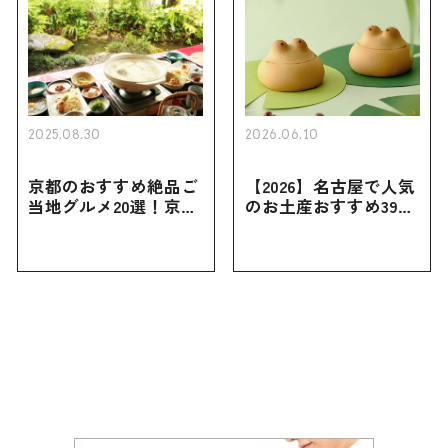
2025.08.30
2026.06.10
京都のおすすめ絶品ご
【2026】名古屋で人気
当地グルメ20選！京都
のお土産おすすめ39選
にしかない名物から人
｜定番のお菓子から名
気の名店17選も紹介
古屋限定・おしゃれな
お土産・ばらまき用ま
で幅広く紹介