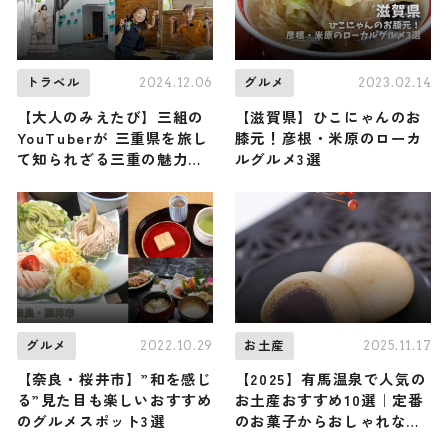
2024.12.06
2023.02.14
トラベル
グルメ
【大人のみえたび】三組の
【滋賀県】ひこにゃんのお
YouTuberが 三重県を旅し
膝元！彦根・米原のローカ
て知られざる三重の魅力を
ルグルメ3選
お届け《PR》
2022.10.29
2025.11.17
グルメ
お土産
【奈良・桜井市】”和を感じ
【2025】有馬温泉で人気の
る”見た目も楽しいおすすめ
お土産おすすめ10選｜定番
のグルメスポット3選
のお菓子からおしゃれなお
土産・ばらまき用まで幅広