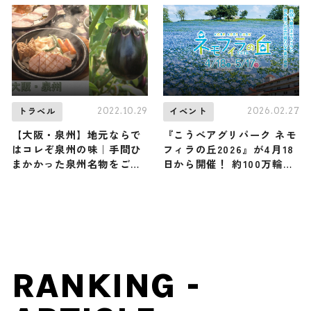
く紹介
2022.10.29
2026.02.27
トラベル
イベント
【大阪・泉州】地元ならで
『こうべアグリパーク ネモ
はコレぞ泉州の味｜手間ひ
フィラの丘2026』が4月18
まかかった泉州名物をご紹
日から開催！ 約100万輪の
介
ネモフィラと空が織りなす
青色の世界をお見逃しなく
/ 兵庫県神戸市
RANKING -