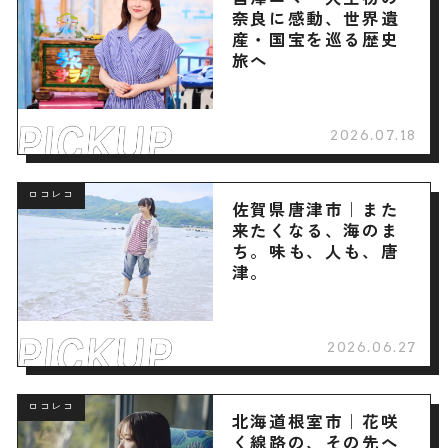
奈良に感動、世界遺
産・国宝を巡る歴史
旅へ
2026.07.18
ロコレコ
佐賀県唐津市｜また
来たくなる、海のま
ち。味も、人も、唐
津。
2026.06.27
ロコレコ
北海道根室市｜花咲
く線路の、その先へ