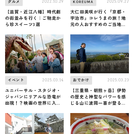
2022.10.29
2025.09.27
グルメ
KOREUMA
【滋賀・近江八幡】時代劇
大仁田美咲が行く『京都・
の街並みを行く｜ご馳走か
宇治市』コレうまの旅！地
ら珍スイーツ3選
元の人おすすめのご当地名
物グルメ4選 2025年9月27
日放送
2025.03.14
2025.03.23
イベント
おでかけ
ユニバーサル・スタジオ・
【三重県・朝熊ヶ岳】伊勢
ジャパンにリアルな恐竜が
の歴史と神聖なパワーを感
出現！？映画の世界に入り
じる山に波岡一喜が登る！
込む「ジュラシック・ワー
（登山で頂きメシ！コラボ
ルド・ジャーニー」がスタ
企画）
ート！