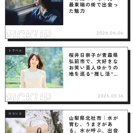
最東端の街で出会っ
た魅力
2026.06.06
トラベル
桜井日奈子が青森県
弘前市で、大好きな
お笑い芸人ゆかりの
地を巡る“推し活”旅
へ
2026.05.16
ロコレコ
山梨県北杜市｜水が
育む、うまさがあ
る。水が呼ぶ、出会