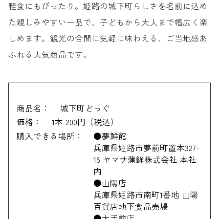
軽食にもぴったり。姫路の城下町らしさを名前に込め
た親しみやすい一品で、子どもから大人まで幅広く楽
しめます。観光の合間に気軽に味わえる、ご当地感あ
ふれる人気商品です。
商品名：
城下町どっぐ
価格：
1本 200円（税込）
購入できる場所：
●夢鮮館
兵庫県姫路市夢前町置本327-
16 ヤマサ蒲鉾株式会社 本社
内
●山陽店
兵庫県姫路市南町1番地 山陽
百貨店地下食品売場
●大手前店