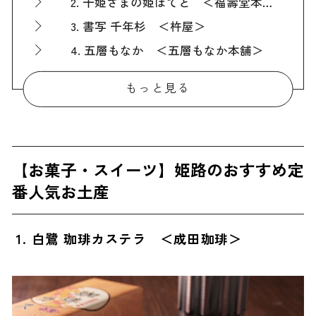
2. 千姫さまの姫ぽてと ＜福壽堂本舗＞
3. 書写 千年杉 ＜杵屋＞
4. 五層もなか ＜五層もなか本舗＞
5. しほみ饅頭 ＜総本家 かん川＞
もっと見る
6. 姫路おでんケーキ ＜大陸＞
【お菓子・スイーツ以外】姫路のおすすめ定番人気お土産
7. 姫路ビール ＜姫路鳩屋麦酒＞
【お菓子・スイーツ】姫路のおすすめ定
8. 城下町どっぐ ＜ヤマサ蒲鉾＞
番人気お土産
9. アーモンドバター ＜姫路アーモンドバターのマテンロウ＞
【雑貨】姫路のおすすめ定番人気お土産
1. 白鷺 珈琲カステラ ＜成田珈琲＞
10. 姫路革細工
11. しろまるひめグッズ
ばらまき用に最適！姫路のおすすめ人気お土産