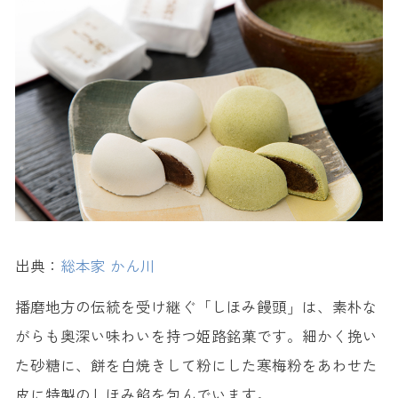
出典：
総本家 かん川
播磨地方の伝統を受け継ぐ「しほみ饅頭」は、素朴な
がらも奥深い味わいを持つ姫路銘菓です。細かく挽い
た砂糖に、餅を白焼きして粉にした寒梅粉をあわせた
皮に特製のしほみ餡を包んでいます。