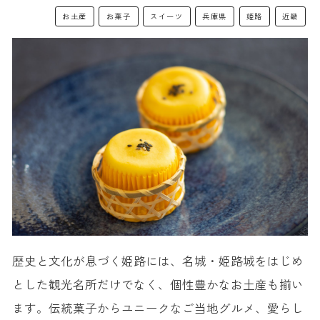
お土産
お菓子
スイーツ
兵庫県
姫路
近畿
歴史と文化が息づく姫路には、名城・姫路城をはじめ
とした観光名所だけでなく、個性豊かなお土産も揃い
ます。伝統菓子からユニークなご当地グルメ、愛らし