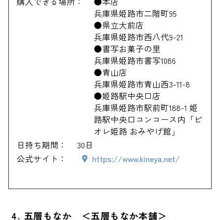
購入できる場所：
●本店
兵庫県姫路市二階町95
●県立大前店
兵庫県姫路市西八代9-21
●書写お菓子の里
兵庫県姫路市書写1086
●青山店
兵庫県姫路市青山西3-11-8
●姫路駅中央口店
兵庫県姫路市駅前町188-1 姫
路駅中央口コンコース内「ピ
オレ姫路 おみやげ館」
日持ち期間：
30日
公式サイト：
https://www.kineya.net/
4. 五層もなか ＜五層もなか本舗＞