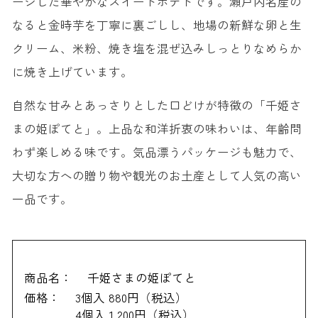
ージした華やかなスイートポテトです。瀬戸内名産の
なると金時芋を丁寧に裏ごしし、地場の新鮮な卵と生
クリーム、米粉、焼き塩を混ぜ込みしっとりなめらか
に焼き上げています。
自然な甘みとあっさりとした口どけが特徴の「千姫さ
まの姫ぽてと」。上品な和洋折衷の味わいは、年齢問
わず楽しめる味です。気品漂うパッケージも魅力で、
大切な方への贈り物や観光のお土産として人気の高い
一品です。
商品名：
千姫さまの姫ぽてと
価格：
3個入 880円（税込）
4個入 1,200円（税込）