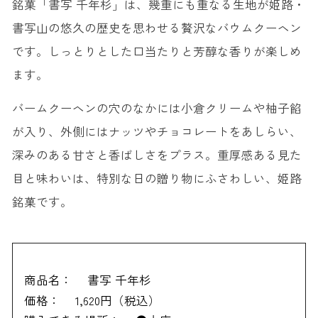
銘菓「書写 千年杉」は、幾重にも重なる生地が姫路・
書写山の悠久の歴史を思わせる贅沢なバウムクーヘン
です。しっとりとした口当たりと芳醇な香りが楽しめ
ます。
バームクーヘンの穴のなかには小倉クリームや柚子餡
が入り、外側にはナッツやチョコレートをあしらい、
深みのある甘さと香ばしさをプラス。重厚感ある見た
目と味わいは、特別な日の贈り物にふさわしい、姫路
銘菓です。
商品名：
書写 千年杉
価格：
1,620円（税込）