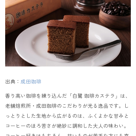
12. 山田錦せんべい ＜いっぷくせんべい半月庵＞
13. 玉椿 ＜伊勢屋本店＞
姫路で買えるおしゃれな人気お土産
14. 播州銘菓 はりま ＜白鷺陣屋＞
15. 播州かりんとう ＜常盤堂＞
【姫路限定】姫路でしか買えないお土産
16. 姫路城おひざもと しろぷりん ＜株式会社社LightHouse＞
17. 姫路はりこ
出典：
成田珈琲
18. 球体最中笑美玉 ＜甘音屋＞
19. シオとれもん ＜パティスリー ル・プティブルー＞
香り高い珈琲を練り込んだ「白鷺 珈琲カステラ」は、
20. かまぼこ屋さんのチーズケーキ ＜ハトヤ蒲鉾＞
老舗焙煎所・成田珈琲のこだわりが光る逸品です。し
っとりとした生地から広がるのは、ふくよかな甘みと
コーヒーのほろ苦さが絶妙に調和した大人の味わい。
コーヒー好きはもちろん、甘いものが苦手な方にも喜