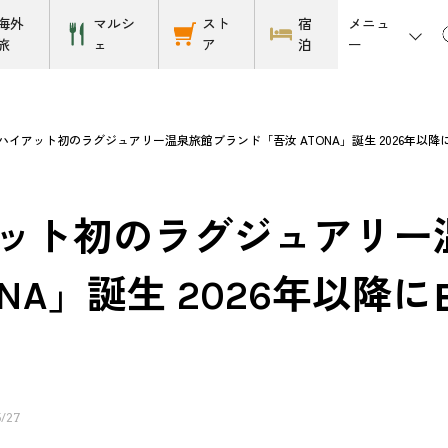
メニュ
海外
マルシ
スト
宿
ー
旅
ェ
ア
泊
ハイアット初のラグジュアリー温泉旅館ブランド「吾汝 ATONA」誕生 2026年以
ット初のラグジュアリー
TONA」誕生 2026年以
/27