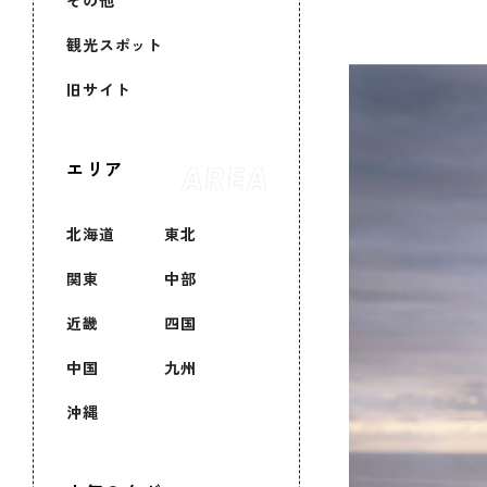
その他
観光スポット
旧サイト
エリア
北海道
東北
関東
中部
近畿
四国
中国
九州
沖縄