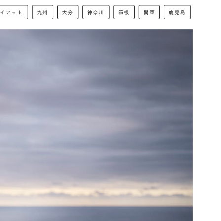
ハイアット
九州
大分
神奈川
箱根
関東
鹿児島