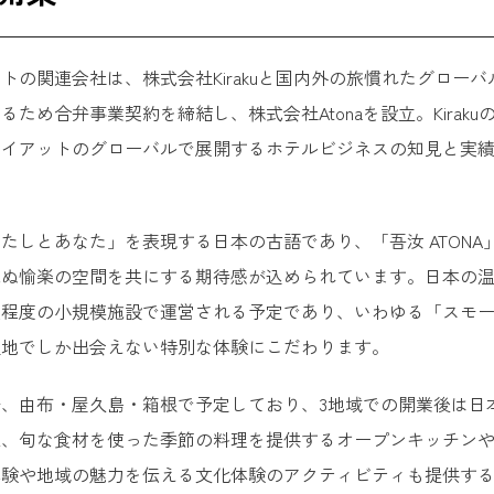
アットの関連会社は、株式会社Kirakuと国内外の旅慣れたグロ
るため合弁事業契約を締結し、株式会社Atonaを設立。Kira
イアットのグローバルで展開するホテルビジネスの知見と実績を
。
たしとあなた」を表現する日本の古語であり、「吾汝 ATON
見ぬ愉楽の空間を共にする期待感が込められています。日本の
0室程度の小規模施設で運営される予定であり、いわゆる「スモ
土地でしか出会えない特別な体験にこだわります。
以降、由布・屋久島・箱根で予定しており、3地域での開業後は
泉、旬な食材を使った季節の料理を提供するオープンキッチン
体験や地域の魅力を伝える文化体験のアクティビティも提供す