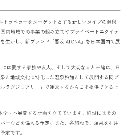
ーバルトラベラーをターゲットとする新しいタイプの温泉
kuの国内地域での事業の組み立てやプライベートエクイテ
生かし、新ブランド「吾汝 ATONA」を日本国内で展
A」には愛する家族や友人、そして大切な人と一緒に、日
温泉と地域文化に特化した温泉旅館として展開する同ブ
ールラグジュアリー」で運営するからこそ提供できる上
日本全国へ展開する計画を立てています。施設にはその
やバーなどを備える予定。また、各施設で、温泉を利用
る予定です。