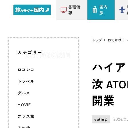
番組情
国内
報
旅
トップ
おでかけ
カテゴリー
ハイア
ロコレコ
汝 A
トラベル
グルメ
開業
MOVIE
プラス旅
2024/05
outing