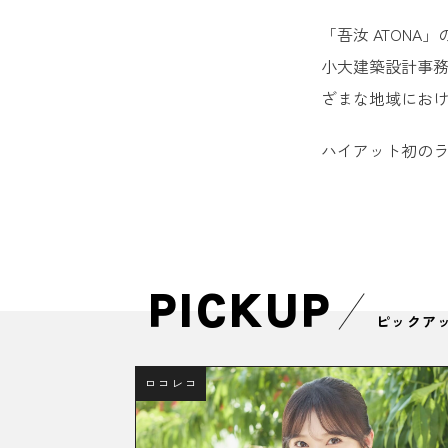
「吾汝 ATON
小大建築設計事務所
ざまな地域にお
ハイアット初のラ
PICKUP
ピックア
ロコレコ