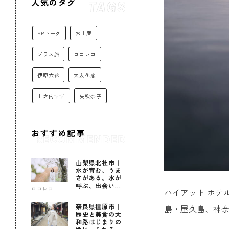
人気のタグ
SPトーク
お土産
プラス旅
ロコレコ
伊原六花
大友花恋
山之内すず
矢吹奈子
おすすめ記事
山梨県北杜市｜
水が育む、うま
さがある。水が
呼ぶ、出会いが
ロコレコ
ハイアット ホテ
ある。
奈良県橿原市｜
島・屋久島、神奈
歴史と美食の大
和路はじまりの