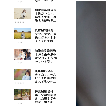
地に、ふれる
ロコレコ
和歌山県田辺市
｜道がつなぐ、
過去と未来。再
発見と新発見の
ロコレコ
待つ街へ
兵庫県淡路島｜
文化、歴史、景
色にグルメ！ふ
るきをたずねて
ロコレコ
新しきを知る旅
和歌山県湯浅町
｜海と山の恵み
がつむぐまち 懐
かしいと新しい
ロコレコ
に出会う旅
長野県野辺山｜
ゆったり、のん
びり大自然に囲
まれて見つけ
ロコレコ
た！私だけの優
しい自分時間
群馬県川場村｜
美しい湧水に恵
まれた安らぎの
村は 雄大な自
ロコレコ
然に育まれた心