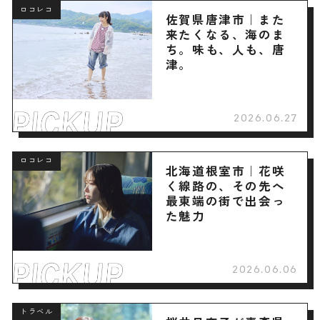
ロコレコ
佐賀県唐津市｜また
来たくなる、海のま
ち。味も、人も、唐
津。
2026.06.27
ロコレコ
北海道根室市｜花咲
く線路の、その先へ
最東端の街で出会っ
た魅力
2026.06.06
トラベル