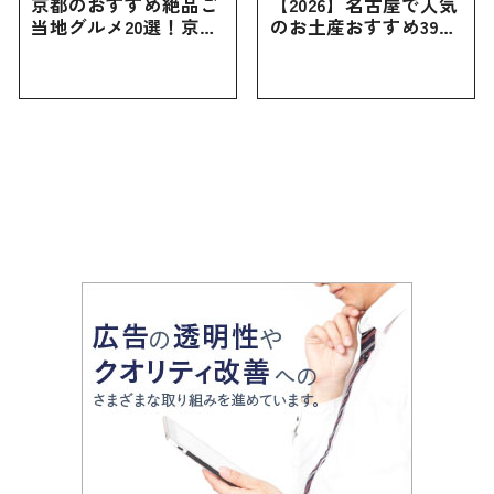
京都のおすすめ絶品ご
【2026】名古屋で人気
当地グルメ20選！京都
のお土産おすすめ39選
にしかない名物から人
｜定番のお菓子から名
気の名店17選も紹介
古屋限定・おしゃれな
お土産・ばらまき用ま
で幅広く紹介