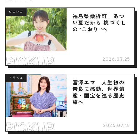
ロコレコ
福島県桑折町｜あつ
い夏だから 桃づくし
の”こおり”へ
2026.07.25
トラベル
宮澤エマ 人生初の
奈良に感動、世界遺
産・国宝を巡る歴史
旅へ
2026.07.18