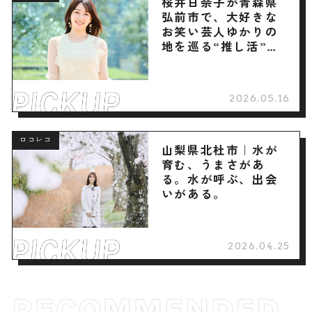
桜井日奈子が青森県
弘前市で、大好きな
お笑い芸人ゆかりの
地を巡る“推し活”旅
へ
2026.05.16
ロコレコ
山梨県北杜市｜水が
育む、うまさがあ
る。水が呼ぶ、出会
いがある。
2026.04.25