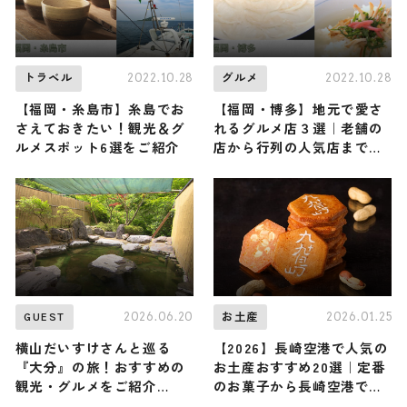
2022.10.28
2022.10.28
トラベル
グルメ
【福岡・糸島市】糸島でお
【福岡・博多】地元で愛さ
さえておきたい！観光＆グ
れるグルメ店３選｜老舗の
ルメスポット6選をご紹介
店から行列の人気店までご
紹介
2026.06.20
2026.01.25
GUEST
お土産
横山だいすけさんと巡る
【2026】長崎空港で人気の
『大分』の旅！おすすめの
お土産おすすめ20選｜定番
観光・グルメをご紹介
のお菓子から長崎空港でし
2026年6月20日放送
か買えないお土産まで紹介