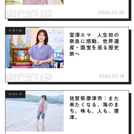
2026.07.25
トラベル
宮澤エマ 人生初の
奈良に感動、世界遺
産・国宝を巡る歴史
旅へ
2026.07.18
ロコレコ
佐賀県唐津市｜また
来たくなる、海のま
ち。味も、人も、唐
津。