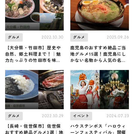
2022.10.30
2025.09.26
グルメ
グルメ
【大分県・竹田市】歴史や
鹿児島のおすすめ絶品ご当
自然、郷土料理まで！｜魅
地グルメ15選！鹿児島にし
力たっぷりの竹田市を味わ
かない名物から人気の名店
い尽くすおすすめスポット
15選も紹介
6選
2022.10.29
2024.07.23
グルメ
イベント
【長崎・佐世保市】佐世保
ハウステンボス「ハロウィ
おすすめ絶品グルメ3選｜地
ーンフェスティバル」開催