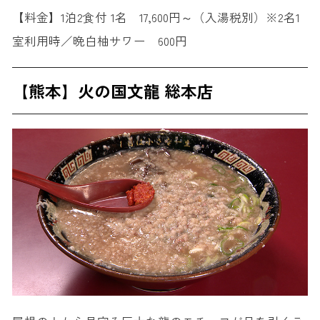
【料金】1泊2食付 1名 17,600円～（入湯税別）※2名1
室利用時／晩白柚サワー 600円
【熊本】火の国文龍 総本店