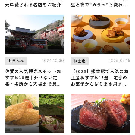
元に愛される名店をご紹介
昼と夜で“ガラッ”と変わる
体験
2024.10.30
2026.05.15
トラベル
お土産
佐賀の人気観光スポットお
【2026】熊本駅で人気のお
すすめ30選｜外せない定
土産おすすめ15選｜定番の
番・名所から穴場まで見ど
お菓子からばらまき用まで
ころ満載の観光地を紹介
幅広く紹介