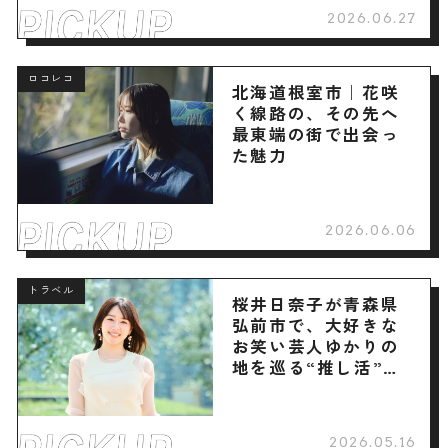
2026.06.27
ロコレコ
北海道根室市｜花咲
く線路の、その先へ
最東端の街で出会っ
た魅力
2026.06.06
トラベル
桜井日奈子が青森県
弘前市で、大好きな
お笑い芸人ゆかりの
地を巡る“推し活”旅
へ
2026.05.16