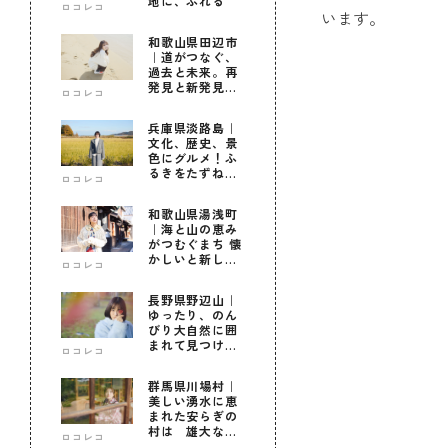
地に、ふれる
ロコレコ
います。
和歌山県田辺市
｜道がつなぐ、
過去と未来。再
発見と新発見の
ロコレコ
待つ街へ
兵庫県淡路島｜
文化、歴史、景
色にグルメ！ふ
るきをたずねて
ロコレコ
新しきを知る旅
和歌山県湯浅町
｜海と山の恵み
がつむぐまち 懐
かしいと新しい
ロコレコ
に出会う旅
長野県野辺山｜
ゆったり、のん
びり大自然に囲
まれて見つけ
ロコレコ
た！私だけの優
しい自分時間
群馬県川場村｜
美しい湧水に恵
まれた安らぎの
村は 雄大な自
ロコレコ
然に育まれた心