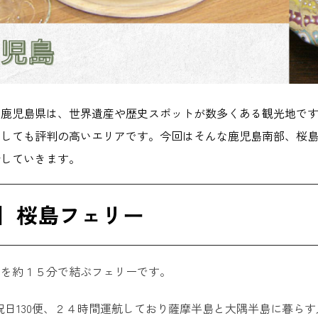
る鹿児島県は、世界遺産や歴史スポットが数多くある観光地で
としても評判の高いエリアです。今回はそんな鹿児島南部、桜
介していきます。
】桜島フェリー
島を約１５分で結ぶフェリーです。
日祝日130便、２４時間運航しており薩摩半島と大隅半島に暮