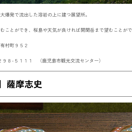
正大爆発で流出した溶岩の上に建つ展望所。
望むことができ、桜島や天気が良ければ開聞岳まで望むことが
市有村町９５２
２９８-５１１１ （鹿児島市観光交流センター）
】薩摩志史