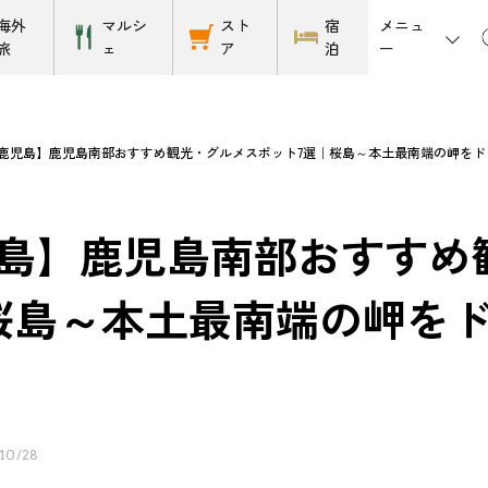
メニュ
海外
マルシ
スト
宿
ー
旅
ェ
ア
泊
鹿児島】鹿児島南部おすすめ観光・グルメスポット7選｜桜島～本土最南端の岬をド
島】鹿児島南部おすすめ
桜島～本土最南端の岬を
10/28