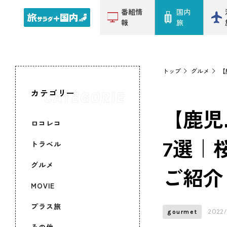
番組情
国内
報
旅
トップ
グルメ
【
カテゴリー
【鹿児
ロコレコ
7選｜
トラベル
グルメ
ご紹介
MOVIE
プラス旅
2022/
gourmet