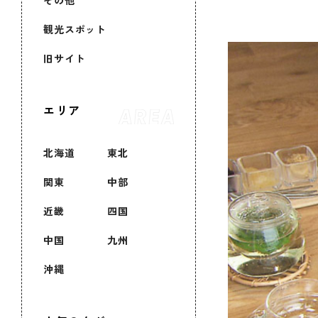
その他
観光スポット
旧サイト
エリア
北海道
東北
関東
中部
近畿
四国
中国
九州
沖縄