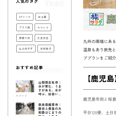
人気のタグ
SPトーク
お土産
プラス旅
ロコレコ
伊原六花
大友花恋
九州の南端にあ
温泉もあり旅先
山之内すず
矢吹奈子
ブプランをご紹
おすすめ記事
【鹿児島
山梨県北杜市｜
水が育む、うま
さがある。水が
呼ぶ、出会いが
ロコレコ
ある。
鹿児島市街と桜
奈良県橿原市｜
歴史と美食の大
平日120便、土
和路はじまりの