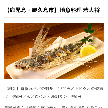
【鹿児島・屋久島市】地魚料理 若大将
【料金】首折れサバの刺身 2,500円／トビウオの姿揚
げ 950円／水ノ森＜水・湯割り＞ 550円
黒潮が育んだ新鮮な海の幸を、屋久島の焼酎を飲みな