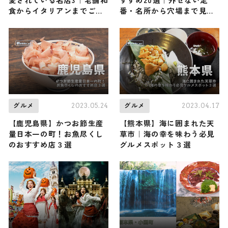
食からイタリアンまでご紹
番・名所から穴場まで見ど
介します
ころ満載の観光地を紹介
2023.05.24
2023.04.17
グルメ
グルメ
【鹿児島県】かつお節生産
【熊本県】海に囲まれた天
量日本一の町！お魚尽くし
草市｜海の幸を味わう必見
のおすすめ店３選
グルメスポット３選