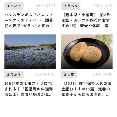
2024.07.23
2022.10.27
イベント
トラベル
ハウステンボス「ハロウィ
【熊本県・小国町】1泊2日
ーンフェスティバル」開催
家族・カップル旅行におす
昼と夜で“ガラッ”と変わる
すめ8選｜観光や体験、宿
体験
までご紹介
2026.04.06
2026.06.30
おでかけ
お土産
100万本のネモフィラに包
【2026】佐世保で人気のお
まれる！『国営海の中道海
土産おすすめ15選｜定番の
浜公園』の青い絶景が見ご
お菓子からばらまき用、ご
ろ / 福岡
当地グルメまで幅広く紹介