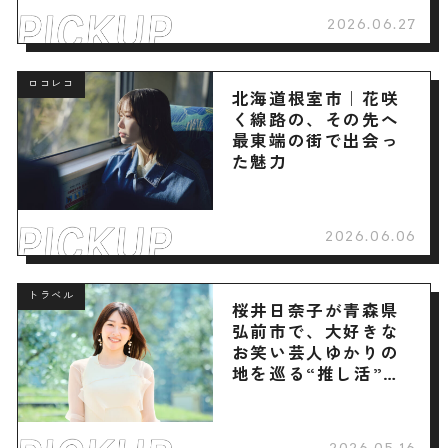
2026.06.27
ロコレコ
北海道根室市｜花咲
く線路の、その先へ
最東端の街で出会っ
た魅力
2026.06.06
トラベル
桜井日奈子が青森県
弘前市で、大好きな
お笑い芸人ゆかりの
地を巡る“推し活”旅
へ
2026.05.16