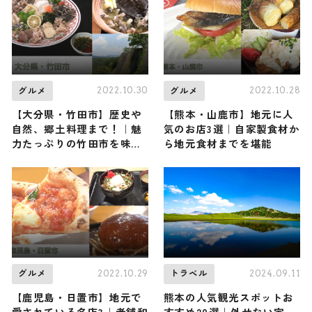
2022.10.30
2022.10.28
グルメ
グルメ
【大分県・竹田市】歴史や
【熊本・山鹿市】地元に人
自然、郷土料理まで！｜魅
気のお店3選｜自家製食材か
力たっぷりの竹田市を味わ
ら地元食材までを堪能
い尽くすおすすめスポット
6選
2022.10.29
2024.09.11
グルメ
トラベル
【鹿児島・日置市】地元で
熊本の人気観光スポットお
愛されている名店3｜老舗和
すすめ20選｜外せない定