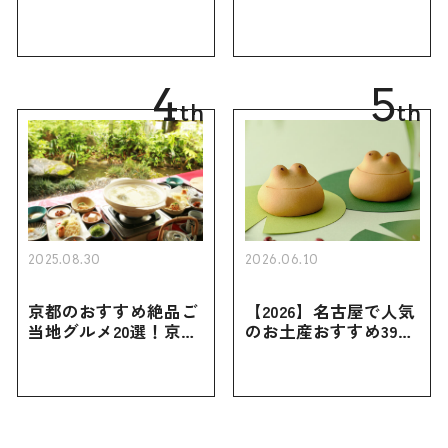
｜定番のお菓子・スイ
定番のお菓子からおし
ーツから北海道でしか
ゃれなお土産・ばらま
買えない限定品、女性
き用、女性向けまで幅
向けまで幅広く紹介
広く紹介
4
5
th
th
2025.08.30
2026.06.10
京都のおすすめ絶品ご
【2026】名古屋で人気
当地グルメ20選！京都
のお土産おすすめ39選
にしかない名物から人
｜定番のお菓子から名
気の名店17選も紹介
古屋限定・おしゃれな
お土産・ばらまき用ま
で幅広く紹介