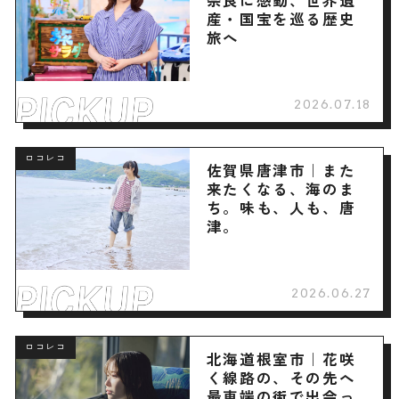
奈良に感動、世界遺
産・国宝を巡る歴史
旅へ
2026.07.18
ロコレコ
佐賀県唐津市｜また
来たくなる、海のま
ち。味も、人も、唐
津。
2026.06.27
ロコレコ
北海道根室市｜花咲
く線路の、その先へ
最東端の街で出会っ