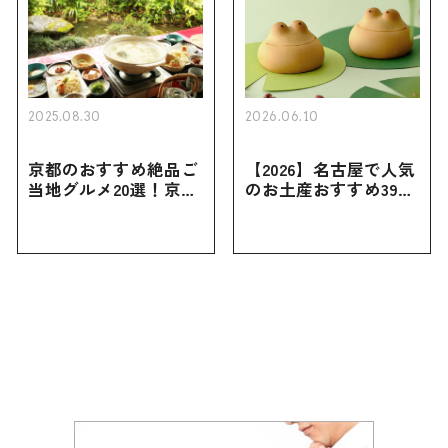
2025.08.30
2026.06.10
京都のおすすめ絶品ご
【2026】名古屋で人気
当地グルメ20選！京都
のお土産おすすめ39選
にしかない名物から人
｜定番のお菓子から名
気の名店17選も紹介
古屋限定・おしゃれな
お土産・ばらまき用ま
で幅広く紹介