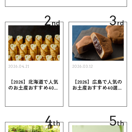
幅広く紹介
2
3
nd
rd
2026.04.21
2026.03.12
【2026】北海道で人気
【2026】広島で人気の
のお土産おすすめ40選
お土産おすすめ40選｜
｜定番のお菓子・スイ
定番のお菓子からおし
ーツから北海道でしか
ゃれなお土産・ばらま
買えない限定品、女性
き用、女性向けまで幅
向けまで幅広く紹介
広く紹介
4
5
th
th