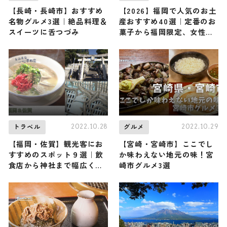
【長崎・長崎市】おすすめ
【2026】福岡で人気のお土
名物グルメ3選｜絶品料理＆
産おすすめ40選｜定番のお
スイーツに舌つづみ
菓子から福岡限定、女性向
け、ばらまき用まで幅広く
紹介
2022.10.28
2022.10.29
トラベル
グルメ
【福岡・佐賀】観光客にお
【宮崎・宮崎市】ここでし
すすめのスポット９選｜飲
か味わえない地元の味！宮
食店から神社まで幅広くご
崎市グルメ3選
紹介