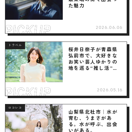
た魅力
2026.06.06
トラベル
桜井日奈子が青森県
弘前市で、大好きな
お笑い芸人ゆかりの
地を巡る“推し活”旅
へ
2026.05.16
ロコレコ
山梨県北杜市｜水が
育む、うまさがあ
る。水が呼ぶ、出会
いがある。