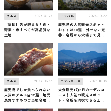
2024.01.24
2024.10.22
グルメ
トラベル
【福岡】舌が肥える！肉・
鹿児島の人気観光スポット
野菜・魚すべてが高品質な
おすすめ30選｜外せない定
土地
番・名所から穴場まで見ど
ころ満載の観光地を紹介
2024.08.16
2025.10.15
グルメ
モデルコース
鹿児島でしか食べられない
大分観光1泊2日のモデルコ
人気のグルメ店12選｜地元
ース！人気の観光スポッ
民おすすめのご当地名物や
ト・名所を満喫できる王道
知る人ぞ知るお店など
の旅程を紹介