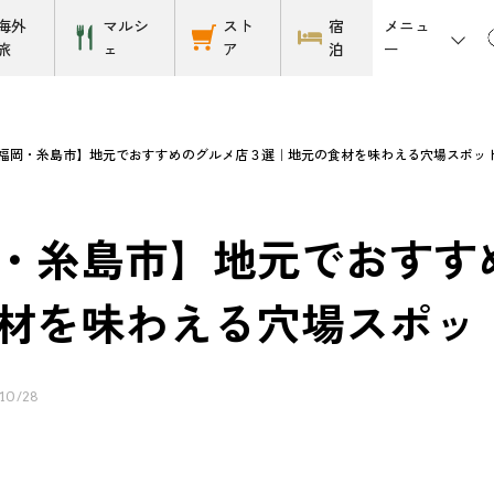
メニュ
海外
マルシ
スト
宿
ー
旅
ェ
ア
泊
福岡・糸島市】地元でおすすめのグルメ店３選｜地元の食材を味わえる穴場スポッ
・糸島市】地元でおすす
材を味わえる穴場スポッ
10/28