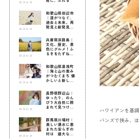
地に、ふれる
ロコレコ
和歌山県田辺市
｜道がつなぐ、
過去と未来。再
発見と新発見の
ロコレコ
待つ街へ
兵庫県淡路島｜
文化、歴史、景
色にグルメ！ふ
るきをたずねて
ロコレコ
新しきを知る旅
和歌山県湯浅町
｜海と山の恵み
がつむぐまち 懐
かしいと新しい
ロコレコ
に出会う旅
長野県野辺山｜
ゆったり、のん
びり大自然に囲
まれて見つけ
ハワイアンを基
ロコレコ
た！私だけの優
しい自分時間
バンズで挟み、
群馬県川場村｜
美しい湧水に恵
まれた安らぎの
村は 雄大な自
ロコレコ
然に育まれた心