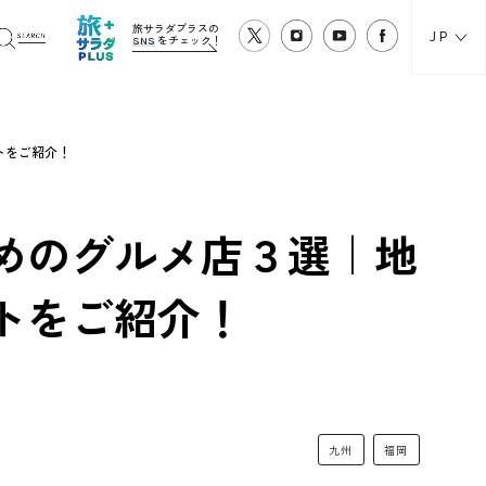
旅サラダプラスの
JP
SNS
をチェック！
トをご紹介！
めのグルメ店３選｜地
トをご紹介！
九州
福岡