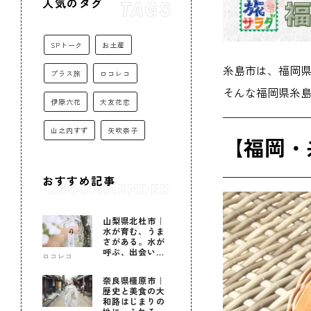
人気のタグ
SPトーク
お土産
糸島市は、福岡
プラス旅
ロコレコ
そんな福岡県糸
伊原六花
大友花恋
山之内すず
矢吹奈子
【福岡・
おすすめ記事
山梨県北杜市｜
水が育む、うま
さがある。水が
呼ぶ、出会いが
ロコレコ
ある。
奈良県橿原市｜
歴史と美食の大
和路はじまりの