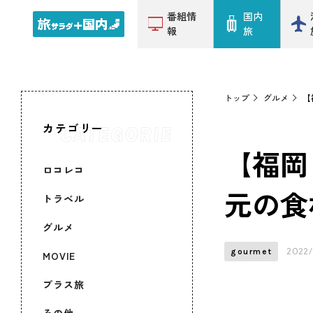
番組情
国内
報
旅
トップ
グルメ
【
カテゴリー
【福岡
ロコレコ
元の食
トラベル
グルメ
2022/
gourmet
MOVIE
プラス旅