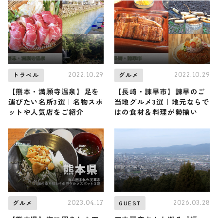
「スペクタクルサマーフェ
スティバル」開催
2022.10.29
2022.10.29
トラベル
グルメ
【熊本・満願寺温泉】足を
【長崎・諫早市】諫早のご
運びたい名所3選｜名物スポ
当地グルメ3選｜地元ならで
ットや人気店をご紹介
はの食材＆料理が勢揃い
2023.04.17
2026.03.28
グルメ
GUEST