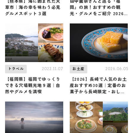
【熊本県】海に囲まれた天
田中麗奈さんと巡る『福
草市｜海の幸を味わう必見
岡』の旅！おすすめの観
グルメスポット３選
光・グルメをご紹介 2026
年3月28日放送
2022.11.07
2026.06.05
トラベル
お土産
【福岡県】福岡でゆっくり
【2026】長崎で人気のお土
できる穴場観光地９選｜自
産おすすめ30選｜定番のお
然やグルメを満喫
菓子から長崎限定・おしゃ
れなお土産・雑貨まで幅広
く紹介