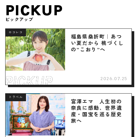
PICKUP
ピックアップ
ロコレコ
福島県桑折町｜あつ
い夏だから 桃づくし
の”こおり”へ
2026.07.25
トラベル
宮澤エマ 人生初の
奈良に感動、世界遺
産・国宝を巡る歴史
旅へ