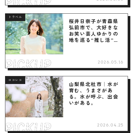
トラベル
桜井日奈子が青森県
弘前市で、大好きな
お笑い芸人ゆかりの
地を巡る“推し活”旅
へ
2026.05.16
ロコレコ
山梨県北杜市｜水が
育む、うまさがあ
る。水が呼ぶ、出会
いがある。
2026.04.25