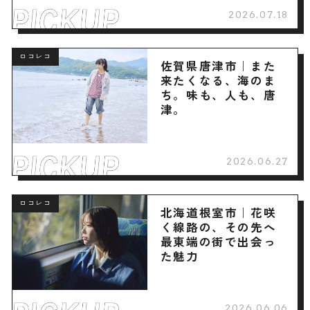
2026.07.18
ロコレコ
佐賀県唐津市｜また
来たくなる、海のま
ち。味も、人も、唐
津。
2026.06.27
ロコレコ
北海道根室市｜花咲
く線路の、その先へ
最東端の街で出会っ
た魅力
2026.06.06