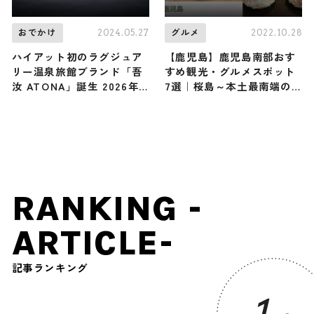
2024.05.27
2022.10.28
おでかけ
グルメ
ハイアット初のラグジュア
【鹿児島】鹿児島南部おす
リー温泉旅館ブランド「吾
すめ観光・グルメスポット
汝 ATONA」誕生 2026年
7選｜桜島～本土最南端の
以降に由布・屋久島・箱根
岬をドライブ観光プランを
で開業
ご紹介
RANKING -
ARTICLE-
記事ランキング