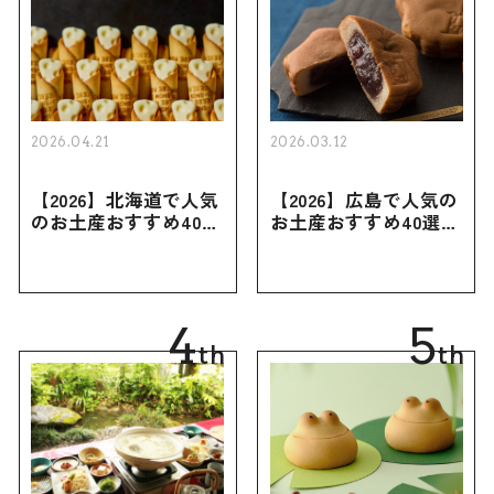
2026.04.21
2026.03.12
【2026】北海道で人気
【2026】広島で人気の
のお土産おすすめ40選
お土産おすすめ40選｜
｜定番のお菓子・スイ
定番のお菓子からおし
ーツから北海道でしか
ゃれなお土産・ばらま
買えない限定品、女性
き用、女性向けまで幅
向けまで幅広く紹介
広く紹介
4
5
th
th