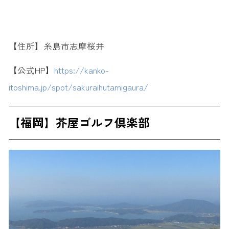
【住所】糸島市志摩桜井
【公式HP】
https://kanko-
itoshima.jp/spot/sakuraihutamigaura/
【福岡】芥屋ゴルフ倶楽部