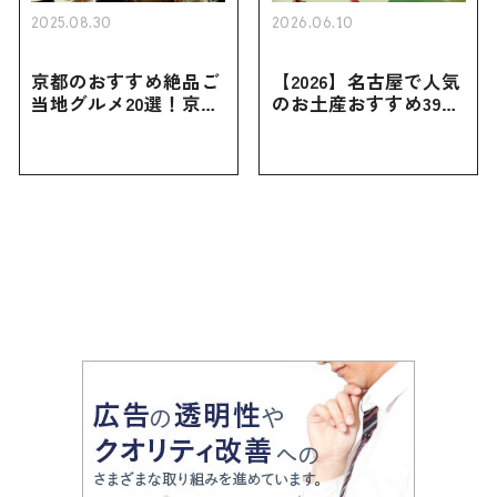
2025.08.30
2026.06.10
京都のおすすめ絶品ご
【2026】名古屋で人気
当地グルメ20選！京都
のお土産おすすめ39選
にしかない名物から人
｜定番のお菓子から名
気の名店17選も紹介
古屋限定・おしゃれな
お土産・ばらまき用ま
で幅広く紹介