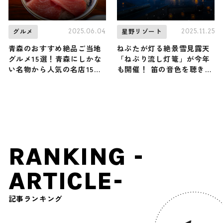
2025.06.04
2025.11.25
グルメ
星野リゾート
青森のおすすめ絶品ご当地
ねぶたが灯る絶景雪見露天
グルメ15選！青森にしかな
「ねぶり流し灯篭」が今年
い名物から人気の名店15選
も開催！ 笛の音色を聴きな
も紹介
がら “冬ねぶた” の世界に
浸ろう / 青森屋 by 星野リ
ゾートで12月3日スタート
RANKING -
ARTICLE-
記事ランキング