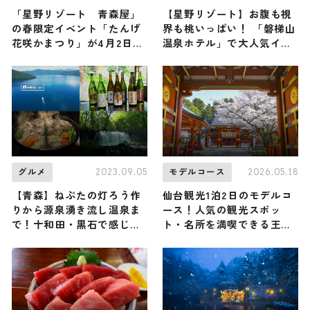
「星野リゾート 青森屋」
【星野リゾート】お腹も視
の春限定イベント「たんげ
界も桃いっぱい！ 「磐梯山
花咲かまつり」が4月2日
温泉ホテル」で大人気イベ
（水）からスタート。青森
ント『はらくっち桃フェス
ならではのお花見を目一杯
2026』が今年も開催中/ 福
楽しもう！
島県耶麻郡
2023.09.05
2026.05.18
グルメ
モデルコース
【青森】ねぷたの灯ろう作
仙台観光1泊2日のモデルコ
りから源泉湧き流し温泉ま
ース！人気の観光スポッ
で！十和田・黒石で感じる
ト・名所を満喫できる王道
伝統文化
の旅程を紹介