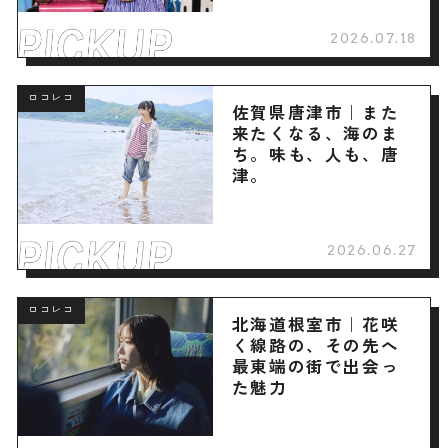
2026.07.18
ロコレコ
佐賀県唐津市｜また
来たくなる、海のま
ち。味も、人も、唐
津。
2026.06.27
ロコレコ
北海道根室市｜花咲
く線路の、その先へ
最東端の街で出会っ
た魅力