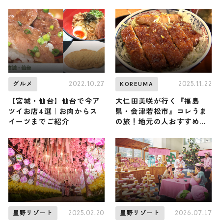
メン巡りとともに
か買えないお土産まで紹介
2022.10.27
2025.11.22
グルメ
KOREUMA
【宮城・仙台】仙台で今ア
大仁田美咲が行く『福島
ツイお店4選｜お肉からス
県・会津若松市』コレうま
イーツまでご紹介
の旅！地元の人おすすめの
ご当地名物グルメ3選 2025
年11月22日放送
2025.02.20
2026.07.17
星野リゾート
星野リゾート