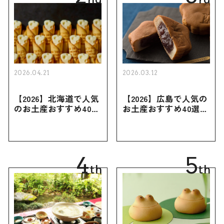
2026.04.21
2026.03.12
【2026】北海道で人気
【2026】広島で人気の
のお土産おすすめ40選
お土産おすすめ40選｜
｜定番のお菓子・スイ
定番のお菓子からおし
ーツから北海道でしか
ゃれなお土産・ばらま
買えない限定品、女性
き用、女性向けまで幅
向けまで幅広く紹介
広く紹介
4
5
th
th