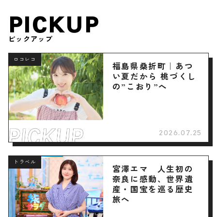
PICKUP
ピックアップ
ロコレコ
福島県桑折町｜あつ
い夏だから 桃づくし
の”こおり”へ
2026.07.25
トラベル
宮澤エマ 人生初の
奈良に感動、世界遺
産・国宝を巡る歴史
旅へ