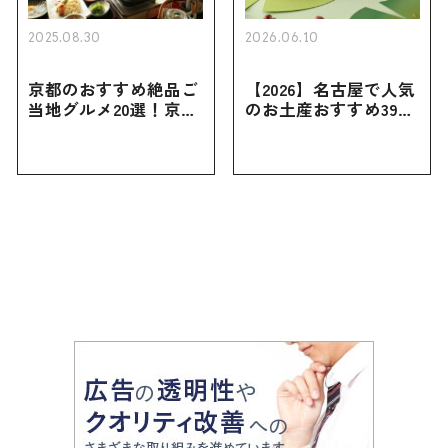
2025.08.30
2026.06.10
京都のおすすめ絶品ご
【2026】名古屋で人気
当地グルメ20選！京都
のお土産おすすめ39選
にしかない名物から人
｜定番のお菓子から名
気の名店17選も紹介
古屋限定・おしゃれな
お土産・ばらまき用ま
で幅広く紹介