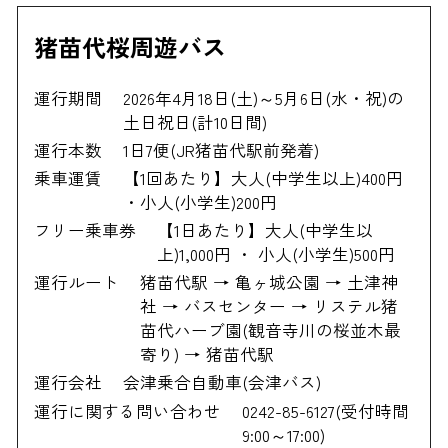
猪苗代桜周遊バス
運行期間
2026年4月18日(土)～5月6日(水・祝)の
土日祝日(計10日間)
運行本数
1日7便(JR猪苗代駅前発着)
乗車運賃
【1回あたり】大人(中学生以上)400円
・小人(小学生)200円
フリー乗車券
【1日あたり】大人(中学生以
上)1,000円 ・ 小人(小学生)500円
運行ルート
猪苗代駅 → 亀ヶ城公園 → 土津神
社 → バスセンター → リステル猪
苗代ハーブ園(観音寺川の桜並木最
寄り) → 猪苗代駅
運行会社
会津乗合自動車(会津バス)
運行に関する問い合わせ
0242-85-6127(受付時間
9:00～17:00)