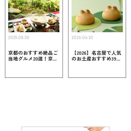
2025.08.30
2026.06.10
京都のおすすめ絶品ご
【2026】名古屋で人気
当地グルメ20選！京都
のお土産おすすめ39選
にしかない名物から人
｜定番のお菓子から名
気の名店17選も紹介
古屋限定・おしゃれな
お土産・ばらまき用ま
で幅広く紹介