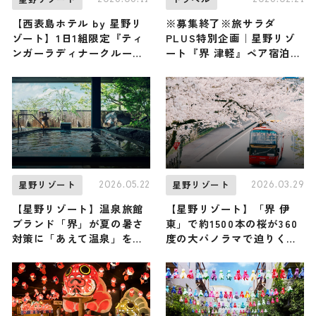
【西表島ホテル by 星野リ
※募集終了※旅サラダ
ゾート】1日1組限定『ティ
PLUS特別企画｜星野リゾ
ンガーラディナークルー
ート『界 津軽』ペア宿泊券
ズ』が今年も開催！ 国内初
(夕朝食付) プレゼント！
「星空保護区」に認定され
た満天の星空を独り占め /
沖縄県八重山郡
2026.05.22
2026.03.29
星野リゾート
星野リゾート
【星野リゾート】温泉旅館
【星野リゾート】「界 伊
ブランド「界」が夏の暑さ
東」で約1500本の桜が360
対策に「あえて温泉」をス
度の大パノラマで迫りくる
スメる理由とは？ / 夏の新
『桜オープンバスツアー』
常識『クールダウン浴』の
が開催！ 温泉好きにはたま
全貌をご紹介
らない「はしご湯」も / 静
岡県伊東市