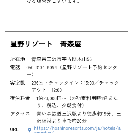
なる場合がございます。
星野リゾート 青森屋
所在地
⻘森県三沢市字古間木山56
電話
050-3134-8094（星野リゾート予約センタ
ー）
客室数
236室・チェックイン：15:00／チェック
アウト：12:00
宿泊料金
1泊23,000円〜（2名1室利用時1名あた
り、税込、夕朝食付）
アクセス
⻘い森鉄道三沢駅より徒歩約15分、三
沢空港より車で約20分
https://hoshinoresorts.com/ja/hotels/a
URL
omoriya/