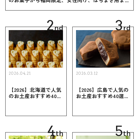
幅広く紹介
2
3
nd
rd
2026.04.21
2026.03.12
【2026】北海道で人気
【2026】広島で人気の
のお土産おすすめ40選
お土産おすすめ40選｜
｜定番のお菓子・スイ
定番のお菓子からおし
ーツから北海道でしか
ゃれなお土産・ばらま
買えない限定品、女性
き用、女性向けまで幅
向けまで幅広く紹介
広く紹介
4
5
th
th