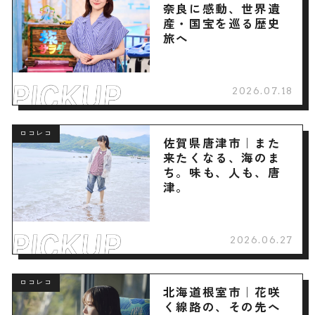
奈良に感動、世界遺
産・国宝を巡る歴史
旅へ
2026.07.18
ロコレコ
佐賀県唐津市｜また
来たくなる、海のま
ち。味も、人も、唐
津。
2026.06.27
ロコレコ
北海道根室市｜花咲
く線路の、その先へ