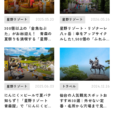
2025.05.20
2026.05.26
星野リゾート
星野リゾート
300個以上の「金魚ねぷ
星野リゾート・リゾナーレ
た」がお出迎え！ 青森の
八ヶ岳｜傘をアップサイク
夏祭りを満喫する「星野リ
ルした1,500個の「ふれふ
ゾート 青森屋」の「しが
れ坊主」が通りを彩る！ 梅
っこ金魚まつり」
雨を全力で楽しむイベント
『八ヶ岳ふれふれスカイ
2026」が5/30〜開催
2025.06.03
2024.12.26
星野リゾート
トラベル
にんにく×ビールで夏バテ
仙台の人気観光スポットお
知らず！「星野リゾート
すすめ30選｜外せない定
青森屋」で「にんにくビア
番・名所から穴場まで見ど
ガーデン931」が開催
ころ満載の観光地を紹介