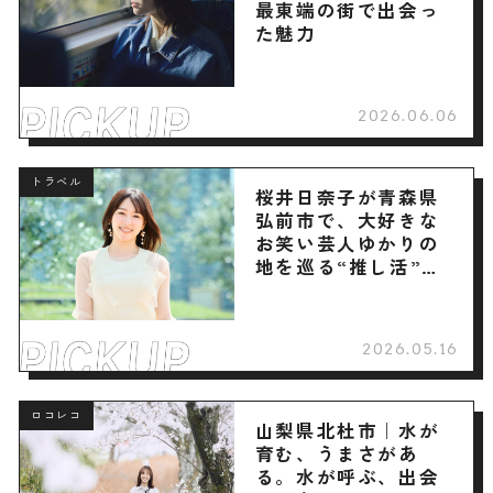
最東端の街で出会っ
た魅力
2026.06.06
トラベル
桜井日奈子が青森県
弘前市で、大好きな
お笑い芸人ゆかりの
地を巡る“推し活”旅
へ
2026.05.16
ロコレコ
山梨県北杜市｜水が
育む、うまさがあ
る。水が呼ぶ、出会