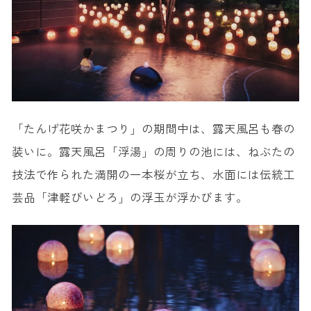
「たんげ花咲かまつり」の期間中は、露天風呂も春の
装いに。露天風呂「浮湯」の周りの池には、ねぶたの
技法で作られた満開の一本桜が立ち、水面には伝統工
芸品「津軽びいどろ」の浮玉が浮かびます。