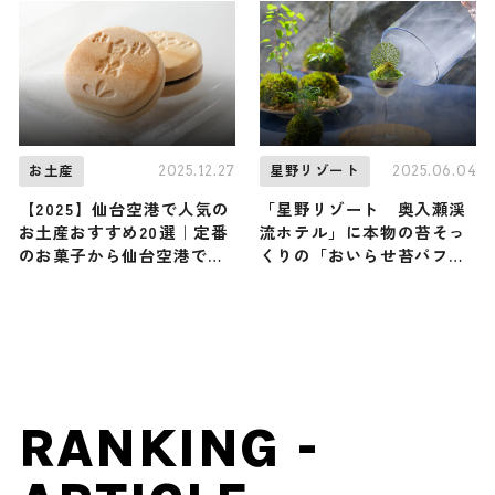
2025.12.27
2025.06.04
お土産
星野リゾート
【2025】仙台空港で人気の
「星野リゾート 奥入瀬渓
お土産おすすめ20選｜定番
流ホテル」に本物の苔そっ
のお菓子から仙台空港でし
くりの「おいらせ苔パフ
か買えないお土産まで紹介
ェ」が登場！
RANKING -