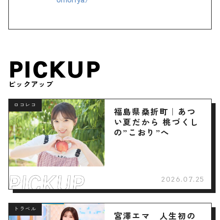
PICKUP
ピックアップ
ロコレコ
福島県桑折町｜あつ
い夏だから 桃づくし
の”こおり”へ
2026.07.25
トラベル
宮澤エマ 人生初の