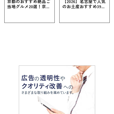
京都のおすすめ絶品ご
【2026】名古屋で人気
当地グルメ20選！京都
のお土産おすすめ39選
にしかない名物から人
｜定番のお菓子から名
気の名店17選も紹介
古屋限定・おしゃれな
お土産・ばらまき用ま
で幅広く紹介