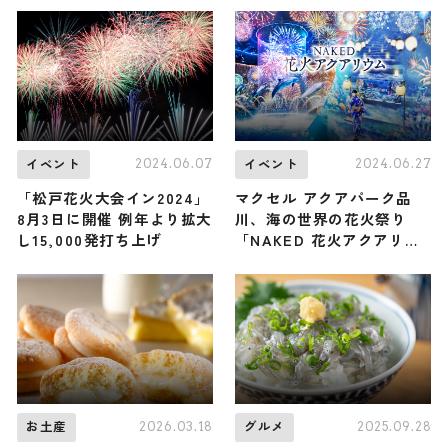
用まで幅広く紹介
よりスタート
2024.06.07
2024.06.27
イベント
イベント
「松戸花火大会イン2024」
マクセル アクアパーク品
8月3日に開催 例年より拡大
川、海の世界の花火祭り
し15,000発打ち上げ
「NAKED 花火アクアリウ
ム」7月13日より開催
2026.03.18
2025.09.28
お土産
グルメ