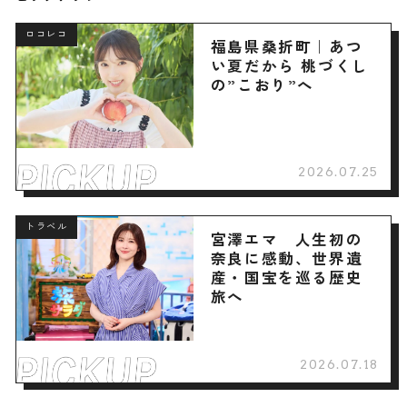
ロコレコ
福島県桑折町｜あつ
い夏だから 桃づくし
の”こおり”へ
2026.07.25
トラベル
宮澤エマ 人生初の
奈良に感動、世界遺
産・国宝を巡る歴史
旅へ
2026.07.18