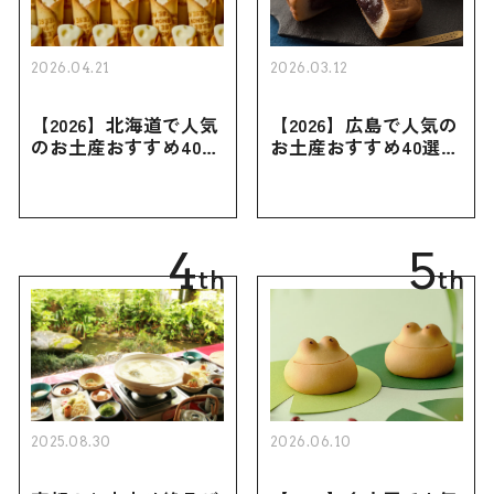
2026.04.21
2026.03.12
【2026】北海道で人気
【2026】広島で人気の
のお土産おすすめ40選
お土産おすすめ40選｜
｜定番のお菓子・スイ
定番のお菓子からおし
ーツから北海道でしか
ゃれなお土産・ばらま
買えない限定品、女性
き用、女性向けまで幅
向けまで幅広く紹介
広く紹介
4
5
th
th
2025.08.30
2026.06.10