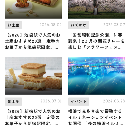
2026.08.02
2025.03.07
お土産
おでかけ
【2026】池袋駅で人気のお
「国営昭和記念公園」に春
土産おすすめ20選｜定番の
到来！2ヵ月の開花リレーを
お菓子から池袋駅限定、お
楽しむ「フラワーフェステ
しゃれなお土産、ばらまき
ィバル2025」
用まで幅広く紹介
2026.07.31
2024.08.28
お土産
イベント
【2026】新宿駅で人気のお
横浜で光＆音楽で躍動する
土産おすすめ20選｜定番の
イルミネーションイベント
お菓子から新宿駅限定、お
初開催 「夜の横浜イルミネ
しゃれなお土産、ばらまき
ーション2024-25」11⽉1⽇