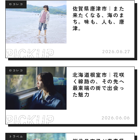
ロコレコ
佐賀県唐津市｜また
来たくなる、海のま
ち。味も、人も、唐
津。
2026.06.27
ロコレコ
北海道根室市｜花咲
く線路の、その先へ
最東端の街で出会っ
た魅力
2026.06.06
トラベル