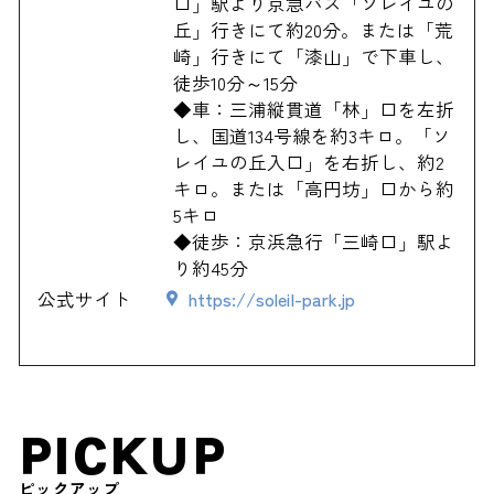
口」駅より京急バス「ソレイユの
丘」行きにて約20分。または「荒
崎」行きにて「漆山」で下車し、
徒歩10分～15分
◆車：三浦縦貫道「林」口を左折
し、国道134号線を約3キロ。「ソ
レイユの丘入口」を右折し、約2
キロ。または「高円坊」口から約
5キロ
◆徒歩：京浜急行「三崎口」駅よ
り約45分
公式サイト
https://soleil-park.jp
PICKUP
ピックアップ