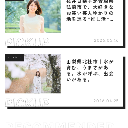
桜井日奈子が青森県
弘前市で、大好きな
お笑い芸人ゆかりの
地を巡る“推し活”旅
へ
2026.05.16
ロコレコ
山梨県北杜市｜水が
育む、うまさがあ
る。水が呼ぶ、出会
いがある。
2026.04.25