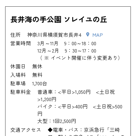
長井海の手公園 ソレイユの丘
住所
神奈川県横須賀市長井4
MAP
営業時間
3月～11月 9：00～18：00
12月～2月 9：30～17：00
（ ※ イベント開催に伴う変更あり）
休園日
無休
入場料
無料
駐車場
1,700台
駐車料金
普通車：<平日>1,050円 <土日祝
>1,200円
バイク：<平日>400円 <土日祝>500
円
大型：1回2,500円
交通アクセス
◆電車・バス：京浜急行「三崎