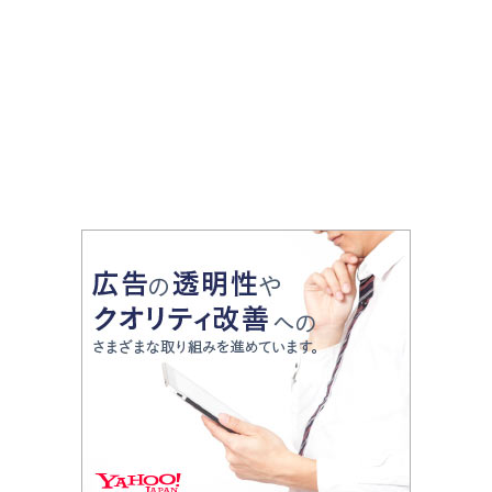
に！
人気の低山に三船美佳さんが
登頂！（登山で頂きメシ！コ
ラボ企画）