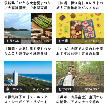
茨城県「ひたち大宮夏まつり
【沖縄・伊江島】コレうまの
／大宮祇園祭」で北関東最大
旅！ご当地名物グルメをお届
級500機のドローンショー開
け
催
2022.10.29
2026.03.19
トラベル
お土産
【福岡・糸島】旅を楽しむな
【2026】大阪で人気のお土産
らここ！遊びから地元食材を
おすすめ30選｜定番のお菓子
生かした旅館までご紹介
からおしゃれなお土産・ばら
まき用・女性向けまで幅広く
紹介
2025.12.20
2024.09.15
宿・ホテル
おでかけ
※募集終了※【フェニック
【兵庫・有馬富士】山頂から
ス・シーガイア・リゾート】
の絶景、アスレチック感のあ
1泊2食付ペア宿泊券2組4名様
る砦など、子どもと楽しめる