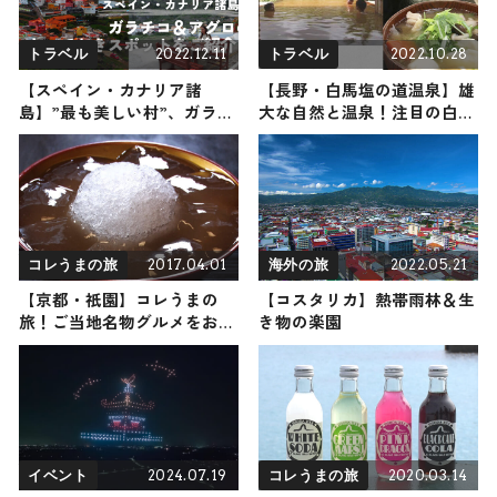
2022.12.11
2022.10.28
トラベル
トラベル
【スペイン・カナリア諸
【長野・白馬塩の道温泉】雄
島】”最も美しい村”、ガラチ
大な自然と温泉！注目の白馬
コ＆アグロのとっておきスポ
で過ごす半日プランをご提案
ットをご紹介！
2017.04.01
2022.05.21
コレうまの旅
海外の旅
【京都・祇園】コレうまの
【コスタリカ】熱帯雨林＆生
旅！ご当地名物グルメをお届
き物の楽園
け
2024.07.19
2020.03.14
イベント
コレうまの旅