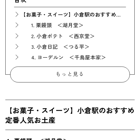
【お菓子・スイーツ】小倉駅のおすすめ定番人気お土産
1. 栗饅頭 ＜湖月堂＞
2. 小倉ポテト ＜西京堂＞
3. 小倉日記 ＜つる平＞
4. ヨーデルン ＜千鳥屋本家＞
【お菓子・スイーツ以外】小倉駅のおすすめ定番人気お土産
もっと見る
5. 昆布漬辛子めんたい ＜かば田＞
6. ぬかみそだき ＜ふじた＞
7. あご入兵四郎だし ＜味の兵四郎＞
【お菓子・スイーツ】小倉駅のおすすめ
ばらまき用に最適！小倉駅のおすすめ人気お土産
定番人気お土産
8. 博多あまおう ひよ子のたまご ＜ひよ子本舗吉野堂＞
9. ネジチョコ ＜ネジチョコラボラトリー＞