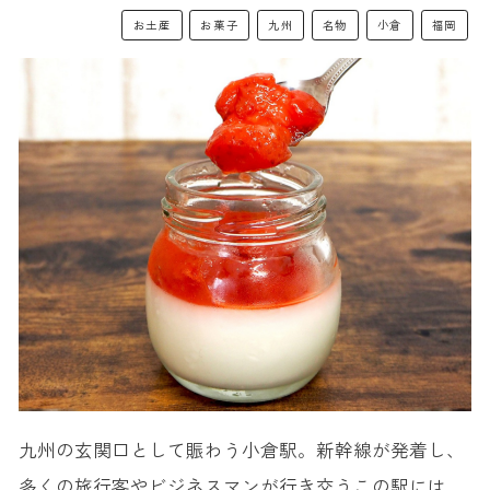
お土産
お菓子
九州
名物
小倉
福岡
九州の玄関口として賑わう小倉駅。新幹線が発着し、
多くの旅行客やビジネスマンが行き交うこの駅には、