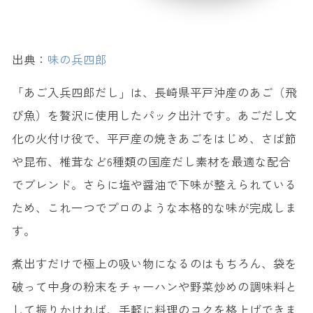
出典：
味の兵四郎
「あご入兵四郎だし」は、長崎県平戸沖産のあご（飛
び魚）を贅沢に使用したパック出汁です。あごだし文
化の火付け役で、平戸産の焼きあごをはじめ、さば節
や昆布、椎茸など6種類の国産だし素材を最適な配合
でブレンド。さらに塩や醤油で下味が整えられている
ため、これ一つでプロのような本格的な味が完成しま
す。
煮出すだけで極上の吸い物になるのはもちろん、袋を
破って中身の粉末をチャーハンや野菜炒めの調味料と
して振りかければ、手軽に料理のコクを格上げできま