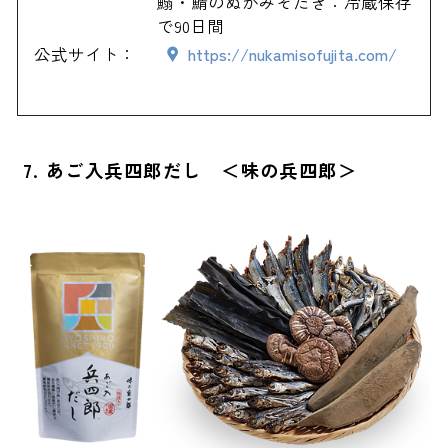
鰯・鯖のぬかみそだき：冷蔵保存
で90日間
公式サイト：
https://nukamisofujita.com/
7. あご入兵四郎だし ＜味の兵四郎＞