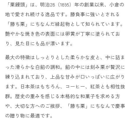
20. 小倉発祥焼うどん ＜カワカミ＞
「栗饅頭」は、明治28（1895）年の創業以来、小倉の
地で愛され続ける逸品です。勝負事に強いとされる
「勝ち栗」にちなんだ縁起物として知られています。
艶やかな焼き色の表面には卵黄が丁寧に塗られてお
り、見た目にも品が漂います。
最大の特徴はしっとりとした柔らかな皮と、中に詰ま
った滑らかな白餡の調和。餡の中には刻み栗が贅沢に
練り込まれており、上品な甘みが口いっぱいに広がり
ます。日本茶はもちろん、コーヒー、紅茶とも相性抜
群。歴史の重みを感じる本格的な和菓子を求める方
や、大切な方へのご挨拶、「勝ち栗」にちなんで慶事
の贈り物に最適です。