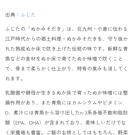
出典：
ふじた
ふじたの「ぬかみそだき」は、北九州・小倉に伝わる
江戸時代からの郷土料理・ぬかみそだきを、守り抜か
れた熟成ぬか床で炊き上げた伝統の味です。新鮮な青
魚などの食材をぬか床で育てたぬか味噌で炊くこと
で、骨まで柔らかく仕上がり、特有の臭みも消してく
れます。
乳酸菌や酵母が生きるぬか床で育ったぬか味噌には整
腸作用があり、また青魚にはカルシウムやビタミン
D、煮汁には青魚から溶け出したn-3系多価不飽和脂肪
酸（EPA、DHA）が含まれており、美味しいだけでな
く栄養価も豊富。ご飯のお供としてはもちろん、野菜