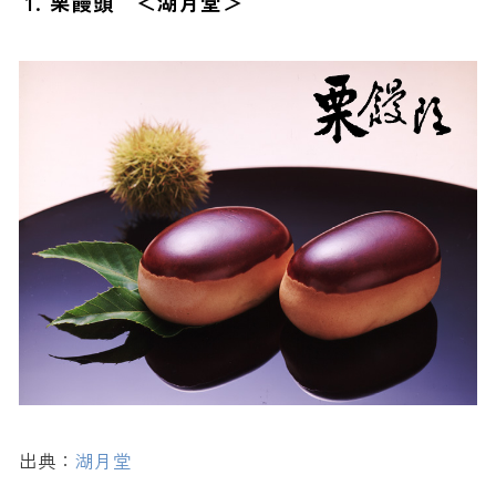
1. 栗饅頭 ＜湖月堂＞
10. めんたい高菜せんべい ＜福さ屋＞
日持ちしやすい小倉駅のおすすめ人気お土産
11. くろがね堅パン ＜スピナ＞
12. 門司港発焼きカレー ＜門司港レトロン＞
13. 門司港ビール ＜門司港レトロビール＞
小倉駅で買えるおしゃれな人気お土産
14. あまおうチーズケーキ ＜Kingberry＞
15. 焼生ショコラ ＜ガトーリアン＞
16. 北九菓 3種わっぱ6点セット ＜菓匠きくたろう＞
17. 黒崎アイスもなか ＜氷菓子屋 KOMARU＞
【小倉限定】小倉駅で買える限定土産
18. 豚まん ＜揚子江＞
出典：
湖月堂
19. 鉄なべ餃子 ＜小倉鉄なべ＞