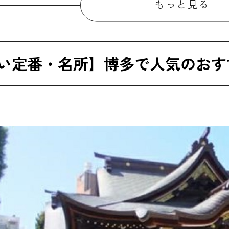
もっと見る
ポートタワー
い定番・名所】博多で人気のおす
地下街
公園
公園
ずほPayPayドーム福岡(福岡ドーム)
岡市美術館
岡市博物館
岡タワー