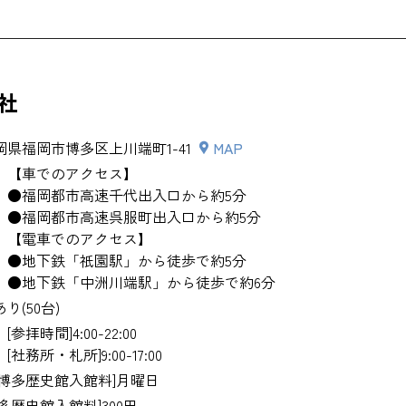
マリンワールド海の中道
社
岡県福岡市博多区上川端町1-41
MAP
【車でのアクセス】
●福岡都市高速千代出入口から約5分
●福岡都市高速呉服町出入口から約5分
【電車でのアクセス】
●地下鉄「祇園駅」から徒歩で約5分
●地下鉄「中洲川端駅」から徒歩で約6分
あり(50台)
[参拝時間]4:00-22:00
[社務所・札所]9:00-17:00
[博多歴史館入館料]月曜日
博多歴史館入館料]300円