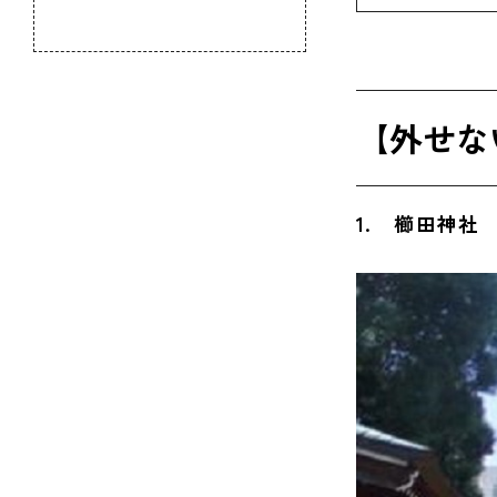
のふるさと
7. 博多座
8. 博多
【外せな
9. 天神
10. 大濠
1. 櫛田神社
11. 舞鶴
12. み
13. 福
14. 福
15. 福