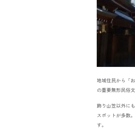
16. 楽水
17. 旧
18. 志賀
19. 西公
20. 警固
21. 
地域住民から「
の重要無形民俗文
22. 国
飾り山笠以外に
23. 
スポットが多数。
24. BO
す。