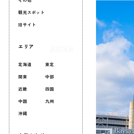
その他
観光スポット
旧サイト
エリア
北海道
東北
関東
中部
近畿
四国
中国
九州
沖縄