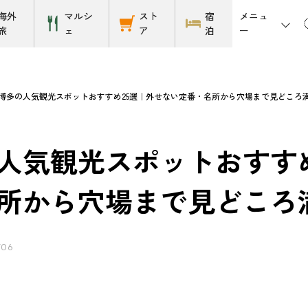
メニュ
海外
マルシ
スト
宿
ー
旅
ェ
ア
泊
博多の人気観光スポットおすすめ25選｜外せない定番・名所から穴場まで見どころ
人気観光スポットおすす
所から穴場まで見どころ
/06