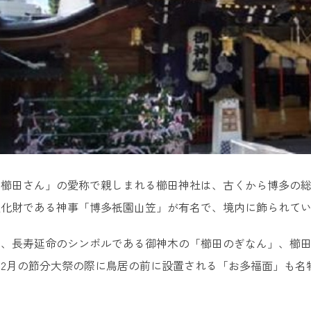
園
福岡県公会堂 貴賓館
島
園
公園
のこのしまアイランドパーク
お櫛田さん」の愛称で親しまれる櫛田神社は、古くから博多の
化財である神事「博多祇園山笠」が有名で、境内に飾られてい
営 海の中道海浜公園
も、長寿延命のシンボルである御神木の「櫛田のぎなん」、櫛
福岡アンパンマンこどもミュージアムinモール
2月の節分大祭の際に鳥居の前に設置される「お多福面」も名
SS E・ZO FUKUOKA(ボス イーゾ フクオカ)