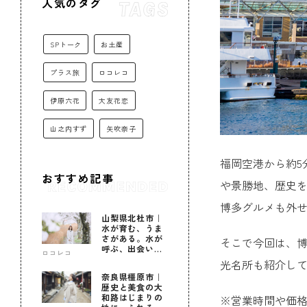
人気のタグ
SPトーク
お土産
プラス旅
ロコレコ
伊原六花
大友花恋
山之内すず
矢吹奈子
福岡空港から約5
おすすめ記事
や景勝地、歴史
博多グルメも外
山梨県北杜市｜
水が育む、うま
さがある。水が
そこで今回は、博
呼ぶ、出会いが
ロコレコ
ある。
光名所も紹介し
奈良県橿原市｜
歴史と美食の大
和路はじまりの
※営業時間や価