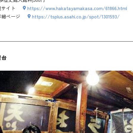
連サイト
https://www.hakatayamakasa.com/61866.html
詳細ページ
https://tsplus.asahi.co.jp/spot/1301593/
屋台