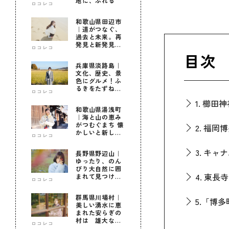
地に、ふれる
ロコレコ
和歌山県田辺市
｜道がつなぐ、
過去と未来。再
発見と新発見の
ロコレコ
待つ街へ
目次
兵庫県淡路島｜
文化、歴史、景
色にグルメ！ふ
るきをたずねて
ロコレコ
新しきを知る旅
1. 櫛田
和歌山県湯浅町
｜海と山の恵み
がつむぐまち 懐
2. 福岡
かしいと新しい
ロコレコ
に出会う旅
3. キ
長野県野辺山｜
ゆったり、のん
びり大自然に囲
4. 東長寺
まれて見つけ
ロコレコ
た！私だけの優
しい自分時間
群馬県川場村｜
5.「博
美しい湧水に恵
まれた安らぎの
村は 雄大な自
ロコレコ
6. ベ
然に育まれた心