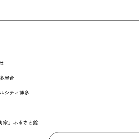
神社
博多屋台
ャナルシティ博多
多町家」ふるさと館
イサイドプレイス博多