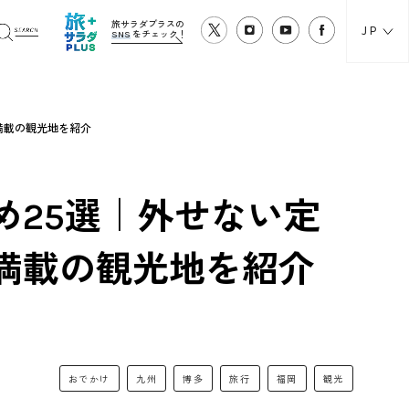
旅サラダプラスの
JP
SNS
をチェック！
満載の観光地を紹介
め25選｜外せない定
満載の観光地を紹介
おでかけ
九州
博多
旅行
福岡
観光