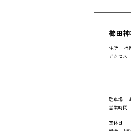
25. 
櫛田神
住所
福
アクセス
駐車場
営業時間
定休日
料金
[