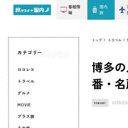
番組情
国内
報
旅
トップ
トラベル
カテゴリー
博多の
ロコレコ
番・名
トラベル
グルメ
2025/03
travel
MOVIE
プラス旅