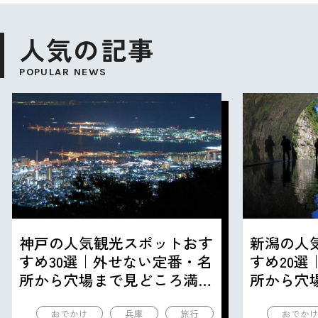
人気の記事
POPULAR NEWS
神戸の人気観光スポットおす
新潟の人
すめ30選｜外せない定番・名
すめ20
所から穴場まで見どころ満載
所から穴
の観光地を紹介
の観光地
おでかけ
兵庫
旅行
おでか