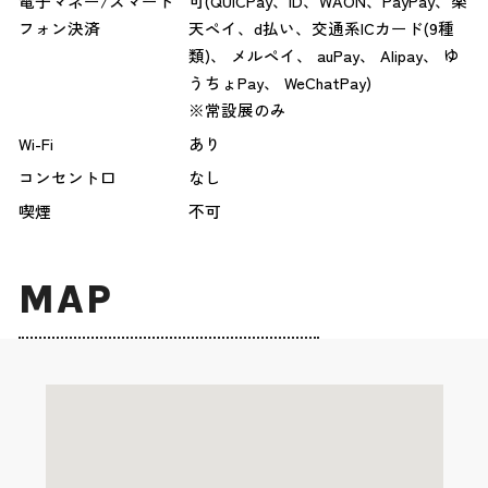
電子マネー/スマート
可(QUICPay、iD、WAON、PayPay、楽
フォン決済
天ペイ、d払い、交通系ICカード(9種
類)、 メルペイ、 auPay、 Alipay、 ゆ
うちょPay、 WeChatPay)
※常設展のみ
Wi-Fi
あり
コンセント口
なし
喫煙
不可
MAP