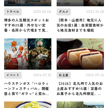
2025.03.06
2022.10.28
トラベル
グルメ
博多の人気観光スポットお
【熊本・山鹿市】地元に人
すすめ25選｜外せない定
気のお店3選｜自家製食材か
番・名所から穴場まで見ど
ら地元食材までを堪能
ころ満載の観光地を紹介
2024.07.23
2026.07.16
イベント
お土産
ハウステンボス「ハロウィ
【2026】北九州で人気のお
ーンフェスティバル」開催
土産おすすめ15選｜定番の
昼と夜で“ガラッ”と変わる
お菓子から北九州限定、ば
体験
らまき用のお土産まで幅広
く紹介