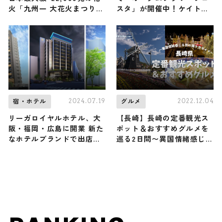
火「九州一 大花火まつり」
スタ」が開催中！ケイト
が11月15日（土）開催決
ウ、マリーゴールドなど秋
定！
の花々が園内を埋め尽くす
2024.07.19
2022.12.04
宿・ホテル
グルメ
リーガロイヤルホテル、大
【長崎】長崎の定番観光ス
阪・福岡・広島に開業 新た
ポット＆おすすめグルメを
なホテルブランドで出店も
巡る2日間〜異国情緒感じる
予定
街の周り方ガイド〜