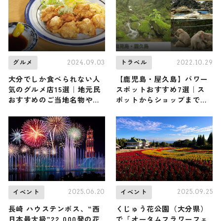
2024.09.03
2022.10.29
グルメ
トラベル
大分でしか食べられない人
【鹿児島・屋久島】パワー
気のグルメ店15選｜地元民
スポットおすすめ7選｜ス
おすすめのご当地名物や知
ポットからショップまでご
る人ぞ知るお店など
紹介
2025.06.20
2025.09.25
イベント
イベント
長崎 ハウステンボス、“西
くじゅう花公園（大分県）
日本最大級”22,000発の花
で「オータムフラワーフェ