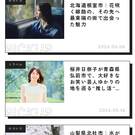
ロコレコ
北海道根室市｜花咲
く線路の、その先へ
最東端の街で出会っ
た魅力
2026.06.06
トラベル
桜井日奈子が青森県
弘前市で、大好きな
お笑い芸人ゆかりの
地を巡る“推し活”旅
へ
2026.05.16
ロコレコ
山梨県北杜市｜水が