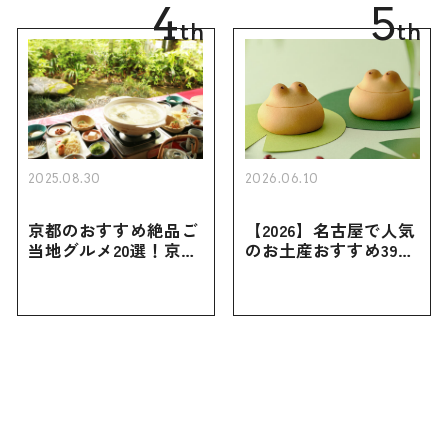
4
5
th
th
2025.08.30
2026.06.10
京都のおすすめ絶品ご
【2026】名古屋で人気
当地グルメ20選！京都
のお土産おすすめ39選
にしかない名物から人
｜定番のお菓子から名
気の名店17選も紹介
古屋限定・おしゃれな
お土産・ばらまき用ま
で幅広く紹介