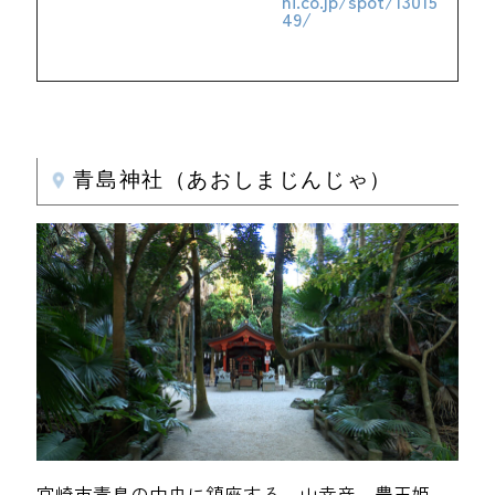
hi.co.jp/spot/13015
49/
青島神社（あおしまじんじゃ）
宮崎市青島の中央に鎮座する、山幸彦、豊玉姫、