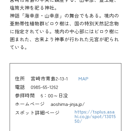
塩筒大神を祀る神社。
神話「海幸彦・山幸彦」の舞台でもある。境内の
亜熱帯性植物群ビロウ樹は、国の特別天然記念物
に指定されている。境内の中心部にはビロウ樹に
囲まれた、古来より神事が行われた元宮が祀られ
ている。
住所
宮崎市青島2-13-1
MAP
電話
0985-65-1262
参拝時間
6：00～日没
ホームページ
aoshima-jinja.jp/
https://tsplus.asa
スポット詳細ページ
hi.co.jp/spot/13015
50/