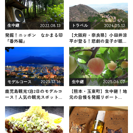
2022.08.13
2024.05.12
生中継
トラベル
発掘！ニッポン なかまる印
【大阪府・奈良県】小田井涼
『番外編』
平が登る！悲劇の皇子が眠る
万葉の歴史を感じる山・二上
山 （登山で頂きメシ！コラ
ボ企画）
2025.12.16
2025.06.07
モデルコース
生中継
鹿児島観光1泊2日のモデルコ
【熊本・玉東町】生中継！地
ース！人気の観光スポット・
元の自慢を発掘リポート
名所を満喫できる王道の旅程
2025年6月7日放送
を紹介