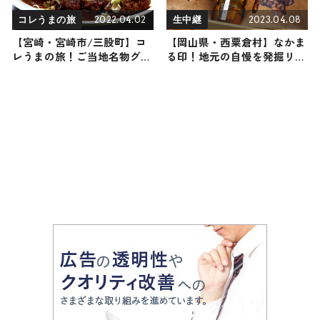
2022.04.02
2023.04.08
コレうまの旅
生中継
【宮崎・宮崎市/三股町】コ
【岡山県・西粟倉村】なかま
レうまの旅！ご当地名物グル
る印！地元の自慢を発掘リポ
メをお届け
ート