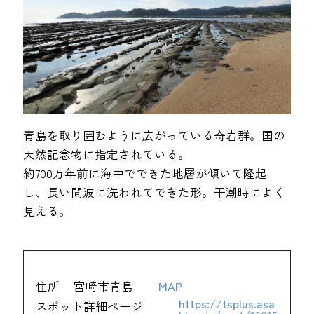
青島を取り囲むように広がっている奇岩群。国の
天然記念物に指定されている。
約700万年前に海中でできた地層が傾いて隆起
し、長い間波に洗われてできた形。干潮時によく
見える。
住所
宮崎市青島
MAP
https://tsplus.asa
スポット詳細ページ