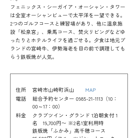
フェニックス・シーガイア・オーシャン・タワー
は全室オーシャンビューで太平洋を一望できる。
2つのゴルフコースと練習場があり、他に温泉施
設「松泉宮」、乗馬コース、焚火リビングなどゆ
ったりとホテルライフを過ごせる。夕食は地元ブ
ランドの宮崎牛、伊勢海老を目の前で調理しても
らう鉄板焼が人気。
住所
宮崎市山崎町浜山
MAP
電話
総合予約センター 0985-21-1113（10：
00～17：00）
料金
クラブツイン・グランド 1泊朝食付 1
名 19,700円〜 ※2名1室利用時
鉄板焼「ふかみ」高千穂コース