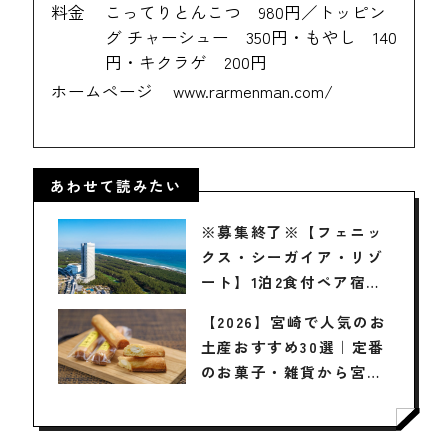
料金
こってりとんこつ 980円／トッピン
グ チャーシュー 350円・もやし 140
円・キクラゲ 200円
ホームページ
www.rarmenman.com/
あわせて読みたい
※募集終了※【フェニッ
クス・シーガイア・リゾ
ート】1泊2食付ペア宿泊
券2組4名様に！
【2026】宮崎で人気のお
土産おすすめ30選｜定番
のお菓子・雑貨から宮崎
でしか買えない限定品、
女性向けまで幅広く紹介