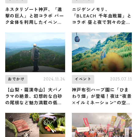
ネスタリゾート神戸、「進
ニジゲンノモリ、
撃の巨人」と初コラボ パー
「BLEACH 千年血戦篇」と
ク全体を利用したイベント
コラボ 昼と夜で別々の企画
に
実施
2024.11.24
2025.07.11
おでかけ
イベント
【山梨・羅漢寺山】大パノ
神戸布引ハーブ園に「ひま
ラマの絶景、幻想的な白砂
わり畑」が登場！夜は“夜景
の尾根など魅力満載の低山
×イルミネーション”の空間
に、俳優の濱 正悟さんが登
に。7月12日（土）から
頂（登山で頂きメシ！コラ
「きっと忘れない夏
ボ企画）
GARDEN FEST 2025-
Summer-」開催