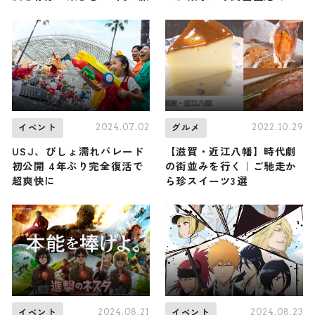
か買えないお土産まで紹介
2024.07.02
2022.10.29
イベント
グルメ
USJ、びしょ濡れパレード
【滋賀・近江八幡】時代劇
初公開 4年ぶり完全復活で
の街並みを行く｜ご馳走か
超爽快に
ら珍スイーツ3選
2024.08.21
2024.08.23
イベント
イベント