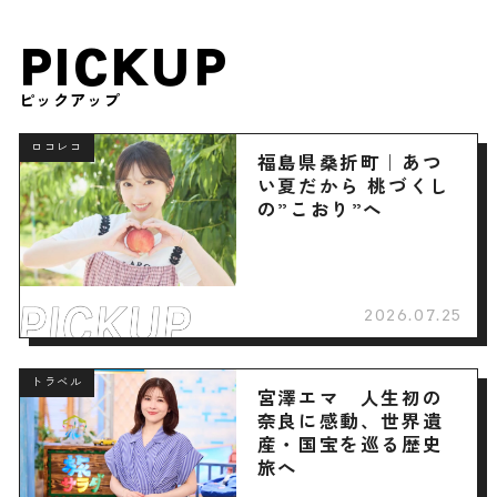
PICKUP
ピックアップ
ロコレコ
福島県桑折町｜あつ
い夏だから 桃づくし
の”こおり”へ
2026.07.25
トラベル
宮澤エマ 人生初の
奈良に感動、世界遺
産・国宝を巡る歴史
旅へ