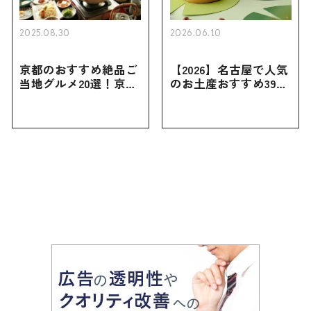
2025.08.30
2026.06.10
京都のおすすめ絶品ご
【2026】名古屋で人気
当地グルメ20選！京都
のお土産おすすめ39選
にしかない名物から人
｜定番のお菓子から名
気の名店17選も紹介
古屋限定・おしゃれな
お土産・ばらまき用ま
で幅広く紹介