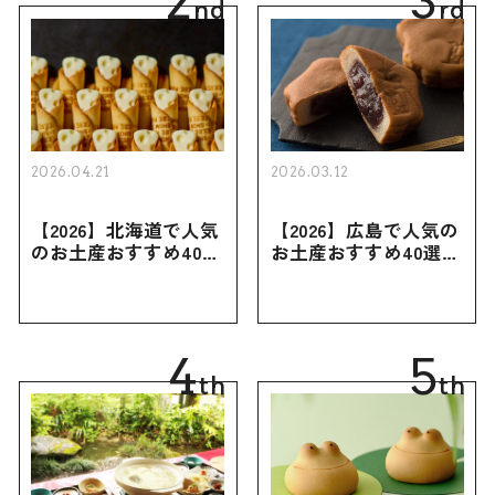
2
3
nd
rd
2026.04.21
2026.03.12
【2026】北海道で人気
【2026】広島で人気の
のお土産おすすめ40選
お土産おすすめ40選｜
｜定番のお菓子・スイ
定番のお菓子からおし
ーツから北海道でしか
ゃれなお土産・ばらま
買えない限定品、女性
き用、女性向けまで幅
向けまで幅広く紹介
広く紹介
4
5
th
th