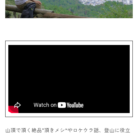
山頂で頂く絶品“頂きメシ”やロケウラ話、登山に役立