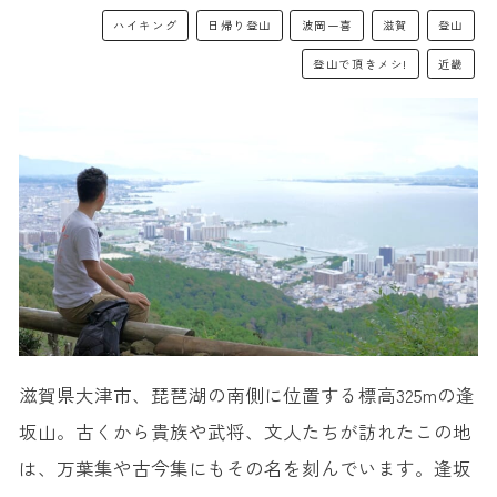
ハイキング
日帰り登山
波岡一喜
滋賀
登山
登山で頂きメシ!
近畿
滋賀県大津市、琵琶湖の南側に位置する標高325mの逢
坂山。古くから貴族や武将、文人たちが訪れたこの地
は、万葉集や古今集にもその名を刻んでいます。逢坂