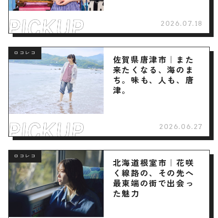
2026.07.18
ロコレコ
佐賀県唐津市｜また
来たくなる、海のま
ち。味も、人も、唐
津。
2026.06.27
ロコレコ
北海道根室市｜花咲
く線路の、その先へ
最東端の街で出会っ
た魅力