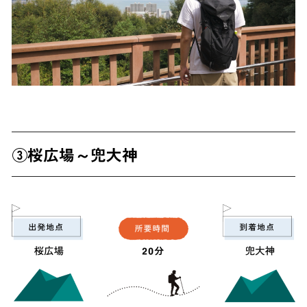
③
桜広場～兜大神