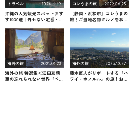
2024.11.19
2022.06.25
トラベル
コレうまの旅
沖縄の人気観光スポットおす
【静岡・浜松市】コレうまの
すめ30選｜外せない定番・名
旅！ご当地名物グルメをお届
所から穴場まで見どころ満載
け
の観光地を紹介
2021.01.23
2025.12.27
海外の旅
海外の旅
海外の旅 特選集＜江田友莉
藤木直人がリポートする『ハ
亜の忘れられない世界『ペル
ワイ・ホノルル』の旅！おす
ー編』＞
すめ観光スポットやグルメを
紹介 2025年12月27日放送