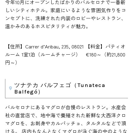
今年10月にオープンしたばかりのバルセロナで一番新
しいシティホテル。家庭にいるような雰囲気作りをコ
ンセプトに、洗練された内装のロビーやレストラン、
温かみのあるホスピタリティが魅力。
【住所】Carrer d’Aribau, 235, 08021 【料金】パティオ
ルーム 1室1泊（ルームチャージ） €180～（約21,800
円～）
ツナテカ バルフェゴ（Tunateca
Balfegó）
バルセロナにあるマグロが自慢のレストラン。水産会
社の直営店で、地中海で養殖された新鮮な大西洋クロ
マグロを、お刺身やカルパッチョ、タルタルなどで頂
ける。 店内もなんとなくマグロが泳ぐ海の中のような