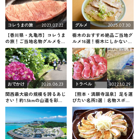
2023.07.22
2025.07.30
コレうまの旅
グルメ
【香川県・丸亀市】コレうま
栃木のおすすめ絶品ご当地グ
の旅！ご当地名物グルメをお
ルメ16選！栃木にしかない名
届け
物から人気の名店14選も紹介
2026.06.23
2022.10.29
おでかけ
トラベル
関西最大級の規模を誇るあじ
【熊本・満願寺温泉】足を運
さい！約1.5kmの山道を彩る
びたい名所3選｜名物スポッ
絶景、生駒山・ぬかた園地
トや人気店をご紹介
「あじさい園」が見ごろ / 大
阪府