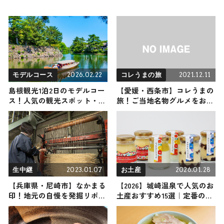
2026.02.22
2021.12.11
モデルコース
コレうまの旅
島根観光1泊2日のモデルコー
【愛媛・西条市】コレうまの
ス！人気の観光スポット・名
旅！ご当地名物グルメをお届
所を満喫できる王道の旅程を
け
紹介
2023.01.07
2026.01.28
生中継
お土産
【兵庫県・尼崎市】なかまる
【2026】城崎温泉で人気のお
印！地元の自慢を発掘リポー
土産おすすめ15選｜定番のお
ト
菓子からおしゃれなお土産・
ばらまき用まで幅広く紹介