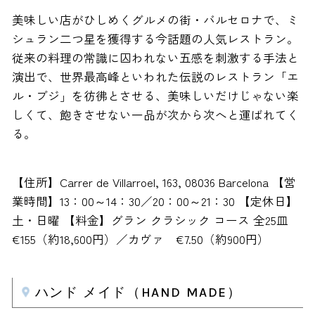
美味しい店がひしめくグルメの街・バルセロナで、ミ
シュラン二つ星を獲得する今話題の人気レストラン。
従来の料理の常識に囚われない五感を刺激する手法と
演出で、世界最高峰といわれた伝説のレストラン「エ
ル・ブジ」を彷彿とさせる、美味しいだけじゃない楽
しくて、飽きさせない一品が次から次へと運ばれてく
る。
【住所】Carrer de Villarroel, 163, 08036 Barcelona 【営
業時間】13：00～14：30／20：00～21：30 【定休日】
土・日曜 【料金】グラン クラシック コース 全25皿
€155（約18,600円）／カヴァ €7.50（約900円）
ハンド メイド（HAND MADE）