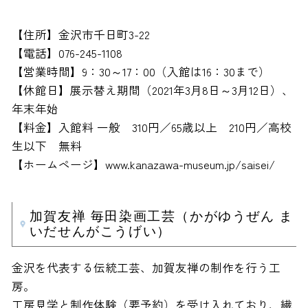
【住所】金沢市千日町3-22
【電話】076-245-1108
【営業時間】9：30～17：00（入館は16：30まで）
【休館日】展示替え期間（2021年3月8日～3月12日）、
年末年始
【料金】入館料 一般 310円／65歳以上 210円／高校
生以下 無料
【ホームページ】www.kanazawa-museum.jp/saisei/
加賀友禅 毎田染画工芸（かがゆうぜん ま
いだせんがこうげい）
金沢を代表する伝統工芸、加賀友禅の制作を行う工
房。
工房見学と制作体験（要予約）を受け入れており、繊