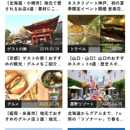
【北海道・小樽市】地元で愛
ネスタリゾート神戸、初の夏
されるお店4選｜素材にこだ
季限定イベント開催 音楽花
わる老舗から有名店までご紹
火ショー・超水合戦など
介
2019.01.19
2022.10.29
ゲストの旅
トラベル
【京都】ゲストの旅！おすす
【山口・山口】山口のおすす
めの観光・グルメをご紹介
めスポット9選｜歴史スポッ
2019年1月19日放送
トから最新スポーツまでご紹
介します
2022.10.28
2025.04.15
グルメ
星野リゾート
【福岡・糸島市】地元でおす
北海道からグアムまで、7ヵ
すめのグルメ店３選｜地元の
所の「リゾナーレ」で春を祝
食材を味わえる穴場スポット
うイベント「花咲くリゾナー