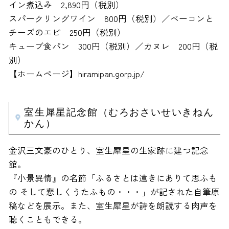
イン煮込み 2,890円（税別）
スパークリングワイン 800円（税別）／ベーコンと
チーズのエピ 250円（税別）
キューブ食パン 300円（税別）／カヌレ 200円（税
別）
【ホームページ】hiramipan.gorp.jp/
室生犀星記念館（むろおさいせいきねん
かん）
金沢三文豪のひとり、室生犀星の生家跡に建つ記念
館。
『小景異情』の名節「ふるさとは遠きにありて思ふも
の そして悲しくうたふもの・・・」が記された自筆原
稿などを展示。また、室生犀星が詩を朗読する肉声を
聴くこともできる。