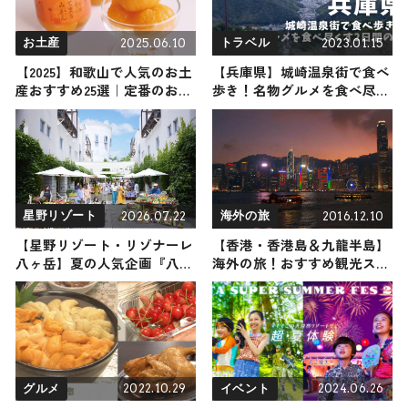
2025.06.10
2023.01.15
お土産
トラベル
【2025】和歌山で人気のお土
【兵庫県】城崎温泉街で食べ
産おすすめ25選｜定番のお菓
歩き！名物グルメを食べ尽く
子からおしゃれなお土産・ば
す2日間の旅
らまき用まで幅広く紹介
2026.07.22
2016.12.10
星野リゾート
海外の旅
【星野リゾート・リゾナーレ
【香港・香港島＆九龍半島】
八ヶ岳】夏の人気企画『八ヶ
海外の旅！おすすめ観光スポ
岳マルシェ2026』が今年も開
ットやグルメをリポート
催中 / 「トマトかき氷」「野
菜ピアディーナ」など多彩な
夏野菜グルメが登場
2022.10.29
2024.06.26
グルメ
イベント