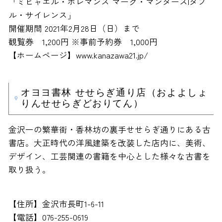
「ミヒャエル・ボレマンス マーク・マンダース|ダブ
ル・サイレンス」
開催期間 2021年2月28日（日）まで
観覧券 1,200円 ※事前予約券 1,000円
【ホームページ】www.kanazawa21.jp/
オヨヨ書林 せせらぎ通り店（およよしょ
りんせせらぎどおりてん）
金沢一の繁華街・香林坊の裏手せせらぎ通りにある古
書店。大正時代の洋風建築を改装した店内に、美術、
デザイン、工芸関連の書籍を中心とした様々な古書を
取り扱う。
【住所】金沢市長町1-6-11
【電話】076-255-0619