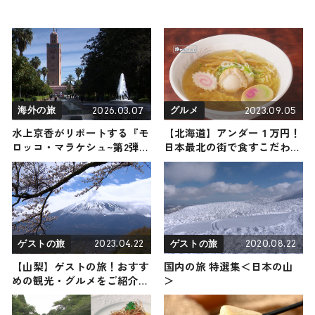
2026.03.07
2023.09.05
海外の旅
グルメ
水上京香がリポートする『モ
【北海道】アンダー１万円！
ロッコ・マラケシュ~第2弾
日本最北の街で食すこだわり
~』の旅！おすすめ観光スポ
絶品グルメ
ットやグルメを紹介 2026年3
月7日放送
2023.04.22
2020.08.22
ゲストの旅
ゲストの旅
【山梨】ゲストの旅！おすす
国内の旅 特選集＜日本の山
めの観光・グルメをご紹介
＞
2023年4月22日放送