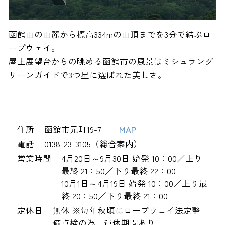
函館山の山麓から標高334mの山頂までを3分で結ぶロ
ープウェイ。
屋上展望台からの眺める函館市の風景はミシュラング
リーンガイドで3つ星に選ばれた美しさ。
住所
函館市元町19-7
MAP
電話
0138-23-3105（総合案内）
営業時間
4月20日～9月30日 始発 10：00／上り
最終 21：50／下り最終 22：00
10月1日～4月19日 始発 10：00／上り最
終 20：50／下り最終 21：00
定休日
無休 ※毎年秋頃にロープウェイ法定整
備点検の為、運休期間あり