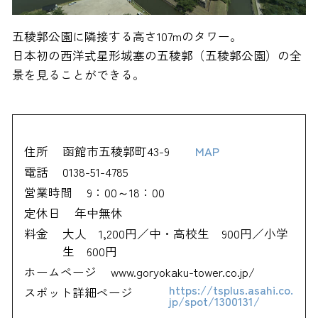
五稜郭公園に隣接する高さ107mのタワー。
日本初の西洋式星形城塞の五稜郭（五稜郭公園）の全
景を見ることができる。
住所
函館市五稜郭町43-9
MAP
電話
0138-51-4785
営業時間
9：00～18：00
定休日
年中無休
料金
大人 1,200円／中・高校生 900円／小学
生 600円
ホームページ
www.goryokaku-tower.co.jp/
https://tsplus.asahi.co.
スポット詳細ページ
jp/spot/1300131/