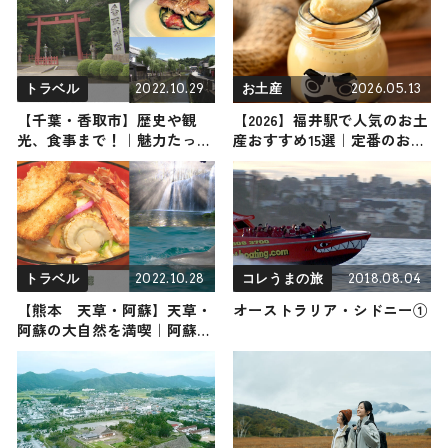
2022.10.29
2026.05.13
トラベル
お土産
【千葉・香取市】歴史や観
【2026】福井駅で人気のお土
光、食事まで！｜魅力たっぷ
産おすすめ15選｜定番のお菓
りの香取市を味わい尽くすお
子からばらまき用まで幅広く
すすめスポット８選
紹介
2022.10.28
2018.08.04
トラベル
コレうまの旅
【熊本 天草・阿蘇】天草・
オーストラリア・シドニー①
阿蘇の大自然を満喫｜阿蘇の
人気スポットに感激