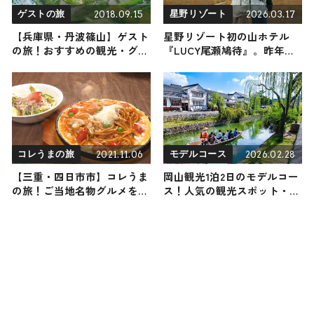
2018.09.15
2026.03.17
ゲストの旅
星野リゾート
【兵庫県・丹波篠山】ゲスト
星野リゾート初の山ホテル
の旅！おすすめの観光・グル
『LUCY尾瀬鳩待』。昨年は
メをご紹介
わずか2週間で完売！今年度
の宿泊予約を販売中 / 群馬県
利根郡
2021.11.06
2026.02.28
コレうまの旅
モデルコース
【三重・四日市市】コレうま
岡山観光1泊2日のモデルコー
の旅！ご当地名物グルメをお
ス！人気の観光スポット・名
届け
所を満喫できる王道の旅程を
紹介