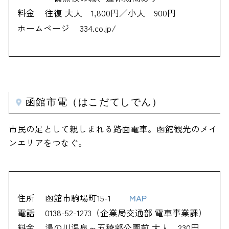
料金
往復 大人 1,800円／小人 900円
ホームページ
334.co.jp/
函館市電（はこだてしでん）
市民の足として親しまれる路面電車。函館観光のメイ
ンエリアをつなぐ。
住所
函館市駒場町15-1
MAP
電話
0138-52-1273（企業局交通部 電車事業課）
料金
湯の川温泉～五稜郭公園前 大人 230円