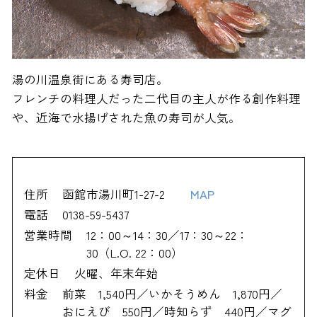
湯の川温泉街にある寿司店。
フレンチの料理人だった二代目の主人が作る創作料理
や、近海で水揚げされた魚の寿司が人気。
住所
函館市湯川町1-27-2
MAP
電話
0138-59-5437
営業時間
12：00～14：30／17：30～22：
30（L.O. 22：00）
定休日
火曜、年末年始
料金
前菜 1,540円／いかそうめん 1,870円／
おにえび 550円／時知らず 440円／マグ